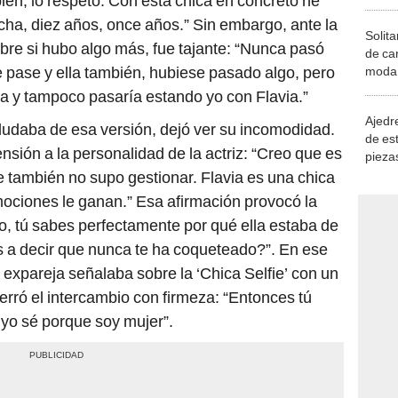
á bien, lo respeto. Con esta chica en concreto he
echa, diez años, once años.” Sin embargo, ante la
Solita
obre si hubo algo más, fue tajante: “Nunca pasó
de ca
 pase y ella también, hubiese pasado algo, pero
moda.
demue
a y tampoco pasaría estando yo con Flavia.”
Ajedre
udaba de esa versión, dejó ver su incomodidad.
de es
tensión a la personalidad de la actriz: “Creo que es
piezas
consi
 también no supo gestionar. Flavia es una chica
ociones le ganan.” Esa afirmación provocó la
“No, tú sabes perfectamente por qué ella estaba de
a decir que nunca te ha coqueteado?”. En ese
 expareja señalaba sobre la ‘Chica Selfie’ con un
cerró el intercambio con firmeza: “Entonces tú
 yo sé porque soy mujer”.