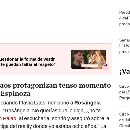
Partid
4 del
progr
dónde
Senam
LLUV
provi
estionar la forma de vestir
te puedan faltar el respeto"
¡Va
 Laos protagonizan tenso momento
Circo 
 Espinoza
del 15
Parqu
 cuando Flavia Laos mencionó a
Rosángela
Migue
 “Rosángela. No querías que lo diga, ¿no te
Circo
n Palao
, al escucharla, sonrió y aseguró sobre la
de Jul
miga del reality donde yo estaba ocho años.” La
Círcul