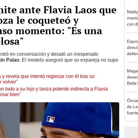
ite ante Flavia Laos que
Naldy
za le coqueteó y
mantu
con d
nso momento: "Es una
tras 
tocam
elosa"
Espos
bajo”
direct
defie
tró en conversación y desató un inesperado
in Palao
. El modelo aseguró que su expareja no supo
confe
con N
Maga
dos a
y revela que intentó regresar con él tras su
desen
e volver"
Bella
 todo a su hijo y lanza potente indirecta a Flavia
donde
inar bien"
Salda
Óscar
Sánc
de La
fuerte
caso 
“Apañ