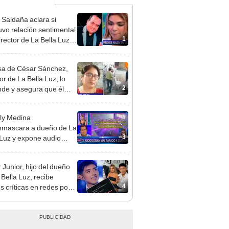
 Saldaña aclara si
vo relación sentimental
1
irector de La Bella Luz
denunciarlo por
ientos: “Me parece muy
a de César Sánchez,
or de La Bella Luz, lo
2
nde y asegura que él
só relación clandestina
aldy Saldaña: "Hace
ly Medina
ños"
mascara a dueño de La
3
 Luz y expone audio
 le reclama a Naldy
ña por videos con César
 Junior, hijo del dueño
hez
 Bella Luz, recibe
4
s críticas en redes por
de Naldy Saldaña:
ador”