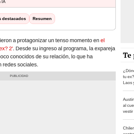
 IA
s destacados
Resumen
ieron a protagonizar un tenso momento en
el
ex? 2'
. Desde su ingreso al programa, la expareja
Te 
oco conocidos de su relación, lo que ha
 redes sociales.
¿Dónd
tu ex
Laos 
Austi
al cue
vestir
expon
faltar
Chile
contra