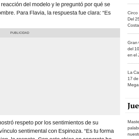
a reacción del modelo y le preguntó por qué se
re. Para Flavia, la respuesta fue clara: “Es
Circo
Del 2
Costa
Gran 
del 10
en el
La Ca
17 de 
Mega 
Ju
Maste
 mostró respeto por los sentimientos de su
palab
vínculo sentimental con Espinoza. “Es tu forma
nuest