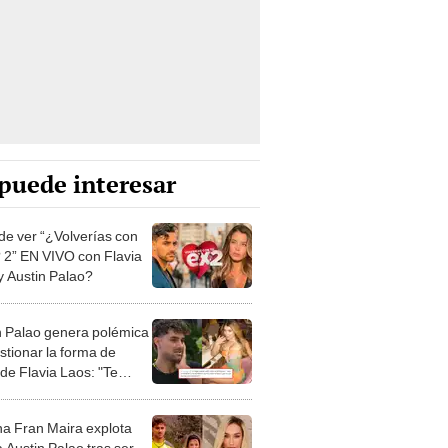
puede interesar
e ver “¿Volverías con
? 2” EN VIVO con Flavia
y Austin Palao?
n Palao genera polémica
stionar la forma de
 de Flavia Laos: "Te
es a que te puedan
 el respeto"
na Fran Maira explota
 Austin Palao tras ser