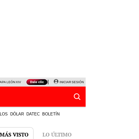
APA LEÓN XIV
NALDY SALDAÑA
INICIAR SESIÓN
LA BELLA LUZ
MAGALY MEDINA
HORÓS
LOS
DÓLAR
DATEC
BOLETÍN
 MÁS VISTO
LO ÚLTIMO