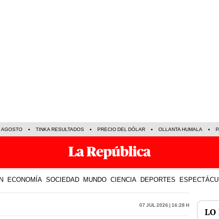
E AGOSTO
TINKA RESULTADOS
PRECIO DEL DÓLAR
OLLANTA HUMALA
P
N
ECONOMÍA
SOCIEDAD
MUNDO
CIENCIA
DEPORTES
ESPECTÁCU
07 Jul 2026 | 16:28 h
LO