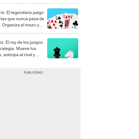
rio: El legendario juego
rtas que nunca pasa de
 Organiza el mazo y
stra tu habilidad.
z: El rey de los juegos
trategia. Mueve tus
, anticipa al rival y
gue el jaque mate.