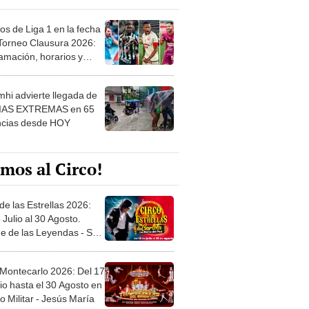
os de Liga 1 en la fecha
 Torneo Clausura 2026:
amación, horarios y
 ver
hi advierte llegada de
IAS EXTREMAS en 65
ncias desde HOY
mos al Circo!
de las Estrellas 2026:
 Julio al 30 Agosto.
e de las Leyendas - San
l
 Montecarlo 2026: Del 17
io hasta el 30 Agosto en
o Militar - Jesús María