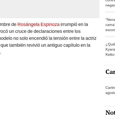
negad
ex 2’:
con él
“Nena
nombre de
Rosángela Espinoza
irrumpió en la
cama”
escon
ocó un cruce de declaraciones entre los
los E
odelo no solo encendió la tensión entre la actriz
¿Quié
que también revivió un antiguo capítulo en la
Kyara 
.
Keiko 
contra
Car
Carli
agost
No