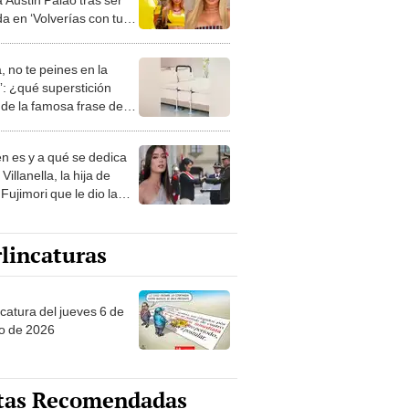
a en ‘Volverías con tu
 “Fui yo quien terminó
”
, no te peines en la
: ¿qué superstición
de la famosa frase de
nanitos Verdes?
n es y a qué se dedica
Villanella, la hija de
Fujimori que le dio la
 a nivel nacional?
lincaturas
ncatura del jueves 6 de
o de 2026
tas Recomendadas