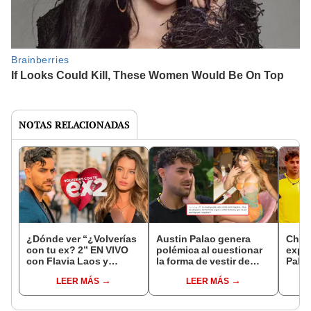
NOTAS RELACIONADAS
¿Dónde ver “¿Volverías
Austin Palao genera
Chile
con tu ex? 2” EN VIVO
polémica al cuestionar
explo
con Flavia Laos y
la forma de vestir de
Palao
Austin Palao?
Flavia Laos: "Te
‘Volv
LEER MÁS
LEER MÁS
expones a que te
“Fui 
puedan faltar el
con é
respeto"