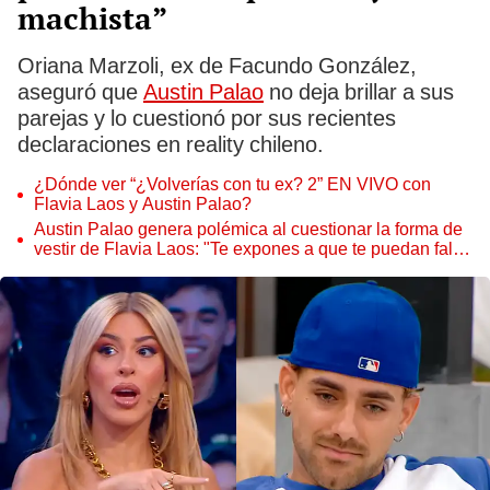
machista”
Oriana Marzoli, ex de Facundo González,
aseguró que
Austin Palao
no deja brillar a sus
parejas y lo cuestionó por sus recientes
declaraciones en reality chileno.
¿Dónde ver “¿Volverías con tu ex? 2” EN VIVO con
Flavia Laos y Austin Palao?
Austin Palao genera polémica al cuestionar la forma de
vestir de Flavia Laos: "Te expones a que te puedan faltar
el respeto"