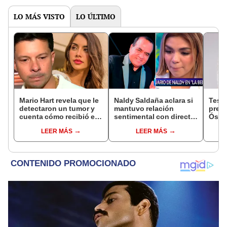
LO MÁS VISTO
LO ÚLTIMO
Mario Hart revela que le
Naldy Saldaña aclara si
Test
detectaron un tumor y
mantuvo relación
presu
cuenta cómo recibió el
sentimental con director
Óscar
diagnóstico: "Dolores
de La Bella Luz tras
dueño
LEER MÁS
LEER MÁS
muy fuertes..."
denunciarlo por
"Humi
tocamientos: “Me
parece muy bajo”