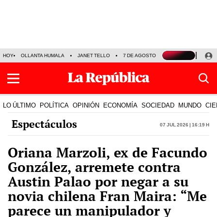
HOY
OLLANTA HUMALA
JANET TELLO
7 DE AGOSTO
TINKA RESULTADOS
LO ÚLTIMO
POLÍTICA
OPINIÓN
ECONOMÍA
SOCIEDAD
MUNDO
CIE
Espectáculos
07 Jul 2026 | 16:19 h
Oriana Marzoli, ex de Facundo
González, arremete contra
Austin Palao por negar a su
novia chilena Fran Maira: “Me
parece un manipulador y