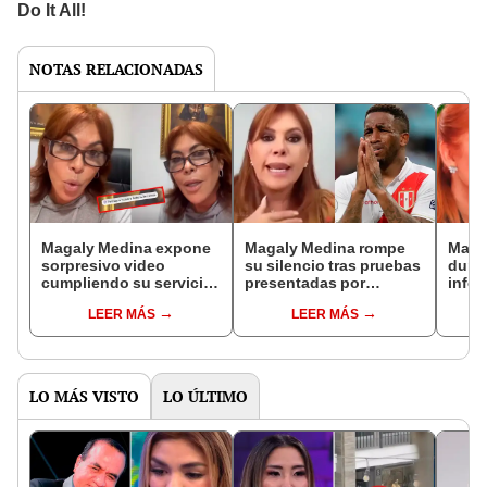
NOTAS RELACIONADAS
Magaly Medina expone
Magaly Medina rompe
Maga
sorpresivo video
su silencio tras pruebas
duras
cumpliendo su servicio
presentadas por
infor
comunitario desde la
Jefferson Farfán y
Farfá
LEER MÁS
LEER MÁS
parroquia y revela qué
amenaza con
pres
trabajo cumple
demandarlo: "Es
incu
exactamente
difamante y mentiroso"
servi
"Anda
corr
LO MÁS VISTO
LO ÚLTIMO