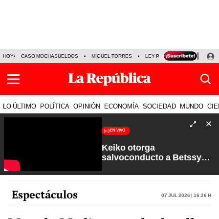
HOY
CASO MOCHASUELDOS
MIGUEL TORRES
LEY PULPÍN
PRECIO DEL
LO ÚLTIMO
POLÍTICA
OPINIÓN
ECONOMÍA
SOCIEDAD
MUNDO
CIE
EN VIVO
Keiko otorga
salvoconducto a Betssy
Chávez y renuevan
Petroperú | Sin Guion con
Rosa María Palacios
Espectáculos
07 Jul 2026 | 16:26 h