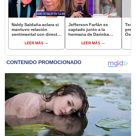
Naldy Saldaña aclara si
Jefferson Farfán es
Test
mantuvo relación
captado junto a la
presu
sentimental con director
hermana de Darinka
Óscar
de La Bella Luz tras
Ramírez mientras Xiomy
dueño
LEER MÁS
LEER MÁS
denunciarlo por
Kanashiro trabajaba: “Él
"Humi
tocamientos: “Me
tiene sus…”
parece muy bajo”