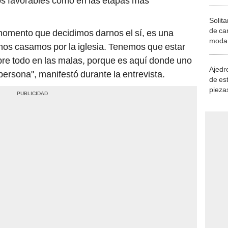
s favorables como en las etapas más
Solita
de ca
momento que decidimos darnos el sí, es una
moda.
nos casamos por la iglesia. Tenemos que estar
demue
bre todo en las malas, porque es aquí donde uno
Ajedre
persona", manifestó durante la entrevista.
de es
piezas
consi