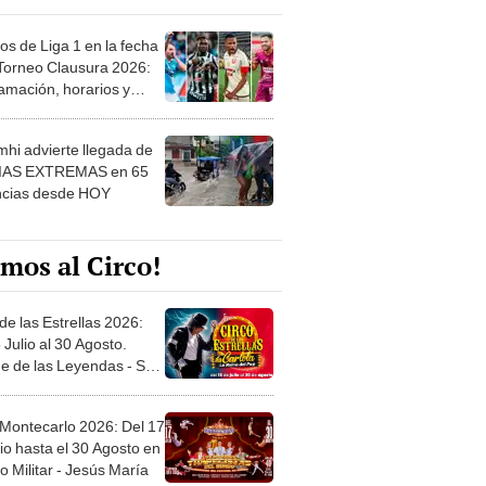
os de Liga 1 en la fecha
 Torneo Clausura 2026:
amación, horarios y
 ver
hi advierte llegada de
IAS EXTREMAS en 65
ncias desde HOY
mos al Circo!
de las Estrellas 2026:
 Julio al 30 Agosto.
e de las Leyendas - San
l
 Montecarlo 2026: Del 17
io hasta el 30 Agosto en
o Militar - Jesús María