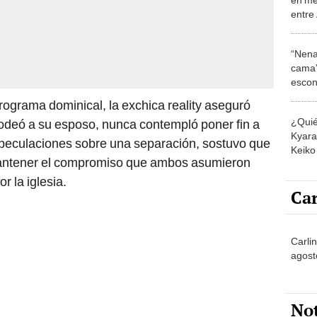
entre 
Mario 
vuelv
“Nena
cama”
escon
los E
rograma dominical, la exchica reality aseguró
¿Quié
rodeó a su esposo, nunca contempló poner fin a
Kyara 
especulaciones sobre una separación, sostuvo que
Keiko 
y mantener el compromiso que ambos asumieron
contra
 la iglesia.
Car
Carli
agost
No