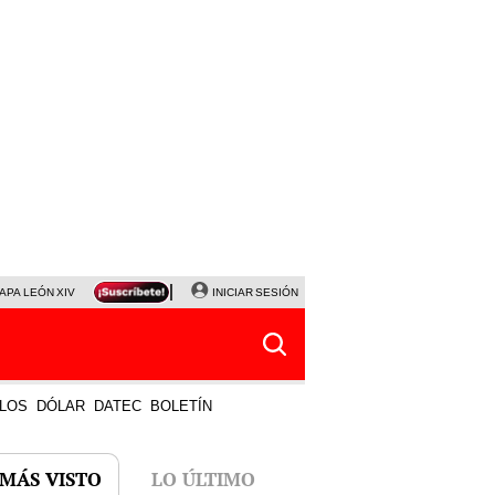
APA LEÓN XIV
NALDY SALDAÑA
INICIAR SESIÓN
LA BELLA LUZ
MAGALY MEDINA
HORÓS
LOS
DÓLAR
DATEC
BOLETÍN
 MÁS VISTO
LO ÚLTIMO