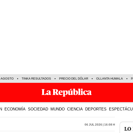
E AGOSTO
TINKA RESULTADOS
PRECIO DEL DÓLAR
OLLANTA HUMALA
P
N
ECONOMÍA
SOCIEDAD
MUNDO
CIENCIA
DEPORTES
ESPECTÁCU
06 Jul 2026 | 16:08 h
LO