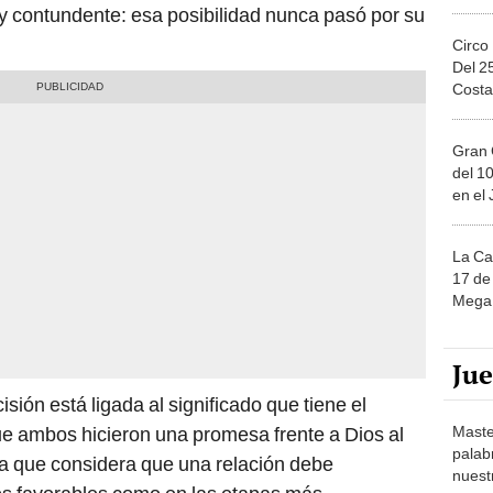
 y contundente: esa posibilidad nunca pasó por su
Circo
Del 2
Costa
Gran 
del 10
en el
La Ca
17 de 
Mega 
Ju
sión está ligada al significado que tiene el
Maste
ue ambos hicieron una promesa frente a Dios al
palab
 la que considera que una relación debe
nuest