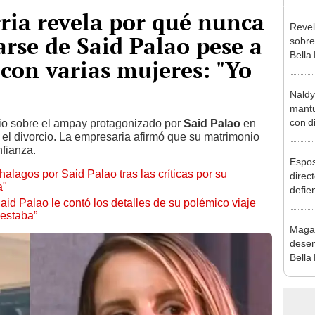
ria revela por qué nunca
Revel
arse de Said Palao pese a
sobre
Bella
con varias mujeres: "Yo
canta
“¿Vie
Naldy
mantu
con d
io sobre el ampay protagonizado por
Said Palao
en
 el divorcio. La empresaria afirmó que su matrimonio
tras 
nfianza.
tocam
Espos
bajo”
halagos por Said Palao tras las críticas por su
direct
a"
defie
id Palao le contó los detalles de su polémico viaje
confe
 estaba”
con N
Maga
dos a
desen
Bella
donde
Salda
Sánc