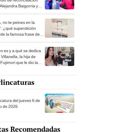
Alejandra Baigorria y
Irivarren: “Ni el tiempo
e”
, no te peines en la
: ¿qué superstición
de la famosa frase de
nanitos Verdes?
n es y a qué se dedica
Villanella, la hija de
Fujimori que le dio la
 a nivel nacional?
lincaturas
ncatura del jueves 6 de
o de 2026
tas Recomendadas