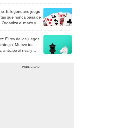
rio: El legendario juego
rtas que nunca pasa de
 Organiza el mazo y
stra tu habilidad.
z: El rey de los juegos
trategia. Mueve tus
, anticipa al rival y
gue el jaque mate.