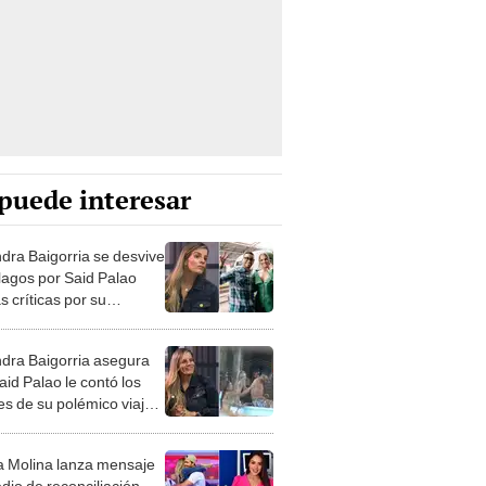
puede interesar
ndra Baigorria se desvive
lagos por Said Palao
as críticas por su
iliación: "Es mi cable a
"
ndra Baigorria asegura
aid Palao le contó los
es de su polémico viaje
 del ampay: “Yo sabía
 estaba”
a Molina lanza mensaje
dio de reconciliación