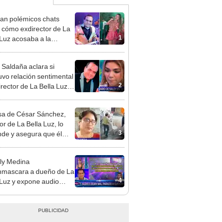
an polémicos chats
 cómo exdirector de La
1
 Luz acosaba a la
nte Claudia Salazar:
nes?, te espero”
 Saldaña aclara si
vo relación sentimental
2
irector de La Bella Luz
denunciarlo por
ientos: “Me parece muy
a de César Sánchez,
or de La Bella Luz, lo
3
nde y asegura que él
só relación clandestina
aldy Saldaña: "Hace
ly Medina
ños"
mascara a dueño de La
4
 Luz y expone audio
 le reclama a Naldy
ña por videos con César
hez