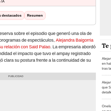
 IA
s destacados
Resumen
eserva sobre el episodio que generó una ola de
 programas de espectáculos,
Alejandra Baigorria
Te 
su relación con Said Palao
. La empresaria abordó
ndidad el impacto que tuvo el ampay registrado
Aleja
ó clara su postura frente a la continuidad de su
en ha
tras l
reconc
tierra
Aleja
que S
detall
antes
dónde
Oneli
en me