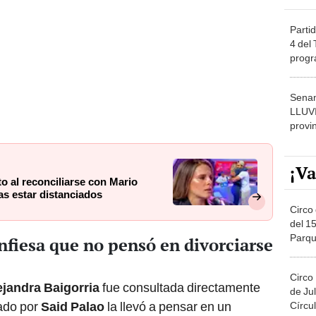
Partid
4 del
progr
dónde
Senam
LLUV
provi
¡Va
o al reconciliarse con Mario
ras estar distanciados
Circo 
del 15
Parqu
nfiesa que no pensó en divorciarse
Migue
Circo
ejandra Baigorria
fue consultada directamente
de Jul
zado por
Said Palao
la llevó a pensar en un
Círcul