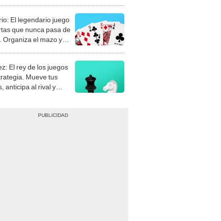
rio: El legendario juego
rtas que nunca pasa de
 Organiza el mazo y
stra tu habilidad.
z: El rey de los juegos
trategia. Mueve tus
, anticipa al rival y
gue el jaque mate.