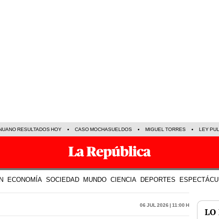
NUANO RESULTADOS HOY
CASO MOCHASUELDOS
MIGUEL TORRES
LEY PU
N
ECONOMÍA
SOCIEDAD
MUNDO
CIENCIA
DEPORTES
ESPECTÁCU
06 Jul 2026 | 11:00 h
LO