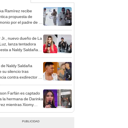
ka Ramírez recibe
tica propuesta de
1
monio por el padre de su
"Entre nervios, lágrimas
hísima felicidad"
 Jr., nuevo dueño de La
 Luz, lanza tentadora
2
esta a Naldy Saldaña
denuncia por
ientos: “Va a haber otro
 de Naldy Saldaña
e ley”
 su silencio tras
3
cia contra exdirector de
lla Luz: "Tiene todo mi
o"
rson Farfán es captado
 a la hermana de Darinka
4
ez mientras Xiomy
hiro trabajaba: “Él tiene
”