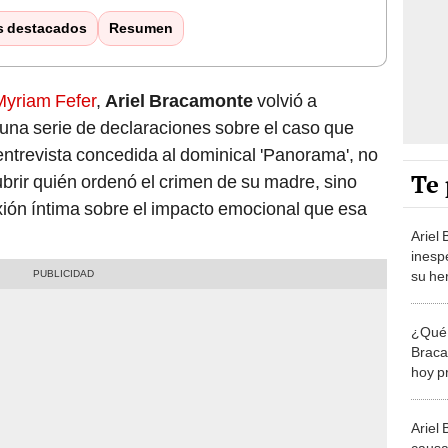
s destacados
Resumen
Myriam Fefer
,
Ariel Bracamonte
volvió a
 una serie de declaraciones sobre el caso que
entrevista concedida al dominical 'Panorama', no
Te 
ubrir quién ordenó el crimen de su madre, sino
xión íntima sobre el impacto emocional que esa
Ariel
inesp
su he
del a
Myria
¿Qué 
pasó"
Braca
hoy p
esposo
Ariel
causa