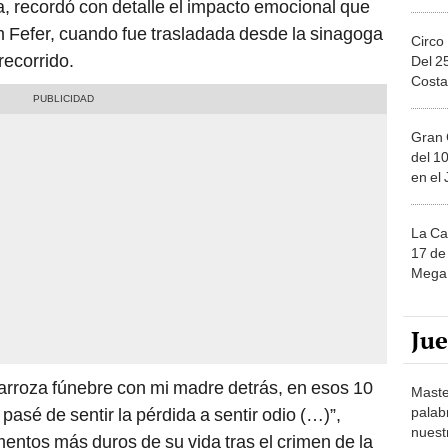
ta, recordó con detalle el impacto emocional que
am Fefer, cuando fue trasladada desde la sinagoga
Circo
recorrido.
Del 2
Costa
Gran 
del 10
en el
La Ca
17 de 
Mega 
Ju
 carroza fúnebre con mi madre detrás, en esos 10
Maste
palab
pasé de sentir la pérdida a sentir odio (…)”,
nuest
mentos más duros de su vida tras el crimen de la