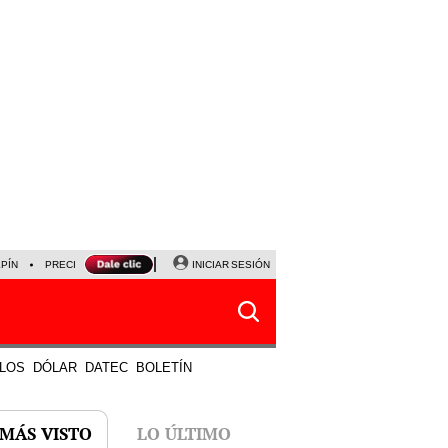
LPÍN
PRECIO DEL DÓLAR
CORTE DE LUZ
INICIAR SESIÓN
VIERNES 7 DE AGOSTO
ALBER
LOS
DÓLAR
DATEC
BOLETÍN
 MÁS VISTO
LO ÚLTIMO