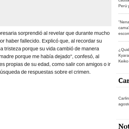
Perú 
sobre
Myria
“Nena
cama”
mpresaria sorprendió al revelar que durante mucho
escon
los E
or haber fallecido. Explicó que, al recordar su
da tristeza porque su vida cambió de manera
¿Quié
Kyara 
i madre porque me había dejado", confesó, al
Keiko 
es propias de su edad, como salir con amigos o ir
contra
 búsqueda de respuestas sobre el crimen.
Car
Carlin
agost
No