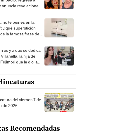
y anuncia revelaciones
 el crimen de su madre
m Fefer
, no te peines en la
: ¿qué superstición
de la famosa frase de
nanitos Verdes?
n es y a qué se dedica
Villanella, la hija de
Fujimori que le dio la
 a nivel nacional?
lincaturas
catura del viernes 7 de
o de 2026
tas Recomendadas