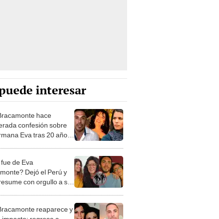
puede interesar
 Bracamonte hace
erada confesión sobre
rmana Eva tras 20 años
sesinato de su madre
m Fefer: "No sé qué le
fue de Eva
monte? Dejó el Perú y
resume con orgullo a su
, su novia y su hija
 Bracamonte reaparece y
 impacto: regresa a