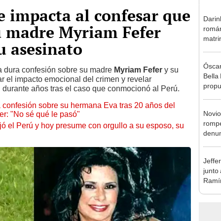
 impacta al confesar que
Darin
su madre Myriam Fefer
román
matri
u asesinato
hija: 
y muc
Óscar
a dura confesión sobre su madre
Myriam Fefer
y su
Bella
 el impacto emocional del crimen y revelar
propu
durante años tras el caso que conmocionó al Perú.
tras 
 confesión sobre su hermana Eva tras 20 años del
tocam
Novio
r: "No sé qué le pasó"
tipo d
rompe
 el Perú y hoy presume con orgullo a su esposo, su
denun
La Be
apoy
Jeffe
junto
Ramír
Kanas
sus…