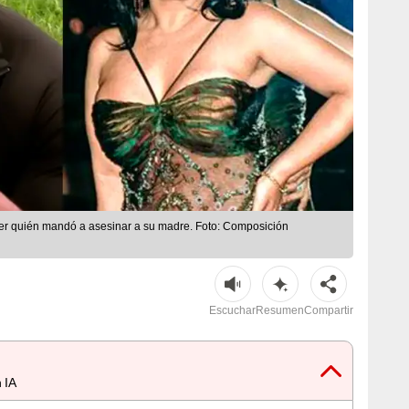
er quién mandó a asesinar a su madre. Foto: Composición
Escuchar
Resumen
Compartir
 IA