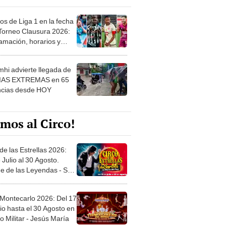
os de Liga 1 en la fecha
 Torneo Clausura 2026:
amación, horarios y
 ver
hi advierte llegada de
IAS EXTREMAS en 65
ncias desde HOY
mos al Circo!
de las Estrellas 2026:
 Julio al 30 Agosto.
e de las Leyendas - San
l
 Montecarlo 2026: Del 17
io hasta el 30 Agosto en
o Militar - Jesús María