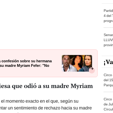
Partid
4 del
progr
dónde
Senam
LLUV
provi
¡Va
a confesión sobre su hermana
e su madre Myriam Fefer: "No
Circo 
del 15
iesa que odió a su madre Myriam
Parqu
Migue
Circo
 el momento exacto en el que, según su
de Jul
tar un sentimiento de rechazo hacia su madre
Círcul