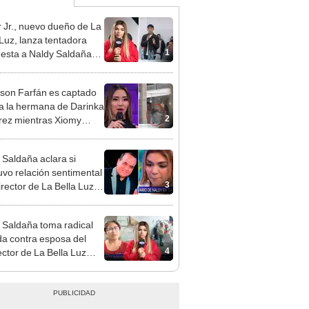
 Jr., nuevo dueño de La
 Luz, lanza tentadora
1
esta a Naldy Saldaña
denuncia por
ientos: “Va a haber otro
rson Farfán es captado
e ley”
 a la hermana de Darinka
2
ez mientras Xiomy
hiro trabajaba: “Él tiene
”
 Saldaña aclara si
vo relación sentimental
3
irector de La Bella Luz
denunciarlo por
ientos: “Me parece muy
 Saldaña toma radical
a contra esposa del
4
ector de La Bella Luz
acusarla de tener
ión con él: “Es bastante
”