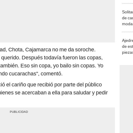
Solita
de ca
moda.
demue
Ajedre
de es
dad, Chota, Cajamarca no me da soroche.
piezas
 querido. Después todavía fueron las copas,
consi
 también. Eso sin copa, yo bailo sin copas. Yo
ndo cucarachas", comentó.
ó el cariño que recibió por parte del público
uienes se acercaban a ella para saludar y pedir