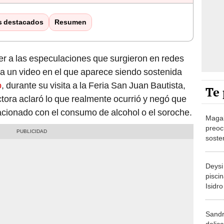
s destacados
Resumen
r a las especulaciones que surgieron en redes
ara un video en el que aparece siendo sostenida
o
, durante su visita a la Feria San Juan Bautista,
Te 
tora aclaró lo que realmente ocurrió y negó que
acionado con el consumo de alcohol o el soroche.
Magal
preoc
soste
Zambr
Chota
Deysi
piscin
Isidr
Susy D
y más
Sandr
delic