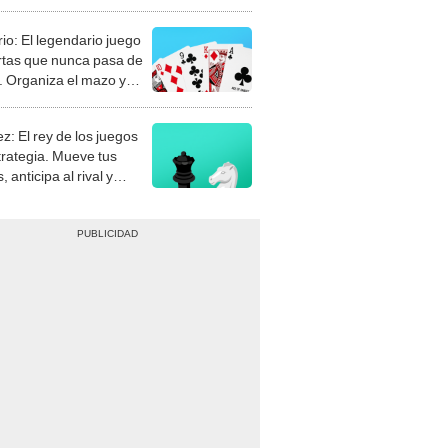
rio: El legendario juego
rtas que nunca pasa de
 Organiza el mazo y
stra tu habilidad.
z: El rey de los juegos
trategia. Mueve tus
, anticipa al rival y
gue el jaque mate.