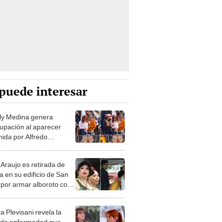
puede interesar
y Medina genera
upación al aparecer
nida por Alfredo
ano durante su visita a
: "Se pasó de copas"
 Araujo es retirada de
a en su edificio de San
o por armar alboroto con
íaz, la ‘Negra Petróleo’
a Plevisani revela la
ada enfermedad que