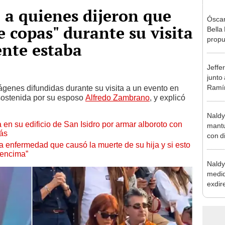
a quienes dijeron que
Óscar
e copas" durante su visita
Bella
propu
ente estaba
tras 
tocam
Jeffe
tipo d
junto
Ramír
mágenes difundidas durante su visita a un evento en
sostenida por su esposo
Alfredo Zambrano
, y explicó
Kanas
sus…
Naldy
 en su edificio de San Isidro por armar alboroto con
mantu
más
con d
a enfermedad que causó la muerte de su hija y si esto
tras 
 encima”
tocam
Naldy
bajo”
medid
exdir
tras 
relac
grave