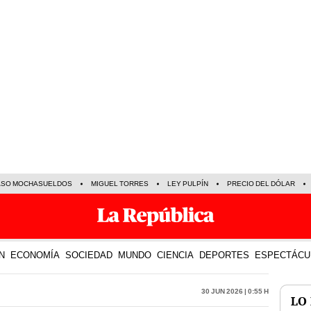
ASO MOCHASUELDOS
MIGUEL TORRES
LEY PULPÍN
PRECIO DEL DÓLAR
N
ECONOMÍA
SOCIEDAD
MUNDO
CIENCIA
DEPORTES
ESPECTÁCU
30 Jun 2026 | 0:55 h
LO