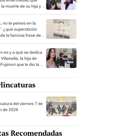
la muerte de su hija y si
afectó su matrimonio:
e vino encima”
, no te peines en la
: ¿qué superstición
de la famosa frase de
nanitos Verdes?
n es y a qué se dedica
Villanella, la hija de
Fujimori que le dio la
 a nivel nacional?
lincaturas
catura del viernes 7 de
o de 2026
tas Recomendadas