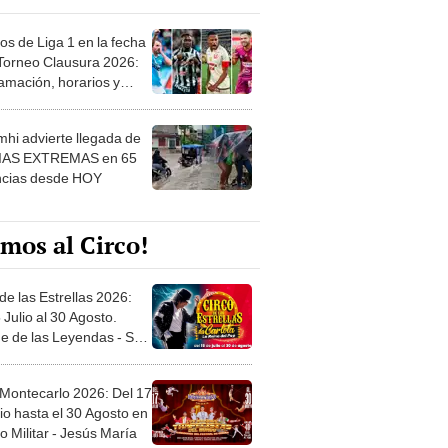
os de Liga 1 en la fecha
 Torneo Clausura 2026:
amación, horarios y
 ver
hi advierte llegada de
IAS EXTREMAS en 65
ncias desde HOY
mos al Circo!
de las Estrellas 2026:
 Julio al 30 Agosto.
e de las Leyendas - San
l
 Montecarlo 2026: Del 17
io hasta el 30 Agosto en
o Militar - Jesús María