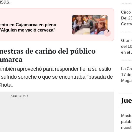
isas.
Circo
Del 2
Costa
ento en Cajamarca en pleno
 "Alguien me vació cerveza"
Gran 
del 10
estras de cariño del público
en el
jamarca
mbién aprovechó para responder fiel a su estilo
La Ca
17 de 
sufrido soroche o que se encontraba "pasada de
Mega 
Chota.
Ju
Maste
palab
nuest