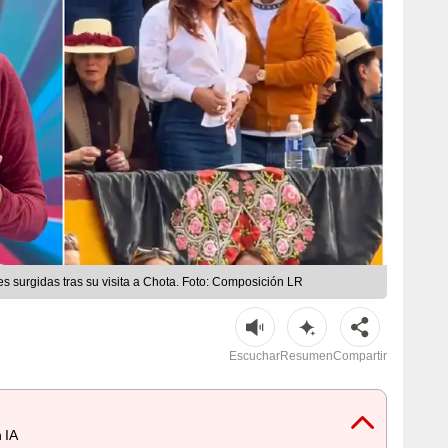
s surgidas tras su visita a Chota. Foto: Composición LR
Escuchar
Resumen
Compartir
 IA