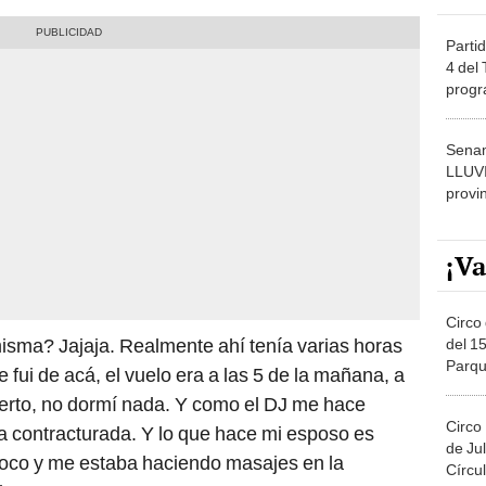
Partid
4 del
progr
dónde
Senam
LLUV
provi
¡Va
Circo 
isma? Jajaja. Realmente ahí tenía varias horas
del 15
Parqu
fui de acá, el vuelo era a las 5 de la mañana, a
Migue
uerto, no dormí nada. Y como el DJ me hace
Circo
 contracturada. Y lo que hace mi esposo es
de Jul
poco y me estaba haciendo masajes en la
Círcul