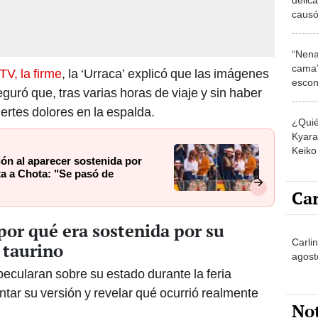
causó 
esto 
“Se m
“Nena
cama”
TV, la firme
, la ‘Urraca’ explicó que las imágenes
escon
uró que, tras varias horas de viaje y sin haber
los E
ertes dolores en la espalda.
¿Quié
Kyara 
Keiko 
n al aparecer sostenida por
contra
ta a Chota: "Se pasó de
Car
or qué era sostenida por su
Carlin
 taurino
agost
ecularan sobre su estado durante la feria
ntar su versión y revelar qué ocurrió realmente
No