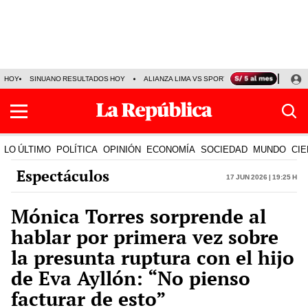
HOY
SINUANO RESULTADOS HOY
ALIANZA LIMA VS SPORT BOYS
JORGE MES
LO ÚLTIMO
POLÍTICA
OPINIÓN
ECONOMÍA
SOCIEDAD
MUNDO
CIE
Espectáculos
17 Jun 2026 | 19:25 h
Mónica Torres sorprende al
hablar por primera vez sobre
la presunta ruptura con el hijo
de Eva Ayllón: “No pienso
facturar de esto”