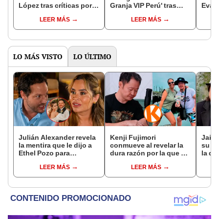
López tras críticas por
Granja VIP Perú' tras
Eva A
fuertes peleas con Paul
vencer a Shirley Arica y
de s
LEER MÁS
LEER MÁS
Michael en 'La Granja
Gabriela Herrera
un si
VIP Perú': "Necesita
sanar"
LO MÁS VISTO
LO ÚLTIMO
Julián Alexander revela
Kenji Fujimori
Jaime
la mentira que le dijo a
conmueve al revelar la
su h
Ethel Pozo para
dura razón por la que no
la qu
conquistarla: “Si no, no
tiene hijos con su
la fo
LEER MÁS
LEER MÁS
hubiéramos salido”
esposa Erika Muñóz: "El
denun
proceso judicial"
más"