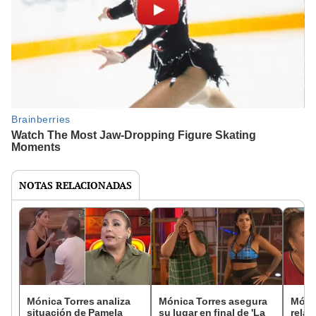
NOTAS RELACIONADAS
Mónica Torres analiza
Mónica Torres asegura
Mónic
situación de Pamela
su lugar en final de 'La
relac