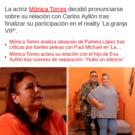
La actriz
Mónica Torres
decidió pronunciarse
sobre su relación con Carlos Ayllón tras
finalizar su participación en el reality 'La granja
VIP'.
Mónica Torres analiza situación de Pamela López tras
críticas por fuertes peleas con Paul Michael en 'La
Granja VIP Perú': "Necesita sanar"
Mónica Torres aclara su relación con el hijo de Eva
Ayllón tras rumores de separación: "Hubo un silencio"