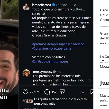
Circo
Del 2
Costa
Gran 
del 10
en el
La Ca
17 de 
Mega 
Ju
Maste
palab
nuest