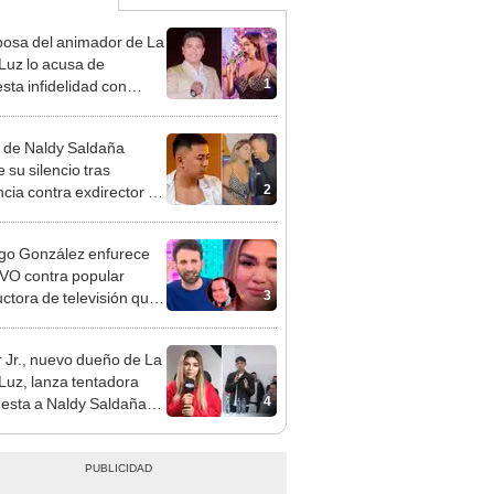
osa del animador de La
 Luz lo acusa de
1
sta infidelidad con
 Saldaña y expone
 de Naldy Saldaña
 su silencio tras
2
cia contra exdirector de
lla Luz: "Tiene todo mi
o"
go González enfurece
VO contra popular
3
ctora de televisión que
 a Naldy Saldaña por
cia contra César
 Jr., nuevo dueño de La
hez
 Luz, lanza tentadora
4
esta a Naldy Saldaña
denuncia por
ientos: “Va a haber otro
e ley”