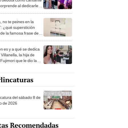
sorprende al dedicarles
ón que bailaron en su
monio
, no te peines en la
: ¿qué superstición
de la famosa frase de
nanitos Verdes?
n es y a qué se dedica
Villanella, la hija de
Fujimori que le dio la
 a nivel nacional?
lincaturas
ncatura del sábado 8 de
o de 2026
tas Recomendadas