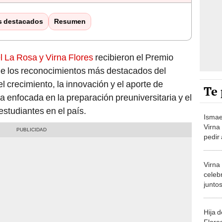
s destacados
Resumen
l La Rosa y Virna Flores
recibieron el Premio
e los reconocimientos más destacados del
l crecimiento, la innovación y el aporte de
Te 
a enfocada en la preparación preuniversitaria y el
tudiantes en el país.
Ismae
Virna
pedir
Yape 
empre
Virna
celeb
juntos
"¡Una 
Hija 
Flore