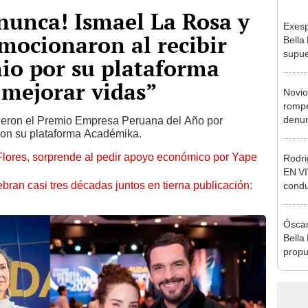
nunca! Ismael La Rosa y
Exesp
emocionaron al recibir
Bella
supue
io por su plataforma
Naldy
chats
 mejorar vidas”
Novio
rompe
denun
vieron el Premio Empresa Peruana del Año por
con su plataforma Académika.
La Be
apoy
Flores, sorprende al pedir apoyo económico por Yape
Rodri
EN VI
bran casi tres décadas juntos en tierna publicación:
condu
culpó
denun
Óscar
Sánc
Bella
propu
tras 
tocam
tipo d