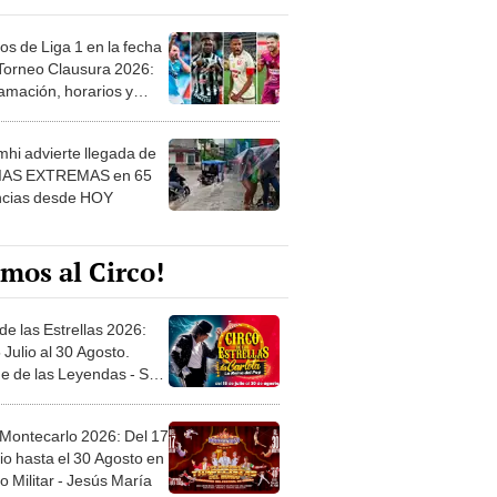
os de Liga 1 en la fecha
 Torneo Clausura 2026:
amación, horarios y
 ver
hi advierte llegada de
IAS EXTREMAS en 65
ncias desde HOY
mos al Circo!
de las Estrellas 2026:
 Julio al 30 Agosto.
e de las Leyendas - San
l
 Montecarlo 2026: Del 17
io hasta el 30 Agosto en
o Militar - Jesús María