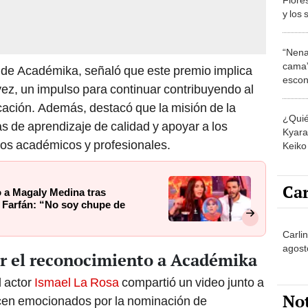
y los 
canci
matri
“Nena
cama”
l de Académika, señaló que este premio implica
escon
vez, un impulso para continuar contribuyendo al
los E
cación. Además, destacó que la misión de la
¿Quié
as de aprendizaje de calidad y apoyar a los
Kyara 
ivos académicos y profesionales.
Keiko 
contra
Car
 a Magaly Medina tras
n Farfán: “No soy chupe de
Carli
agost
or el reconocimiento a Académika
l actor
Ismael La Rosa
compartió un video junto a
No
ucen emocionados por la nominación de