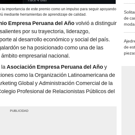
tó la importancia de este premio como un impulso para seguir apoyando
Solita
erú mediante herramientas de aprendizaje de calidad.
de ca
io Empresa Peruana del Año
volvió a distinguir
moda.
demue
alientes por su trayectoria, liderazgo,
porte al desarrollo económico y social del país.
Ajedre
 galardón se ha posicionado como una de las
de es
piezas
l ámbito empresarial nacional.
consi
 la
Asociación Empresa Peruana del Año
y
tuciones como la Organización Latinoamericana de
rketing Global y Administración Comercial de la
olegio Profesional de Relacionistas Públicos del