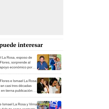
puede interesar
l La Rosa, esposo de
 Flores, sorprende al
 apoyo económico por
para impulsar su
ndimiento
 Flores e Ismael La Rosa
ran casi tres décadas
 en tierna publicación:
vida entera a tu lado!"
de Ismael La Rosa y Virna
s debuta como cantante