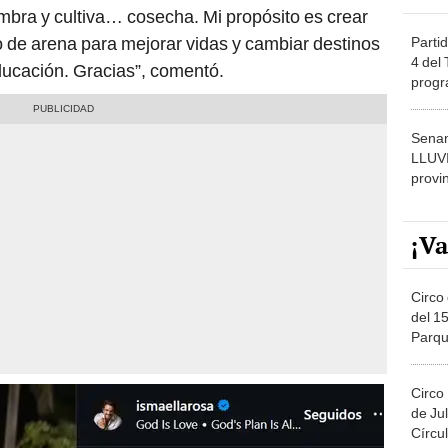
mbra y cultiva… cosecha. Mi propósito es crear
to de arena para mejorar vidas y cambiar destinos
Partid
4 del
 educación. Gracias”, comentó.
progr
dónde
Senam
LLUV
provi
¡Va
Circo 
del 15
Parqu
Migue
Circo
de Jul
Círcul