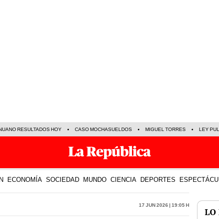
NUANO RESULTADOS HOY
CASO MOCHASUELDOS
MIGUEL TORRES
LEY PU
N
ECONOMÍA
SOCIEDAD
MUNDO
CIENCIA
DEPORTES
ESPECTÁCU
17 Jun 2026 | 19:05 h
LO