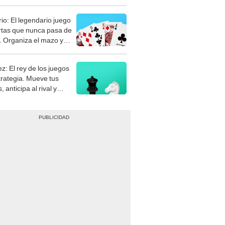
rio: El legendario juego
rtas que nunca pasa de
 Organiza el mazo y
stra tu habilidad.
z: El rey de los juegos
trategia. Mueve tus
, anticipa al rival y
gue el jaque mate.