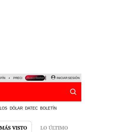
LPÍN
PRECIO DEL DÓLAR
CORTE DE LUZ
INICIAR SESIÓN
VIERNES 7 DE AGOSTO
ALBER
LOS
DÓLAR
DATEC
BOLETÍN
 MÁS VISTO
LO ÚLTIMO