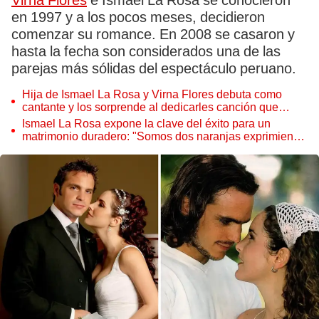
Virna Flores
e Ismael La Rosa se conocieron
en 1997 y a los pocos meses, decidieron
comenzar su romance. En 2008 se casaron y
hasta la fecha son considerados una de las
parejas más sólidas del espectáculo peruano.
Hija de Ismael La Rosa y Virna Flores debuta como
cantante y los sorprende al dedicarles canción que
bailaron en su matrimonio
Ismael La Rosa expone la clave del éxito para un
matrimonio duradero: "Somos dos naranjas exprimiendo
el mejor jugo juntos"