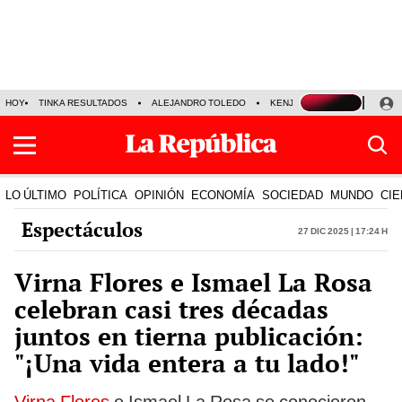
HOY
TINKA RESULTADOS
ALEJANDRO TOLEDO
KENJI FUJIMORI
PRECIO
LO ÚLTIMO
POLÍTICA
OPINIÓN
ECONOMÍA
SOCIEDAD
MUNDO
CIE
Espectáculos
27 Dic 2025 | 17:24 h
Virna Flores e Ismael La Rosa
celebran casi tres décadas
juntos en tierna publicación:
"¡Una vida entera a tu lado!"