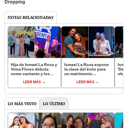
NOTAS RELACIONADAS
Hija de Ismael La Rosa y
Ismael La Rosa expone
Ismae
Virna Flores debuta
la clave del éxito para
'Des
como cantante y los
un matrimonio
obra 
sorprende al dedicarles
duradero: "Somos dos
regre
LEER MÁS
LEER MÁS
canción que bailaron en
naranjas exprimiendo el
Vicky
su matrimonio
mejor jugo juntos"
vida 
LO MÁS VISTO
LO ÚLTIMO