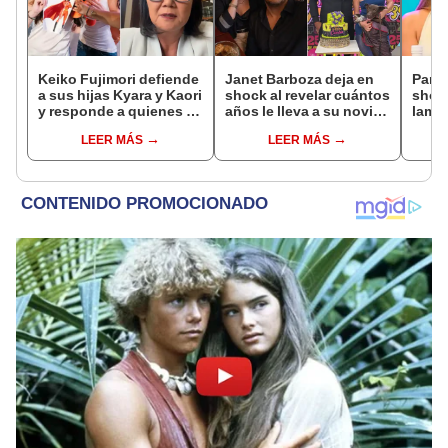
Keiko Fujimori defiende
Janet Barboza deja en
Pame
a sus hijas Kyara y Kaori
shock al revelar cuántos
shock
y responde a quienes la
años le lleva a su novio
lame
llaman ‘suegra’ en vivo:
empresario: “Estoy en la
que 
LEER MÁS
LEER MÁS
“No pueden decirme”
plenitud”
de La
el día