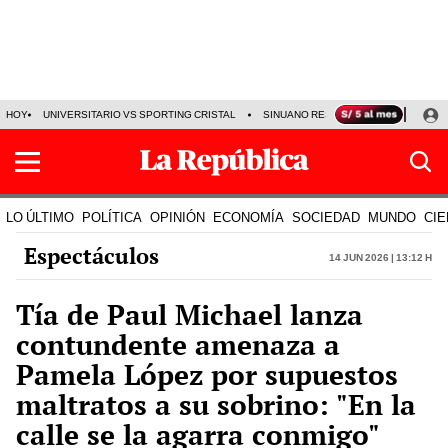
HOY
UNIVERSITARIO VS SPORTING CRISTAL
SINUANO RESULTADOS HOY
CA
LO ÚLTIMO
POLÍTICA
OPINIÓN
ECONOMÍA
SOCIEDAD
MUNDO
CIE
Espectáculos
14 Jun 2026 | 13:12 h
Tía de Paul Michael lanza
contundente amenaza a
Pamela López por supuestos
maltratos a su sobrino: "En la
calle se la agarra conmigo"