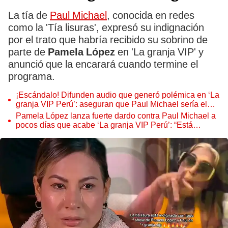
La tía de
Paul Michael
, conocida en redes
como la 'Tía lisuras', expresó su indignación
por el trato que habría recibido su sobrino de
parte de
Pamela López
en 'La granja VIP' y
anunció que la encarará cuando termine el
programa.
¡Escándalo! Difunden audio que generó polémica en ‘La
granja VIP Perú’: aseguran que Paul Michael sería el
ganador sin tomar en cuenta los votos del público
Pamela López lanza fuerte dardo contra Paul Michael a
pocos días que acabe ‘La granja VIP Perú’: “Está
desubicado por estar en la final”