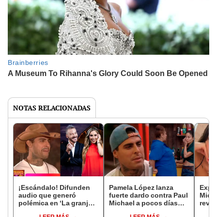
NOTAS RELACIONADAS
¡Escándalo! Difunden
Pamela López lanza
Expar
audio que generó
fuerte dardo contra Paul
Micha
polémica en ‘La granja
Michael a pocos días
revel
VIP Perú’: aseguran que
que acabe ‘La granja VIP
Pame