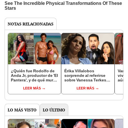
NOTAS RELACIONADAS
¿Quién fue Rodolfo de
Érika Villalobos
Vanes
Anda Jr, productor de 'El
sorprende al referirse
vivo 
Pantera', y de qué murió
sobre Vanessa Terkes
aún s
la expareja de Vanessa
tras confesar su
exno
LEER MÁS
LEER MÁS
Terkes?
romance con Aldo
Anda
Miyashiro: "Nunca
desc
hemos sido amigas"
LO MÁS VISTO
LO ÚLTIMO