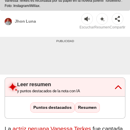
Vanessa Terkes es recordada por su papel en la novela juvenil 'Torbellino'.
Foto: Instagram/Willax.
Jhon Luna
Escuchar
Resumen
Compartir
Leer resumen
y puntos destacados de la nota con IA
Puntos destacados
Resumen
La
actriz peruana Vanessa Terkes
fue captada