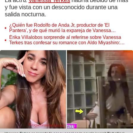
La actriz
Vanessa Terkes
habría bebido de más
y fue vista con un desconocido durante una
salida nocturna.
¿Quién fue Rodolfo de Anda Jr, productor de 'El
Pantera', y de qué murió la expareja de Vanessa
Terkes?
Érika Villalobos sorprende al referirse sobre Vanessa
Terkes tras confesar su romance con Aldo Miyashiro:
"Nunca hemos sido amigas"