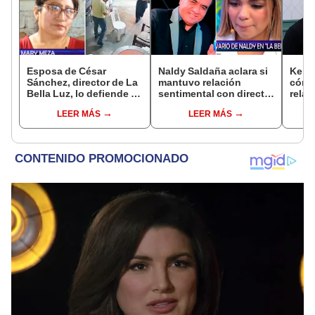
Esposa de César
Naldy Saldaña aclara si
Kenji
Sánchez, director de La
mantuvo relación
cómo 
Bella Luz, lo defiende y
sentimental con director
relac
asegura que él confesó
de La Bella Luz tras
Fujim
LEER MÁS
LEER MÁS
relación clandestina
denunciarlo por
ausen
con Naldy Saldaña:
tocamientos: “Me
event
"Hace dos años"
parece muy bajo”
Érika