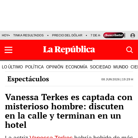
HOY
TINKA RESULTADOS
PRECIO DEL DÓLAR
7 DE AGOSTO
OLLANTA H
LO ÚLTIMO
POLÍTICA
OPINIÓN
ECONOMÍA
SOCIEDAD
MUNDO
CIE
Espectáculos
08 Jun 2026 | 19:29 h
Vanessa Terkes es captada con
misterioso hombre: discuten
en la calle y terminan en un
hotel