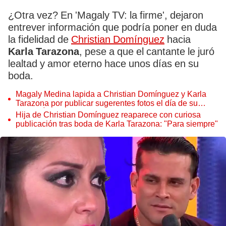
¿Otra vez? En 'Magaly TV: la firme', dejaron
entrever información que podría poner en duda
la fidelidad de
Christian Domínguez
hacia
Karla Tarazona
, pese a que el cantante le juró
lealtad y amor eterno hace unos días en su
boda.
Magaly Medina lapida a Christian Domínguez y Karla
Tarazona por publicar sugerentes fotos el día de su
boda: "Él sale en calzoncillos"
Hija de Christian Domínguez reaparece con curiosa
publicación tras boda de Karla Tarazona: "Para siempre"