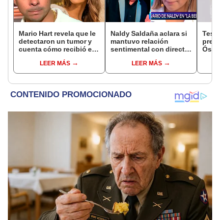
Mario Hart revela que le
Naldy Saldaña aclara si
Test
detectaron un tumor y
mantuvo relación
presu
cuenta cómo recibió el
sentimental con director
Óscar
diagnóstico: "Dolores
de La Bella Luz tras
dueño
LEER MÁS
LEER MÁS
muy fuertes..."
denunciarlo por
"Humi
tocamientos: “Me
parece muy bajo”