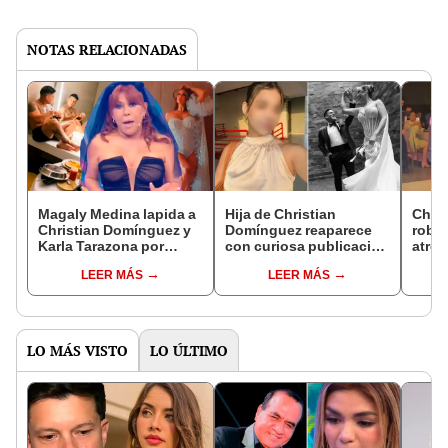
NOTAS RELACIONADAS
Magaly Medina lapida a
Hija de Christian
Chri
Christian Domínguez y
Domínguez reaparece
roba 
Karla Tarazona por
con curiosa publicación
atrev
publicar sugerentes
tras boda de Karla
su bo
LEER MÁS
LEER MÁS
fotos el día de su boda:
Tarazona: "Para
Tara
"Él sale en calzoncillos"
siempre"
LO MÁS VISTO
LO ÚLTIMO