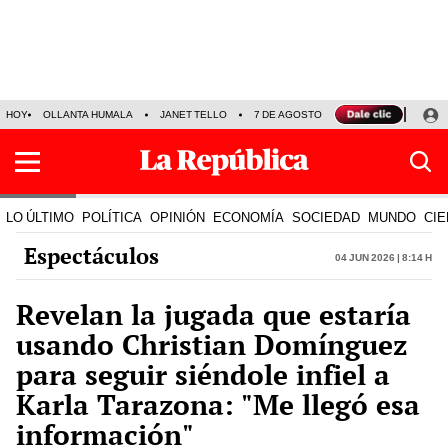
HOY
OLLANTA HUMALA
JANET TELLO
7 DE AGOSTO
TINKA RESULTADOS
LO ÚLTIMO
POLÍTICA
OPINIÓN
ECONOMÍA
SOCIEDAD
MUNDO
CIE
Espectáculos
04 Jun 2026 | 8:14 h
Revelan la jugada que estaría
usando Christian Domínguez
para seguir siéndole infiel a
Karla Tarazona: "Me llegó esa
información"