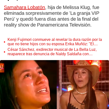
Samahara Lobatón
, hija de Melissa Klug, fue
eliminada sorpresivamente de 'La granja VIP
Perú' y quedó fuera días antes de la final del
reality show de Panamericana Televisión.
Kenji Fujimori conmueve al revelar la dura razón por la
que no tiene hijos con su esposa Erika Muñóz: "El
proceso judicial"
César Sánchez, exdirector musical de La Bella Luz,
reaparece tras denuncia de Naldy Saldaña con
polémico pedido