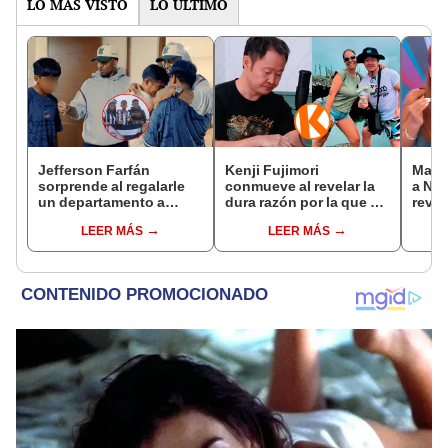
LO MÁS VISTO
LO ÚLTIMO
Jefferson Farfán
Kenji Fujimori
Maga
sorprende al regalarle
conmueve al revelar la
a Nal
un departamento a
dura razón por la que no
revel
joven promesa del
tiene hijos con su
roma
LEER MÁS
LEER MÁS
fútbol: "Lo hago de
esposa Erika Muñóz: "El
de La
corazón"
proceso judicial"
más 