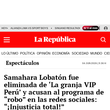
HOY
ALIANZA LIMA VS SPORT BOYS
SINUANO RESULTADOS HOY
JORGE MES
LO ÚLTIMO
POLÍTICA
OPINIÓN
ECONOMÍA
SOCIEDAD
MUNDO
CIE
Espectáculos
04 Jun 2026 | 9:36 h
Samahara Lobatón fue
eliminada de ‘La granja VIP
Perú’ y acusan al programa de
“robo” en las redes sociales:
“¡Injusticia total!”