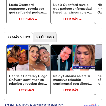
Lucía Oxenford
Lucía Oxenford revela
Nicol
reaparece y revela por
que padece enfermedad
ning
qué se fue del pódcast
hereditaria incurable y
Oxenf
de farándula
deja en shock al mostrar
al en
LEER MÁS
LEER MÁS
‘Xno.decirlo’: “A veces
cómo se manifiesta en
h... 
no sabía de qué
su cuerpo
estábamos hablando”
LO MÁS VISTO
LO ÚLTIMO
Gabriela Herrera y Diego
Naldy Saldaña aclara si
Kenji
Chávarri confirman su
mantuvo relación
cómo 
relación y revelan desde
sentimental con director
relac
cuándo son pareja: "Un
de La Bella Luz tras
Fujim
LEER MÁS
LEER MÁS
momento muy bonito"
denunciarlo por
ausen
tocamientos: “Me
event
parece muy bajo”
Érika