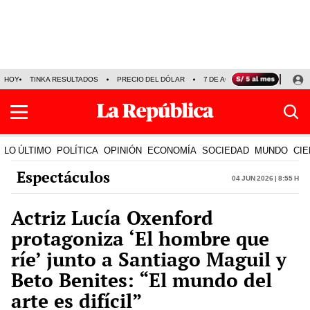
HOY
TINKA RESULTADOS
PRECIO DEL DÓLAR
7 DE AGOSTO
OLLANTA H
LO ÚLTIMO
POLÍTICA
OPINIÓN
ECONOMÍA
SOCIEDAD
MUNDO
CIE
Espectáculos
04 Jun 2026 | 8:55 h
Actriz Lucía Oxenford
protagoniza ‘El hombre que
ríe’ junto a Santiago Maguil y
Beto Benites: “El mundo del
arte es difícil”