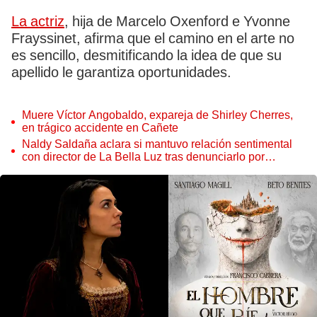
La actriz
, hija de Marcelo Oxenford e Yvonne
Frayssinet, afirma que el camino en el arte no
es sencillo, desmitificando la idea de que su
apellido le garantiza oportunidades.
Muere Víctor Angobaldo, expareja de Shirley Cherres,
en trágico accidente en Cañete
Naldy Saldaña aclara si mantuvo relación sentimental
con director de La Bella Luz tras denunciarlo por
tocamientos: “Me parece muy bajo”