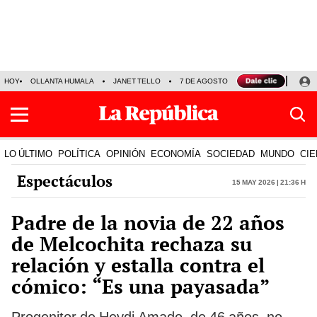
HOY
OLLANTA HUMALA
JANET TELLO
7 DE AGOSTO
TINKA RESULTADOS
LO ÚLTIMO
POLÍTICA
OPINIÓN
ECONOMÍA
SOCIEDAD
MUNDO
CIE
Espectáculos
15 May 2026 | 21:36 h
Padre de la novia de 22 años
de Melcochita rechaza su
relación y estalla contra el
cómico: “Es una payasada”