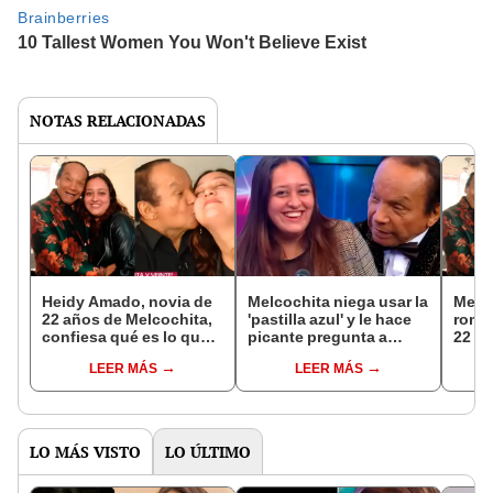
NOTAS RELACIONADAS
Heidy Amado, novia de
Melcochita niega usar la
Melc
22 años de Melcochita,
'pastilla azul' y le hace
roma
confiesa qué es lo que
picante pregunta a
22 a
la enamoró del cómico
pareja de 22 años:
se ll
LEER MÁS
LEER MÁS
de 89 años: “Es
"¿Cómo te sientes
“Nos
cariñoso y muy
conmigo?"
detallista”
LO MÁS VISTO
LO ÚLTIMO