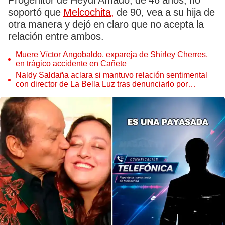
Progenitor de Heydi Amado, de 46 años, no
soportó que
Melcochita,
de 90, vea a su hija de
otra manera y dejó en claro que no acepta la
relación entre ambos.
Muere Víctor Angobaldo, expareja de Shirley Cherres,
en trágico accidente en Cañete
Naldy Saldaña aclara si mantuvo relación sentimental
con director de La Bella Luz tras denunciarlo por
tocamientos: “Me parece muy bajo”