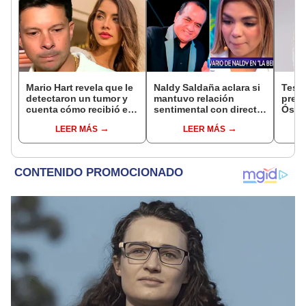
Mario Hart revela que le
Naldy Saldaña aclara si
Test
detectaron un tumor y
mantuvo relación
presu
cuenta cómo recibió el
sentimental con director
Óscar
diagnóstico: "Dolores
de La Bella Luz tras
dueño
LEER MÁS
LEER MÁS
muy fuertes..."
denunciarlo por
"Humi
tocamientos: “Me
parece muy bajo”