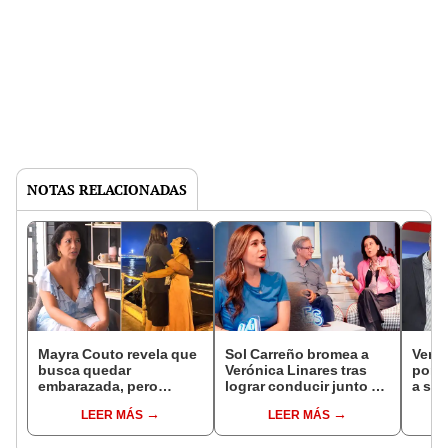
NOTAS RELACIONADAS
Mayra Couto revela que
Sol Carreño bromea a
Verón
busca quedar
Verónica Linares tras
por p
embarazada, pero
lograr conducir junto a
a sen
confiesa que enfrenta
Federico Salazar:
Feder
LEER MÁS
LEER MÁS
dificultades: "No creas
“Estabas serruchando”
gente
que es tan fácil"
espo