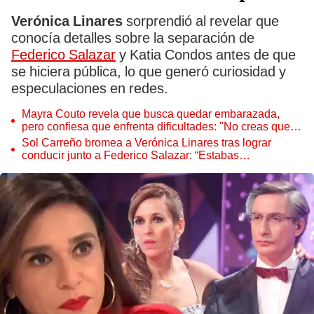
Verónica Linares
sorprendió al revelar que
conocía detalles sobre la separación de
Federico Salazar
y Katia Condos antes de que
se hiciera pública, lo que generó curiosidad y
especulaciones en redes.
Mayra Couto revela que busca quedar embarazada,
pero confiesa que enfrenta dificultades: "No creas que
es tan fácil"
Sol Carreño bromea a Verónica Linares tras lograr
conducir junto a Federico Salazar: “Estabas
serruchando”