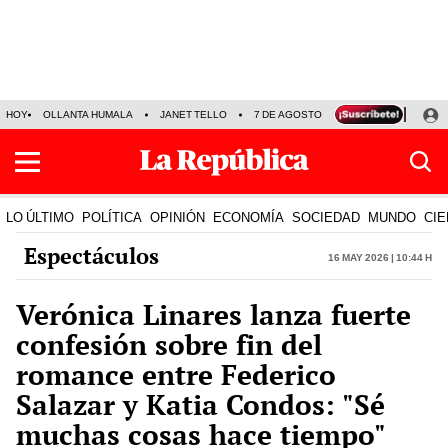
HOY
OLLANTA HUMALA
JANET TELLO
7 DE AGOSTO
TINKA RESULTADOS
LO ÚLTIMO
POLÍTICA
OPINIÓN
ECONOMÍA
SOCIEDAD
MUNDO
CIE
Espectáculos
16 May 2026 | 10:44 h
Verónica Linares lanza fuerte
confesión sobre fin del
romance entre Federico
Salazar y Katia Condos: "Sé
muchas cosas hace tiempo"