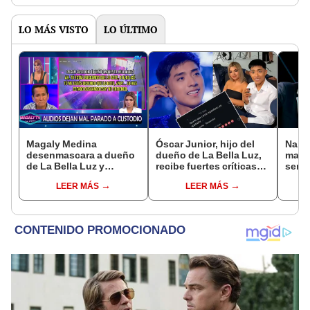
LO MÁS VISTO
LO ÚLTIMO
Magaly Medina
Óscar Junior, hijo del
Naldy
desenmascara a dueño
dueño de La Bella Luz,
mant
de La Bella Luz y
recibe fuertes críticas
senti
expone audio donde le
en redes por caso de
de La
LEER MÁS
LEER MÁS
reclama a Naldy Saldaña
Naldy Saldaña:
denun
por videos con César
“Apañador”
toca
Sánchez
pare