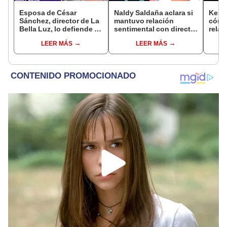
Esposa de César
Naldy Saldaña aclara si
Kenji
Sánchez, director de La
mantuvo relación
cómo 
Bella Luz, lo defiende y
sentimental con director
relac
asegura que él confesó
de La Bella Luz tras
Fujim
LEER MÁS
LEER MÁS
relación clandestina
denunciarlo por
ausen
con Naldy Saldaña:
tocamientos: “Me
event
"Hace dos años"
parece muy bajo”
Érika