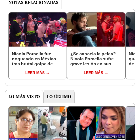
NOTAS RELACIONADAS
Nicola Porcella fue
¿Se cancela la pelea?
Nicol
noqueado en México
Nicola Porcella sufre
que c
tras brutal golpe de
grave lesión en sus
de di
Aldo de Nigris durante
costillas días antes de
Méxi
LEER MÁS
LEER MÁS
show en vivo del Ring
su enfrentamiento con
2 nu
Royal 2026
Aldo de Nigris
''Pag
LO MÁS VISTO
LO ÚLTIMO