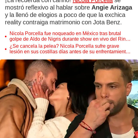
¡La recuerda con cariño!
Nicola Porcella
se
mostró reflexivo al hablar sobre
Angie Arizaga
y la llenó de elogios a poco de que la exchica
reality contraiga matrimonio con Jota Benz.
Nicola Porcella fue noqueado en México tras brutal
golpe de Aldo de Nigris durante show en vivo del Ring
Royal 2026
¿Se cancela la pelea? Nicola Porcella sufre grave
lesión en sus costillas días antes de su enfrentamiento
con Aldo de Nigris