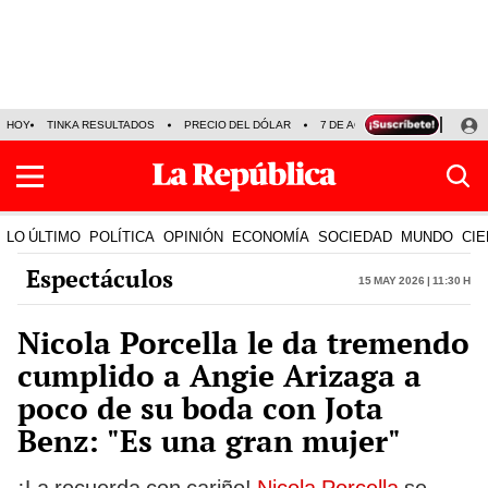
HOY
TINKA RESULTADOS
PRECIO DEL DÓLAR
7 DE AGOSTO
OLLANTA H
LO ÚLTIMO
POLÍTICA
OPINIÓN
ECONOMÍA
SOCIEDAD
MUNDO
CIE
Espectáculos
15 May 2026 | 11:30 h
Nicola Porcella le da tremendo
cumplido a Angie Arizaga a
poco de su boda con Jota
Benz: "Es una gran mujer"