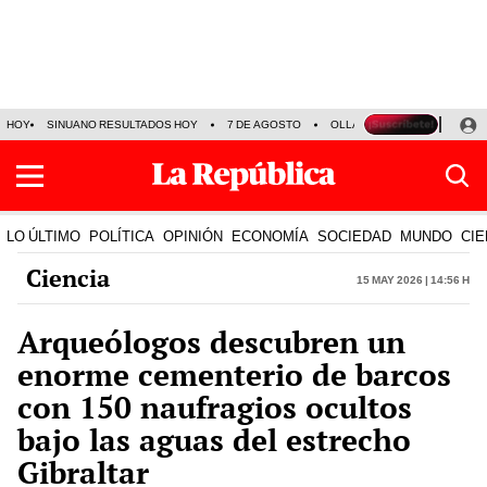
HOY
SINUANO RESULTADOS HOY
7 DE AGOSTO
OLLANTA HUMALA
PAPA
LO ÚLTIMO
POLÍTICA
OPINIÓN
ECONOMÍA
SOCIEDAD
MUNDO
CIE
Ciencia
15 May 2026 | 14:56 h
Arqueólogos descubren un
enorme cementerio de barcos
con 150 naufragios ocultos
bajo las aguas del estrecho
Gibraltar