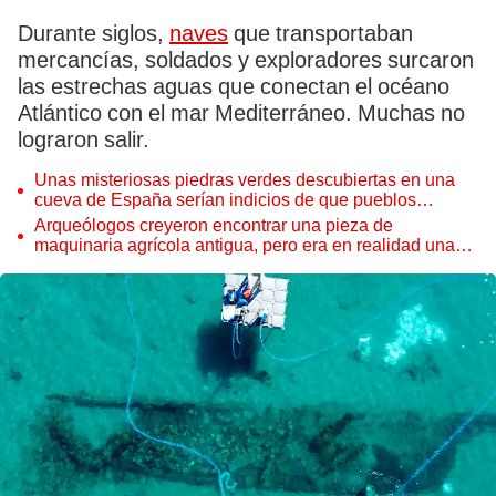
Durante siglos,
naves
que transportaban
mercancías, soldados y exploradores surcaron
las estrechas aguas que conectan el océano
Atlántico con el mar Mediterráneo. Muchas no
lograron salir.
Unas misteriosas piedras verdes descubiertas en una
cueva de España serían indicios de que pueblos
prehistóricos trabajaron el cobre durante 4.000 años
Arqueólogos creyeron encontrar una pieza de
maquinaria agrícola antigua, pero era en realidad una
llanta de carruaje de la Edad de Hierro