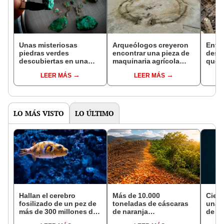
Unas misteriosas
Arqueólogos creyeron
Enter
piedras verdes
encontrar una pieza de
desd
descubiertas en una
maquinaria agrícola
querí
cueva de España serían
antigua, pero era en
edifi
LEER MÁS
LEER MÁS
indicios de que pueblos
realidad una llanta de
desc
prehistóricos trabajaron
carruaje de la Edad de
medie
el cobre durante 4.000
Hierro
prof
años
LO MÁS VISTO
LO ÚLTIMO
Hallan el cerebro
Más de 10.000
Cient
fosilizado de un pez de
toneladas de cáscaras
una f
más de 300 millones de
de naranja
de la
años: el descubrimiento
transformaron un
Tierr