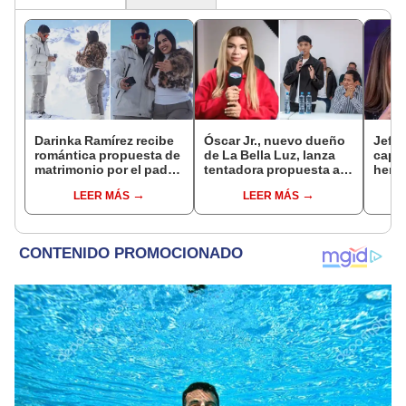
Darinka Ramírez recibe
Óscar Jr., nuevo dueño
Jeffe
romántica propuesta de
de La Bella Luz, lanza
capta
matrimonio por el padre
tentadora propuesta a
herm
de su hija: "Entre
Naldy Saldaña tras
Ramí
LEER MÁS
LEER MÁS
nervios, lágrimas y
denuncia por
Kanas
muchísima felicidad"
tocamientos: “Va a
tien
haber otro tipo de ley”