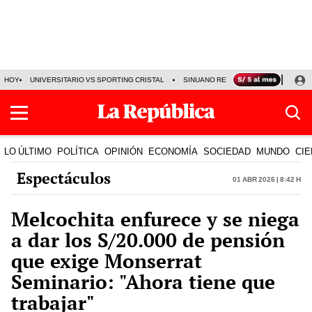
HOY
UNIVERSITARIO VS SPORTING CRISTAL
SINUANO RESULTADOS HOY
CA
LO ÚLTIMO
POLÍTICA
OPINIÓN
ECONOMÍA
SOCIEDAD
MUNDO
CIE
Espectáculos
01 Abr 2026 | 8:42 h
Melcochita enfurece y se niega
a dar los S/20.000 de pensión
que exige Monserrat
Seminario: "Ahora tiene que
trabajar"