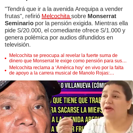
"Tendrá que ir a la avenida Arequipa a vender
frutas", refirió
Melcochita
sobre
Monserrat
Seminario
por la pensión exigida. Mientras ella
pide S/20.000, el comediante ofrece S/1.000 y
genera polémica por audios difundidos en
televisión.
Melcochita se preocupa al revelar la fuerte suma de
dinero que Monserrat le exige como pensión para sus
hijas
Melcochita reclama a ‘América hoy’ en vivo por la falta
de apoyo a la carrera musical de Manolo Rojas:
"Aunque se molesten, es la verdad"