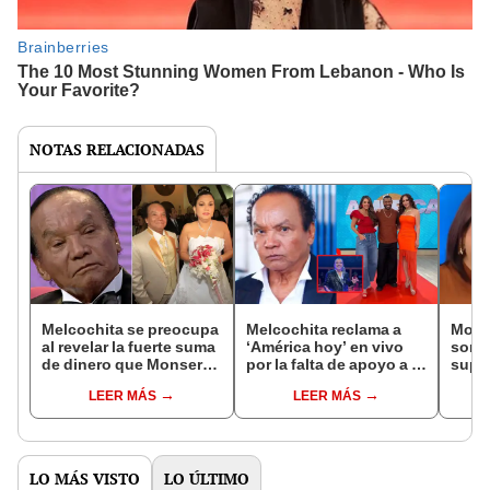
NOTAS RELACIONADAS
Melcochita se preocupa
Melcochita reclama a
Mons
al revelar la fuerte suma
‘América hoy’ en vivo
sorpr
de dinero que Monserrat
por la falta de apoyo a la
supu
le exige como pensión
carrera musical de
de Me
LEER MÁS
LEER MÁS
para sus hijas
Manolo Rojas: "Aunque
me d
se molesten, es la
verdad"
LO MÁS VISTO
LO ÚLTIMO