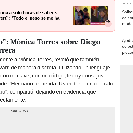
Solita
iona a solo horas de saber si
de ca
Perú': "Todo el peso se me ha
moda.
demue
o”: Mónica Torres sobre Diego
Ajedre
de es
rrera
piezas
consi
amente a Mónica Torres, reveló que también
arri de manera discreta, utilizando un lenguaje
 con mi clave, con mi código, le doy consejos
ende: ‘Hermano, entienda. Usted tiene un contrato
po”, compartió, dejando en evidencia que
rectamente.