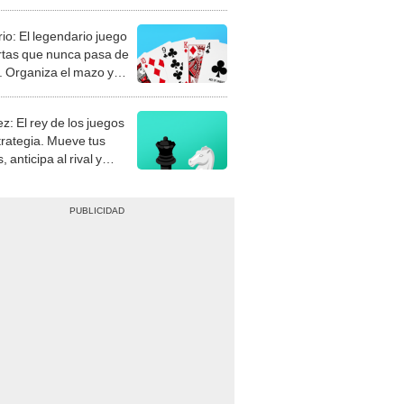
rio: El legendario juego
rtas que nunca pasa de
 Organiza el mazo y
stra tu habilidad.
z: El rey de los juegos
trategia. Mueve tus
, anticipa al rival y
gue el jaque mate.