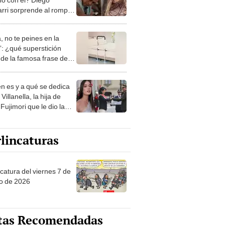
rri sorprende al romper
nto tras polémica con
ela Herrera
, no te peines en la
: ¿qué superstición
de la famosa frase de
nanitos Verdes?
n es y a qué se dedica
Villanella, la hija de
Fujimori que le dio la
 a nivel nacional?
lincaturas
catura del viernes 7 de
o de 2026
tas Recomendadas