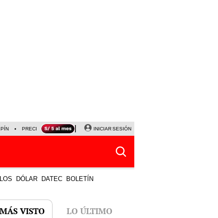
LPÍN
PRECIO DEL DÓLAR
CORTE DE LUZ
INICIAR SESIÓN
VIERNES 7 DE AGOSTO
ALBER
LOS
DÓLAR
DATEC
BOLETÍN
 MÁS VISTO
LO ÚLTIMO