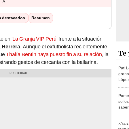
 IA
s destacados
Resumen
ite en
'La Granja VIP Perú'
frente a la situación
a Herrera
. Aunque el exfutbolista recientemente
Te 
que
Thalía Bentin haya puesto fin a su relación
, la
strando gestos de cercanía con la bailarina.
Pati L
grana
López
compe
famili
Pamel
se le
saber 
Granj
peso 
¿Ya s
rodill
termi