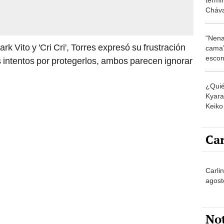
Cháva
en lla
Gabri
“Nena
 Vito y 'Cri Cri', Torres expresó su frustración
cama”
escon
 intentos por protegerlos, ambos parecen ignorar
los E
¿Quié
Kyara 
Keiko 
contra
Car
Carlin
agost
No