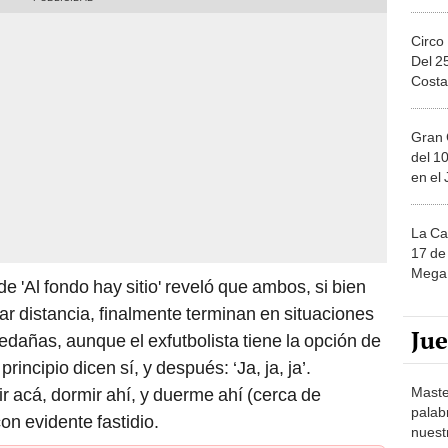
Circo
Del 2
Costa
Gran 
del 10
en el
La Ca
17 de 
Mega 
de 'Al fondo hay sitio' reveló que ambos, si bien
ar distancia, finalmente terminan en situaciones
Ju
dañas, aunque el exfutbolista tiene la opción de
rincipio dicen sí, y después: ‘Ja, ja, ja’.
Maste
ir acá, dormir ahí, y duerme ahí (cerca de
palab
on evidente fastidio.
nuest