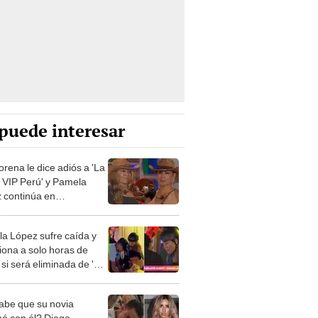
puede interesar
orena le dice adiós a 'La
 VIP Perú' y Pamela
 continúa en
tencia: "Agradecer a mi
a"
a López sufre caída y
siona a solo horas de
si será eliminada de 'La
a VIP Perú': "Todo el
se me ha ido a esta
abe que su novia
a"
nó con él? Diego