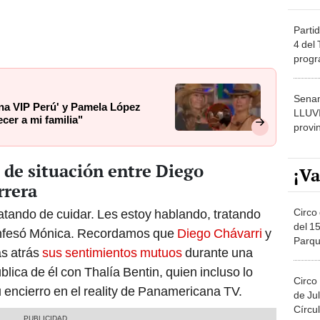
Partid
4 del
progr
dónde
Senam
rana VIP Perú' y Pamela López
LLUV
cer a mi familia"
provi
 de situación entre Diego
¡Va
rrera
Circo 
atando de cuidar. Les estoy hablando, tratando
del 15
, confesó Mónica. Recordamos que
Diego Chávarri
y
Parqu
s atrás
sus sentimientos mutuos
durante una
Migue
lica de él con Thalía Bentin, quien incluso lo
Circo
u encierro en el reality de Panamericana TV.
de Jul
Círcul