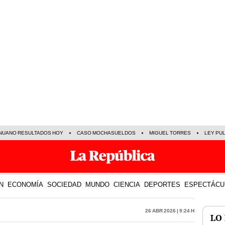
NUANO RESULTADOS HOY
CASO MOCHASUELDOS
MIGUEL TORRES
LEY PU
N
ECONOMÍA
SOCIEDAD
MUNDO
CIENCIA
DEPORTES
ESPECTÁCU
26 Abr 2026 | 9:24 h
LO