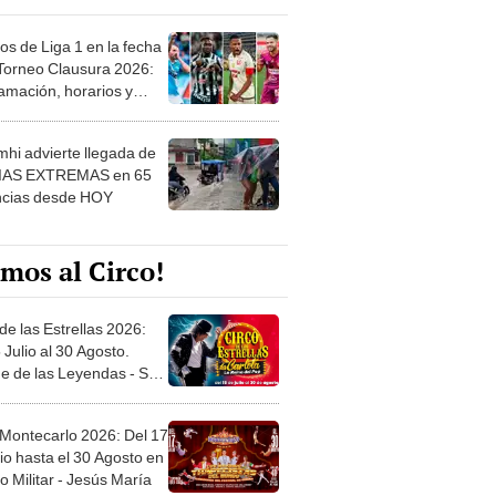
os de Liga 1 en la fecha
 Torneo Clausura 2026:
amación, horarios y
 ver
hi advierte llegada de
IAS EXTREMAS en 65
ncias desde HOY
mos al Circo!
de las Estrellas 2026:
 Julio al 30 Agosto.
e de las Leyendas - San
l
 Montecarlo 2026: Del 17
io hasta el 30 Agosto en
o Militar - Jesús María