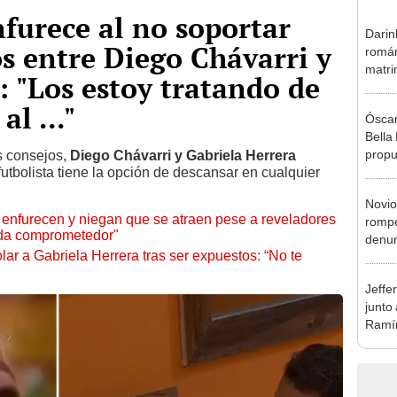
furece al no soportar
Darin
s entre Diego Chávarri y
román
matri
: "Los estoy tratando de
hija: 
y muc
al ..."
Óscar
Bella
propu
s consejos,
Diego Chávarri y Gabriela Herrera
tbolista tiene la opción de descansar en cualquier
tras 
tocam
Novio
tipo d
 enfurecen y niegan que se atraen pese a reveladores
rompe
ada comprometedor"
denun
ar a Gabriela Herrera tras ser expuestos: “No te
La Be
apoy
Jeffe
junto
Ramír
Kanas
sus…