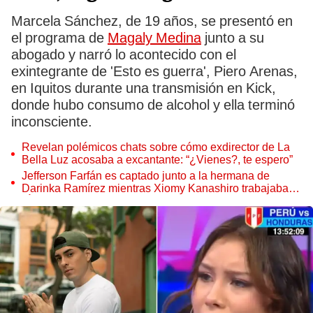
Marcela Sánchez, de 19 años, se presentó en
el programa de
Magaly Medina
junto a su
abogado y narró lo acontecido con el
exintegrante de 'Esto es guerra', Piero Arenas,
en Iquitos durante una transmisión en Kick,
donde hubo consumo de alcohol y ella terminó
inconsciente.
Revelan polémicos chats sobre cómo exdirector de La
Bella Luz acosaba a excantante: “¿Vienes?, te espero”
Jefferson Farfán es captado junto a la hermana de
Darinka Ramírez mientras Xiomy Kanashiro trabajaba:
“Él tiene sus…”