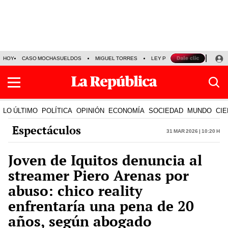
HOY
CASO MOCHASUELDOS
MIGUEL TORRES
LEY PULPÍN
PRECIO DEL
LO ÚLTIMO
POLÍTICA
OPINIÓN
ECONOMÍA
SOCIEDAD
MUNDO
CIE
Espectáculos
31 Mar 2026 | 10:20 h
Joven de Iquitos denuncia al
streamer Piero Arenas por
abuso: chico reality
enfrentaría una pena de 20
años, según abogado