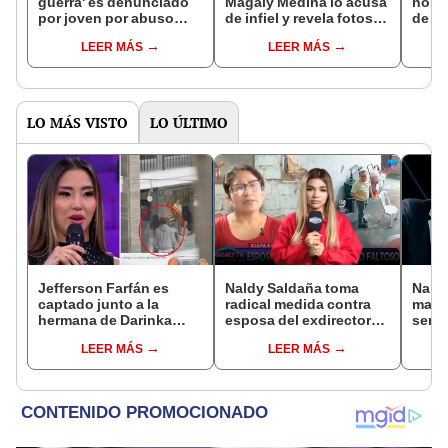
guerra' es denunciado
Magaly Medina lo acusa
nomb
por joven por abuso
de infiel y revela fotos
de s
sexual, revela 'Magaly
besándose con otra
Said 
LEER MÁS
LEER MÁS
TV, la firme'
mujer: “No te importó
que s
perder a tu familia”
ampa
LO MÁS VISTO
LO ÚLTIMO
Jefferson Farfán es
Naldy Saldaña toma
Naldy
captado junto a la
radical medida contra
mant
hermana de Darinka
esposa del exdirector
senti
Ramírez mientras Xiomy
de La Bella Luz tras
de La
LEER MÁS
LEER MÁS
Kanashiro trabajaba: “Él
acusarla de tener
denun
tiene sus…”
relación con él: “Es
toca
bastante grave”
pare