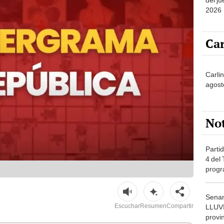
2026
Car
Carli
agost
No
Partid
4 del
progr
dónde
Senam
Escuchar
Resumen
Compartir
LLUV
provi