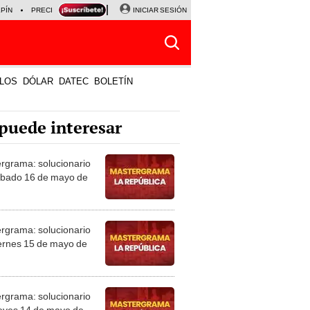
LPÍN
PRECIO DEL DÓLAR
CORTE DE LUZ
INICIAR SESIÓN
VIERNES 7 DE AGOSTO
ALBER
LOS
DÓLAR
DATEC
BOLETÍN
puede interesar
rgrama: solucionario
ábado 16 de mayo de
rgrama: solucionario
iernes 15 de mayo de
rgrama: solucionario
ueves 14 de mayo de