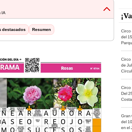
 IA
¡Va
s destacados
Resumen
Circo 
del 15
Parqu
Migue
Circo
de Jul
Círcul
Circo
Del 2
Costa
Gran 
del 10
en el