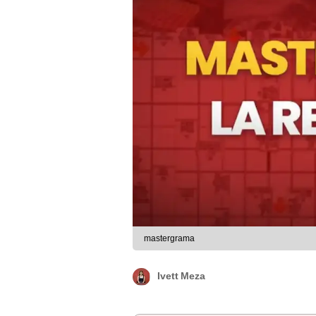
mastergrama
Ivett Meza