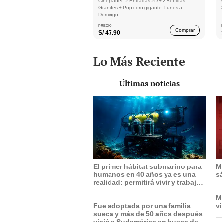
Cineplanet: 2 Entradas 2D + 2 Bebidas
Grandes + Pop corn gigante. Lunes a
Domingo
PRECIO
Comprar
S/
47.90
Lo Más Reciente
Últimas noticias
El primer hábitat submarino para
M
humanos en 40 años ya es una
s
realidad: permitirá vivir y trabajar
a 17 metros de profundidad
M
Fue adoptada por una familia
v
sueca y más de 50 años después
viajó a Sudamérica en busca de