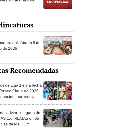
lincaturas
ncatura del sábado 8 de
o de 2026
tas Recomendadas
os de Liga 1 en la fecha
 Torneo Clausura 2026:
amación, horarios y
 ver
hi advierte llegada de
IAS EXTREMAS en 65
ncias desde HOY