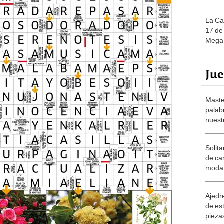
La Ca
17 de 
Mega 
Ju
Maste
palab
nuest
Solita
de ca
moda.
demue
Ajedre
de es
piezas