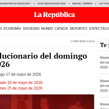
NUANO RESULTADOS HOY
CASO MOCHASUELDOS
MIGUEL TORRES
LEY PU
N
ECONOMÍA
SOCIEDAD
MUNDO
CIENCIA
DEPORTES
ESPECTÁCU
17 May 2026 | 3:11 h
Te 
lucionario del domingo
Maste
026
del s
2026
ingo 17 de mayo de 2026
Maste
bado 16 de mayo de 2026
del v
ernes 15 de mayo de 2026
2026
Maste
del j