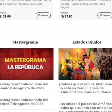
Gran Circo de Ucrania 2026: del 10 de Julio al
Circo de las Estrellas 2026: del 15 Julio al 30
31 de Agosto en el Jockey Club-Surco
Agosto. Parque de las Leyendas - San
Miguel
PRECIO
PRECIO
Comprar
Comprar
S/
32.00
S/
17.90
Mastergrama
Estados Unidos
astergrama: solucionario del
¿Sabías que el oro de Atahualp
ábado 8 de agosto de 2026
no está en Perú? El país de
Latinoamérica donde ocultan el
tesoro deseado por españoles
astergrama: solucionario del
iernes 7 de agosto de 2026
Los únicos 4 países de América
Latina que cuenta con una de l
mayores reservas de agua de la