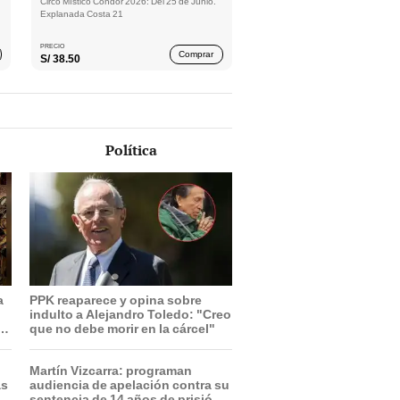
Circo Místico Condor 2026: Del 25 de Junio.
Explanada Costa 21
PRECIO
Comprar
S/
38.50
Política
a
PPK reaparece y opina sobre
indulto a Alejandro Toledo: "Creo
que no debe morir en la cárcel"
Martín Vizcarra: programan
as
audiencia de apelación contra su
sentencia de 14 años de prisión