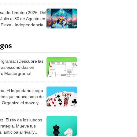
sa de Timoteo 2026: Del
Julio al 30 de Agosto en
Plaza - Independencia
egos
rgrama: ¡Descubre las
ras escondidas en
ro Mastergrama!
rio: El legendario juego
rtas que nunca pasa de
 Organiza el mazo y
stra tu habilidad.
z: El rey de los juegos
trategia. Mueve tus
, anticipa al rival y