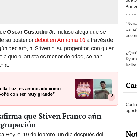
Armon
dejar 
todo 
“Nena
cama”
 de
Óscar Custodio Jr.
incluso alega que se
escon
de su posterior
debut en Armonía 10
a través de
los E
n declaró, ni Stiven ni su progenitor, con quien
¿Quié
o a que el artista es menor de edad, se han
Kyara 
cha.
Keiko 
contra
Car
Bella Luz, es anunciado como
“Soñé con ser muy grande”
Carli
agost
 afirma que Stiven Franco aún
agrupación
No
a Hoy' el 19 de febrero, un día después del