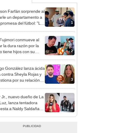
rson Farfán sorprende al
arle un departamento a
1
 promesa del fútbol: "Lo
de corazón"
 Fujimori conmueve al
r la dura razón por la
2
o tiene hijos con su
a Erika Muñóz: "El
o judicial"
go González lanza ácida
ca contra Sheyla Rojas y
3
estiona por su relación
u hijo: "Te has dedicado
car marido millonario"
 Jr., nuevo dueño de La
 Luz, lanza tentadora
4
esta a Naldy Saldaña
denuncia por
ientos: “Va a haber otro
e ley”