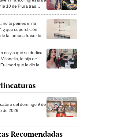
ía 10 de Piura tras
La Bella Luz: "Le doy
mi apoyo"
, no te peines en la
: ¿qué superstición
de la famosa frase de
nanitos Verdes?
n es y a qué se dedica
Villanella, la hija de
Fujimori que le dio la
 a nivel nacional?
lincaturas
ncatura del domingo 9 de
o de 2026
tas Recomendadas