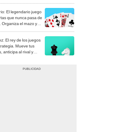
rio: El legendario juego
rtas que nunca pasa de
 Organiza el mazo y
stra tu habilidad.
z: El rey de los juegos
trategia. Mueve tus
, anticipa al rival y
gue el jaque mate.