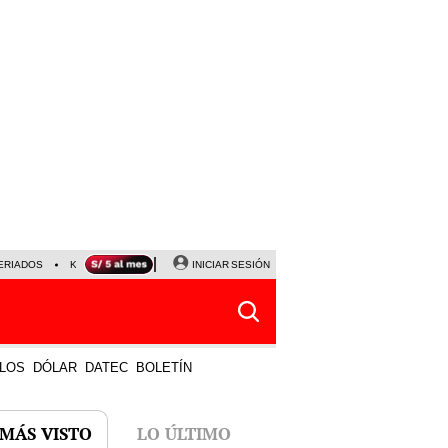
ERIADOS
KEIKO FUJIMORI
NALDY SALDAÑA
INICIAR SESIÓN
JAVIER MILEI
PARTIDOS DE
LOS
DÓLAR
DATEC
BOLETÍN
 MÁS VISTO
LO ÚLTIMO