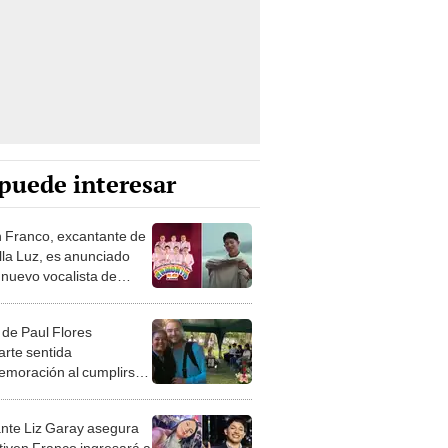
puede interesar
n Franco, excantante de
lla Luz, es anunciado
nuevo vocalista de
ía 10: “Soñé con ser
rande”
 de Paul Flores
rte sentida
moración al cumplirse
 del fallecimiento del
nte de Armonía 10: "Tu
nte Liz Garay asegura
cia duele"
tiven Franco ingresará a