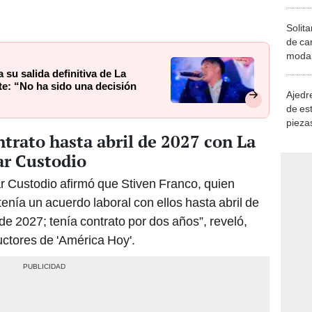
Solita
de ca
moda.
demue
su salida definitiva de La
te: “No ha sido una decisión
Ajedre
de es
piezas
ntrato hasta abril de 2027 con La
consi
ar Custodio
 Custodio afirmó que Stiven Franco, quien
enía un acuerdo laboral con ellos hasta abril de
 de 2027; tenía contrato por dos años”, reveló,
ctores de 'América Hoy'.