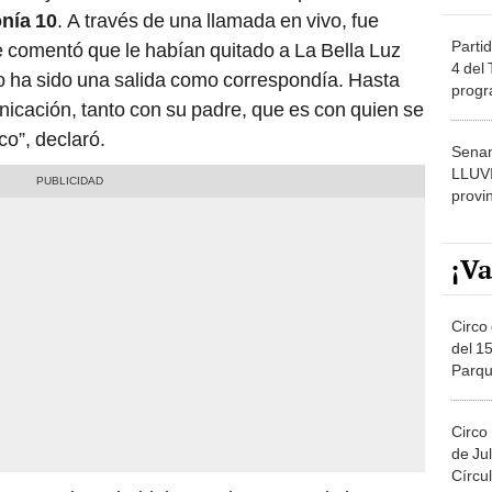
nía 10
. A través de una llamada en vivo, fue
Partid
 comentó que le habían quitado a La Bella Luz
4 del
o ha sido una salida como correspondía. Hasta
progr
cación, tanto con su padre, que es con quien se
dónde
co”, declaró.
Senam
LLUV
provi
¡Va
Circo 
del 15
Parqu
Migue
Circo
de Jul
Círcul