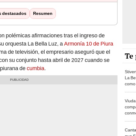
s destacados
Resumen
con polémicas afirmaciones tras el ingreso de
su orquesta La Bella Luz, a
Armonía 10 de Piura
a de televisión, el empresario aseguró que el
Te 
 con su conjunto hasta abril de 2027 cuando se
 piurana de
cumbia
.
Stive
La Be
como 
Armon
muy g
Viuda
compa
conme
un año
canta
Canta
ausen
que S