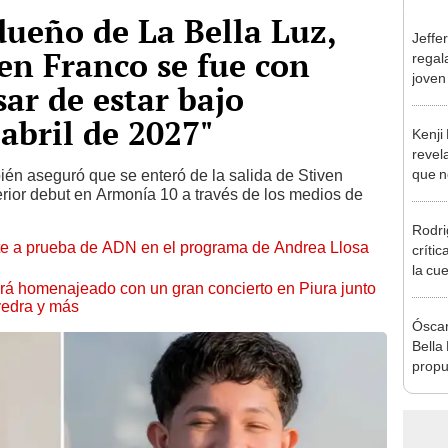
dueño de La Bella Luz,
Jeffe
en Franco se fue con
regal
joven
ar de estar bajo
hago 
abril de 2027"
Kenji
revela
que n
én aseguró que se enteró de la salida de Stiven
rior debut en Armonía 10 a través de los medios de
espos
proces
Rodri
e a prueba de ADN en el programa de Andrea Llosa
críti
la cu
será homenajeado con un gran concierto en Piura junto
con s
vedra y más
a bus
Óscar
Bella
propu
tras 
tocam
tipo d