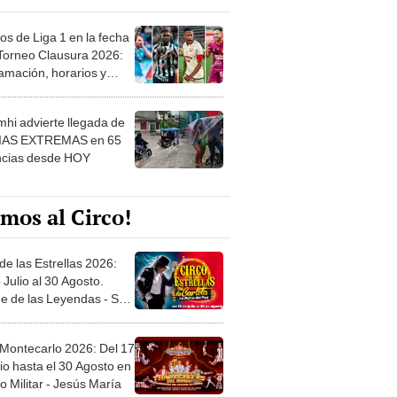
os de Liga 1 en la fecha
 Torneo Clausura 2026:
amación, horarios y
 ver
hi advierte llegada de
IAS EXTREMAS en 65
ncias desde HOY
mos al Circo!
de las Estrellas 2026:
 Julio al 30 Agosto.
e de las Leyendas - San
l
 Montecarlo 2026: Del 17
io hasta el 30 Agosto en
o Militar - Jesús María