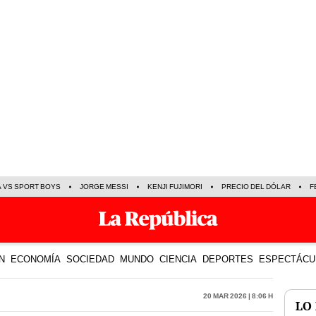
A VS SPORT BOYS
JORGE MESSI
KENJI FUJIMORI
PRECIO DEL DÓLAR
F
N
ECONOMÍA
SOCIEDAD
MUNDO
CIENCIA
DEPORTES
ESPECTÁCU
20 Mar 2026 | 8:06 h
LO