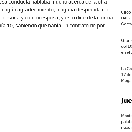
 esa conducta hablaba mucho acerca de la otra
o ningún agradecimiento, ninguna despedida con
Circo
ersona y con mi esposa, y esto dice de la forma
Del 2
Costa
a 10, sabiendo que había un contrato de por
Gran 
del 10
en el
La Ca
17 de 
Mega 
Ju
Maste
palab
nuest