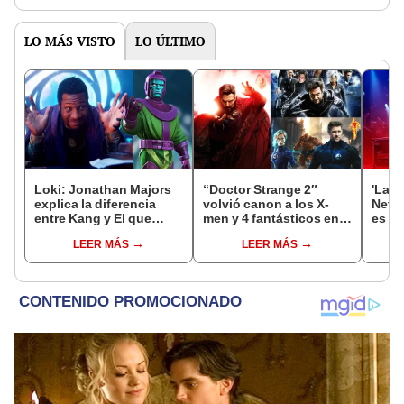
LO MÁS VISTO
LO ÚLTIMO
Loki: Jonathan Majors
“Doctor Strange 2″
'La m
explica la diferencia
volvió canon a los X-
Netfl
entre Kang y El que
men y 4 fantásticos en
es qu
permanece
el MCU
colo
LEER MÁS
LEER MÁS
prot
Vale