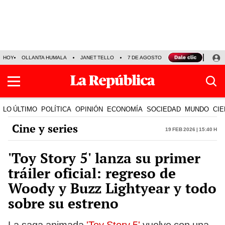
HOY
OLLANTA HUMALA
JANET TELLO
7 DE AGOSTO
TINKA RESULTADOS
LO ÚLTIMO
POLÍTICA
OPINIÓN
ECONOMÍA
SOCIEDAD
MUNDO
CIE
Cine y series
19 Feb 2026 | 15:40 h
'Toy Story 5' lanza su primer
tráiler oficial: regreso de
Woody y Buzz Lightyear y todo
sobre su estreno