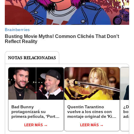
NOTAS RELACIONADAS
Bad Bunny
Quentin Tarantino
¿Dón
protagonizará su
vuelve a los cines con
borra
primera película, ‘Porto
montaje original de 'Kill
adapt
Rico’, junto a Viggo
Bill': más de 4 horas de
liter
LEER MÁS
LEER MÁS
Mortensen: será dirigida
película sin cortes ni
Elord
por ‘Residente’
censura