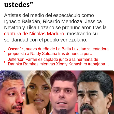
ustedes”
Artistas del medio del espectáculo como
Ignacio Baladán, Ricardo Mendoza, Jessica
Newton y Tilsa Lozano se pronunciaron tras la
captura de Nicolás Maduro
, mostrando su
solidaridad con el pueblo venezolano.
Óscar Jr., nuevo dueño de La Bella Luz, lanza tentadora
propuesta a Naldy Saldaña tras denuncia por
tocamientos
Jefferson Farfán es captado junto a la hermana de
Darinka Ramírez mientras Xiomy Kanashiro trabajaba:
“Él tiene sus…”