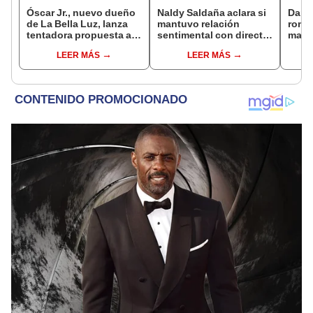
Óscar Jr., nuevo dueño
Naldy Saldaña aclara si
Darin
de La Bella Luz, lanza
mantuvo relación
romá
tentadora propuesta a
sentimental con director
matri
Naldy Saldaña tras
de La Bella Luz tras
de su
LEER MÁS
LEER MÁS
denuncia por
denunciarlo por
nervi
tocamientos: “Va a
tocamientos: “Me
muchí
haber otro tipo de ley”
parece muy bajo”