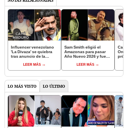
NOTAS RELACIONADAS
Influencer venezolano
Sam Smith eligió el
Carlo
'La Divaza' se quiebra
Amazonas para pasar
Orqu
tras anuncio de la
Año Nuevo 2026 y fue
próx
captura de Nicolás
grabado en las calles de
prese
LEER MÁS
LEER MÁS
Maduro: "He esperado
Cusco
ataqu
toda mi vida este
de la
momento"
duel
LO MÁS VISTO
LO ÚLTIMO