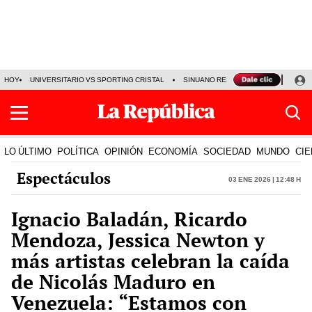
HOY
UNIVERSITARIO VS SPORTING CRISTAL
SINUANO RESULTADOS HOY
CA
LO ÚLTIMO
POLÍTICA
OPINIÓN
ECONOMÍA
SOCIEDAD
MUNDO
CIE
Espectáculos
03 Ene 2026 | 12:48 h
Ignacio Baladán, Ricardo
Mendoza, Jessica Newton y
más artistas celebran la caída
de Nicolás Maduro en
Venezuela: “Estamos con