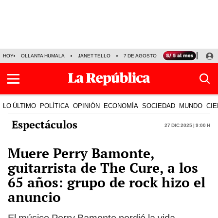
HOY
OLLANTA HUMALA
JANET TELLO
7 DE AGOSTO
TINKA RESULTADOS
LO ÚLTIMO
POLÍTICA
OPINIÓN
ECONOMÍA
SOCIEDAD
MUNDO
CIE
Espectáculos
27 Dic 2025 | 9:00 h
Muere Perry Bamonte,
guitarrista de The Cure, a los
65 años: grupo de rock hizo el
anuncio