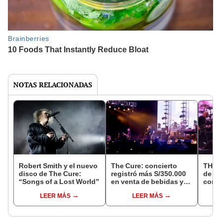
NOTAS RELACIONADAS
Robert Smith y el nuevo
The Cure: concierto
THE 
disco de The Cure:
registró más S/350.000
de ro
“Songs of a Lost World”
en venta de bebidas y
con 
alimentos
desp
LEER MÁS
LEER MÁS