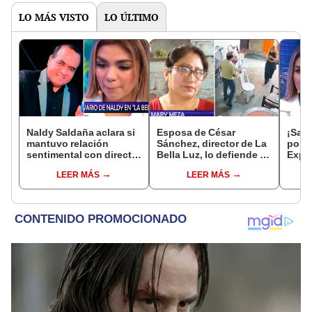
LO MÁS VISTO
LO ÚLTIMO
Naldy Saldaña aclara si
Esposa de César
¡Sale
mantuvo relación
Sánchez, director de La
polé
sentimental con director
Bella Luz, lo defiende y
Expon
de La Bella Luz tras
asegura que él confesó
Ósca
LEER MÁS
LEER MÁS
denunciarlo por
relación clandestina
de La
tocamientos: “Me
con Naldy Saldaña:
Salda
parece muy bajo”
"Hace dos años"
a dir