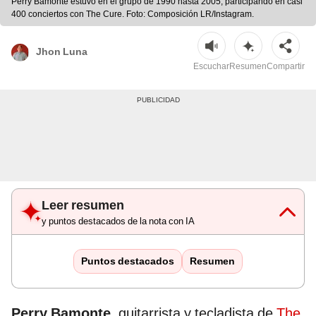
Perry Bamonte estuvo en el grupo de 1990 hasta 2005, participando en casi
400 conciertos con The Cure. Foto: Composición LR/Instagram.
Jhon Luna
Escuchar
Resumen
Compartir
Leer resumen
y puntos destacados de la nota con IA
Puntos destacados
Resumen
Perry Bamonte
, guitarrista y tecladista de
The