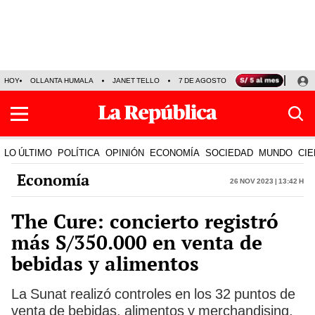
HOY
OLLANTA HUMALA
JANET TELLO
7 DE AGOSTO
TINKA RESULTADOS
LO ÚLTIMO
POLÍTICA
OPINIÓN
ECONOMÍA
SOCIEDAD
MUNDO
CIE
Economía
26 Nov 2023 | 13:42 h
The Cure: concierto registró
más S/350.000 en venta de
bebidas y alimentos
La Sunat realizó controles en los 32 puntos de
venta de bebidas, alimentos y merchandising,