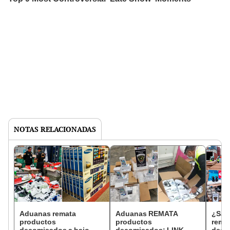
NOTAS RELACIONADAS
Aduanas remata
Aduanas REMATA
¿Sab
productos
productos
rema
decomisados a bajo
decomisados: LINK
deco