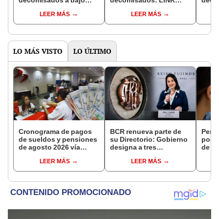
precio: GUÍA
para comprar desde
pued
LEER MÁS
LEER MÁS
COMPLETA para que
zapatillas hasta
ropa 
puedas participar en la
celulares a bajo costo
bara
subasta
LO MÁS VISTO
LO ÚLTIMO
Cronograma de pagos
BCR renueva parte de
Perso
de sueldos y pensiones
su Directorio: Gobierno
podr
de agosto 2026 vía
designa a tres
de ha
Banco de la Nación:
representantes del
compr
LEER MÁS
LEER MÁS
conoce las fechas de
Ejecutivo
nuev
depósito