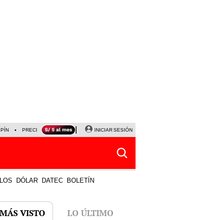
LPÍN
PRECIO DEL DÓLAR
CORTE DE LUZ
INICIAR SESIÓN
VIERNES 7 DE AGOSTO
ALBER
LOS
DÓLAR
DATEC
BOLETÍN
 MÁS VISTO
LO ÚLTIMO