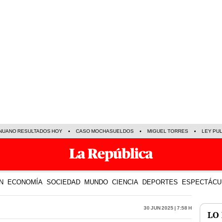
NUANO RESULTADOS HOY
CASO MOCHASUELDOS
MIGUEL TORRES
LEY PU
N
ECONOMÍA
SOCIEDAD
MUNDO
CIENCIA
DEPORTES
ESPECTÁCU
30 Jun 2025 | 7:58 h
LO