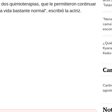
 dos quimioterapias, que le permitieron continuar
‘Tatán
 vida bastante normal”, escribió la actriz.
“Nena
cama”
escon
los E
¿Quié
Kyara 
Keiko 
contra
Car
Carli
agost
No