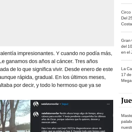
Circo
Del 2
Costa
Gran 
del 10
en el
valentía impresionantes. Y cuando no podía más,
. Le ganamos dos años al cáncer. Tres años
da de lo que significa vivir. Desde enero de este
La Ca
17 de 
 aunque rápida, gradual. En los últimos meses,
Mega 
altaba por decir, y todo lo hermoso que ya se
Ju
Maste
palab
nuest