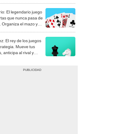
rio: El legendario juego
rtas que nunca pasa de
 Organiza el mazo y
stra tu habilidad.
z: El rey de los juegos
trategia. Mueve tus
, anticipa al rival y
gue el jaque mate.