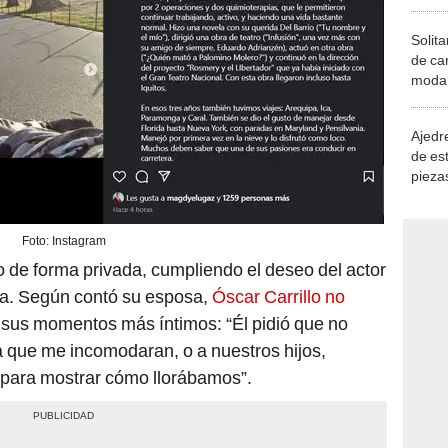
Solita
de ca
moda.
demue
Ajedre
de es
piezas
consi
Foto: Instagram
nio de forma privada, cumpliendo el deseo del actor
nsa. Según contó su esposa,
Óscar Carrillo no
sus momentos más íntimos: “Él pidió que no
a que me incomodaran, o a nuestros hijos,
 para mostrar cómo llorábamos”.