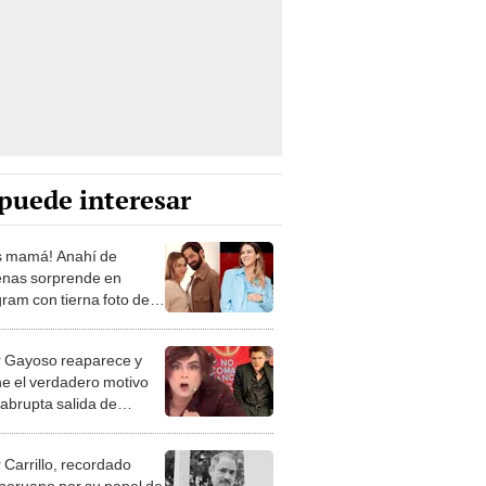
puede interesar
s mamá! Anahí de
nas sorprende en
gram con tierna foto de
o recién nacido tras
ea de emergencia
 Gayoso reaparece y
e el verdadero motivo
 abrupta salida de
ericana: "Nunca me
on a la cara"
 Carrillo, recordado
 peruano por su papel de