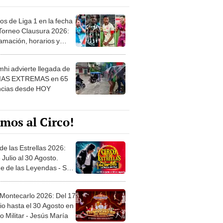
os de Liga 1 en la fecha
 Torneo Clausura 2026:
amación, horarios y
 ver
hi advierte llegada de
IAS EXTREMAS en 65
ncias desde HOY
mos al Circo!
de las Estrellas 2026:
 Julio al 30 Agosto.
e de las Leyendas - San
l
 Montecarlo 2026: Del 17
io hasta el 30 Agosto en
o Militar - Jesús María