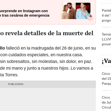
Partid
sorprende en Instagram con
do tras cesárea de emergencia
4 del
progr
dónde
o revela detalles de la muerte del
Senam
LLUV
provi
llo
falleció en la madrugada del 26 de junio, en su
 con cuidados especiales, en nuestra casa.
¡Va
in sobresaltos, sin molestias, sin dolor, en paz.
de mi mano y junto a nuestros hijos. Lo vamos a
Circo 
ia Torres.
del 15
Parqu
Migue
Circo
de Jul
Círcul