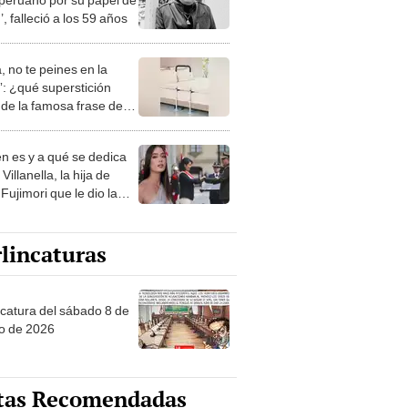
’, falleció a los 59 años
, no te peines en la
: ¿qué superstición
de la famosa frase de
nanitos Verdes?
n es y a qué se dedica
Villanella, la hija de
Fujimori que le dio la
 a nivel nacional?
lincaturas
ncatura del sábado 8 de
o de 2026
tas Recomendadas