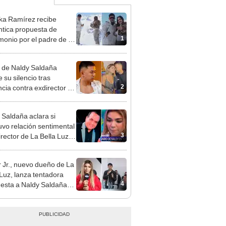
ka Ramírez recibe
tica propuesta de
1
monio por el padre de su
"Entre nervios, lágrimas
hísima felicidad"
 de Naldy Saldaña
 su silencio tras
2
cia contra exdirector de
lla Luz: "Tiene todo mi
o"
 Saldaña aclara si
vo relación sentimental
3
irector de La Bella Luz
denunciarlo por
ientos: “Me parece muy
 Jr., nuevo dueño de La
 Luz, lanza tentadora
4
esta a Naldy Saldaña
denuncia por
ientos: “Va a haber otro
e ley”