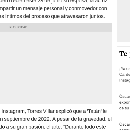
ero recién este 28 de junio su esposa, la actriz
ompartir un mensaje personal y conmovedor con
es íntimos del proceso que atravesaron juntos.
Te 
¡Ya e
Cárde
Insta
su hij
cesár
Óscar
expon
de su
Instagram, Torres Villar explicó que a 'Tatán' le
Panam
n septiembre de 2022. A pesar de la gravedad, el
hablar
Óscar
o a su gran pasión: el arte. “Durante todo este
actor