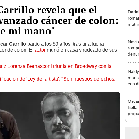
arrillo revela que el
Darin
vanzado cáncer de colon:
román
matri
de mi mano"
hija: 
y muc
Novio
car Carrillo
partió a los 59 años, tras una lucha
rompe
cer de colon. El
actor
murió en casa y rodeado de sus
denun
La Be
riz Lorenza Bernasconi triunfa en Broadway con la
apoy
Naldy
mantu
ficación de 'Ley del artista': "Son nuestros derechos,
con d
tras 
tocam
Óscar
bajo”
Bella
propu
tras 
tocam
tipo d