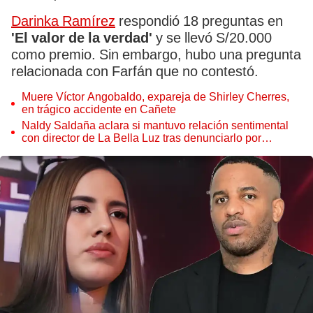
Darinka Ramírez
respondió 18 preguntas en
'El valor de la verdad'
y se llevó S/20.000
como premio. Sin embargo, hubo una pregunta
relacionada con Farfán que no contestó.
Muere Víctor Angobaldo, expareja de Shirley Cherres,
en trágico accidente en Cañete
Naldy Saldaña aclara si mantuvo relación sentimental
con director de La Bella Luz tras denunciarlo por
tocamientos: “Me parece muy bajo”