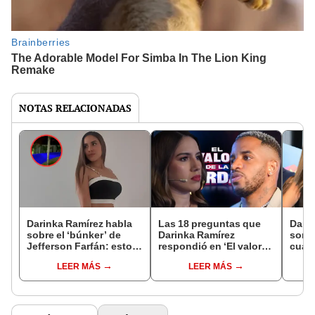
NOTAS RELACIONADAS
Darinka Ramírez habla
Las 18 preguntas que
Dari
sobre el ‘búnker’ de
Darinka Ramírez
sorpr
Jefferson Farfán: esto
respondió en ‘El valor
cuali
dijo del famoso lugar
de la verdad’ por las que
Farfá
LEER MÁS
LEER MÁS
dentro de su casa
ganó S/20.000
“No m
físic