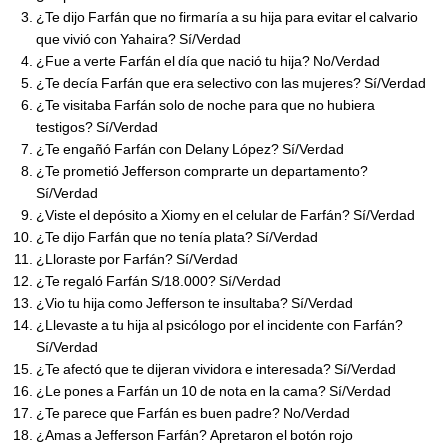
¿Te dijo Farfán que no firmaría a su hija para evitar el calvario
que vivió con Yahaira? Sí/Verdad
¿Fue a verte Farfán el día que nació tu hija? No/Verdad
¿Te decía Farfán que era selectivo con las mujeres? Sí/Verdad
¿Te visitaba Farfán solo de noche para que no hubiera
testigos? Sí/Verdad
¿Te engañó Farfán con Delany López? Sí/Verdad
¿Te prometió Jefferson comprarte un departamento?
Sí/Verdad
¿Viste el depósito a Xiomy en el celular de Farfán? Sí/Verdad
¿Te dijo Farfán que no tenía plata? Sí/Verdad
¿Lloraste por Farfán? Sí/Verdad
¿Te regaló Farfán S/18.000? Sí/Verdad
¿Vio tu hija como Jefferson te insultaba? Sí/Verdad
¿Llevaste a tu hija al psicólogo por el incidente con Farfán?
Sí/Verdad
¿Te afectó que te dijeran vividora e interesada? Sí/Verdad
¿Le pones a Farfán un 10 de nota en la cama? Sí/Verdad
¿Te parece que Farfán es buen padre? No/Verdad
¿Amas a Jefferson Farfán? Apretaron el botón rojo