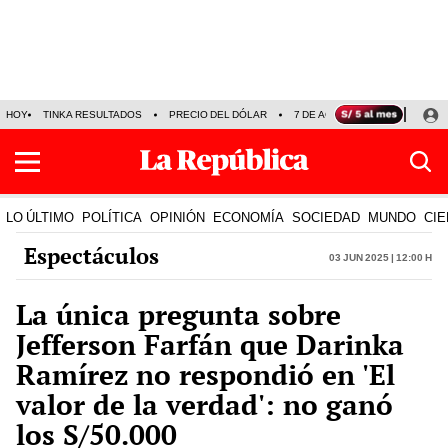
HOY
TINKA RESULTADOS
PRECIO DEL DÓLAR
7 DE AGOSTO
OLLANTA H
LO ÚLTIMO
POLÍTICA
OPINIÓN
ECONOMÍA
SOCIEDAD
MUNDO
CIE
Espectáculos
03 Jun 2025 | 12:00 h
La única pregunta sobre
Jefferson Farfán que Darinka
Ramírez no respondió en 'El
valor de la verdad': no ganó
los S/50.000