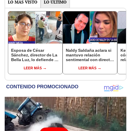
LO MÁS VISTO
LO ÚLTIMO
Esposa de César
Naldy Saldaña aclara si
Kenji
Sánchez, director de La
mantuvo relación
cómo 
Bella Luz, lo defiende y
sentimental con director
relac
asegura que él confesó
de La Bella Luz tras
Fujim
LEER MÁS
LEER MÁS
relación clandestina
denunciarlo por
ausen
con Naldy Saldaña:
tocamientos: “Me
event
"Hace dos años"
parece muy bajo”
Érika