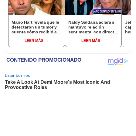
Mario Hart revela que le
Naldy Saldaña aclara si
Jeffe
detectaron un tumor y
mantuvo relación
capta
cuenta cómo recibió el
sentimental con director
herm
diagnóstico: "Dolores
de La Bella Luz tras
Ramí
LEER MÁS
LEER MÁS
muy fuertes..."
denunciarlo por
Kanas
tocamientos: “Me
tien
parece muy bajo”