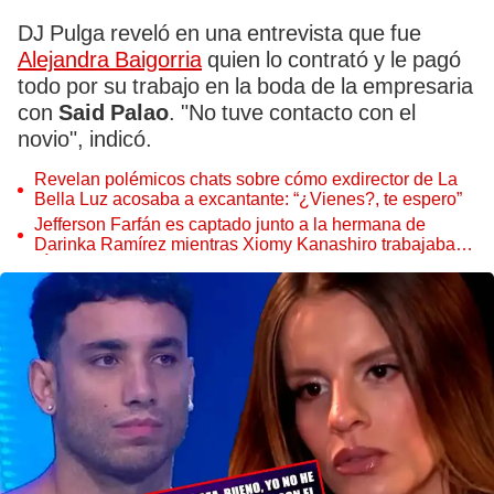
DJ Pulga reveló en una entrevista que fue
Alejandra Baigorria
quien lo contrató y le pagó
todo por su trabajo en la boda de la empresaria
con
Said Palao
. "No tuve contacto con el
novio", indicó.
Revelan polémicos chats sobre cómo exdirector de La
Bella Luz acosaba a excantante: “¿Vienes?, te espero”
Jefferson Farfán es captado junto a la hermana de
Darinka Ramírez mientras Xiomy Kanashiro trabajaba:
“Él tiene sus…”