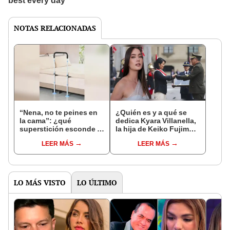
NOTAS RELACIONADAS
“Nena, no te peines en
¿Quién es y a qué se
la cama”: ¿qué
dedica Kyara Villanella,
superstición esconde la
la hija de Keiko Fujimori
famosa frase de los
que le dio la contra a
LEER MÁS
LEER MÁS
Enanitos Verdes?
nivel nacional?
LO MÁS VISTO
LO ÚLTIMO