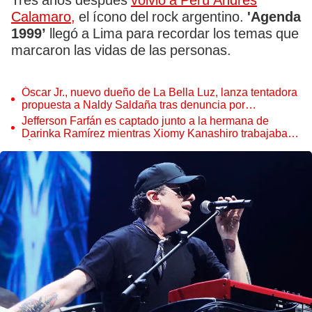
Tres años después
volvió a Perú Andrés
Calamaro,
el ícono del rock argentino.
'Agenda
1999’
llegó a Lima para recordar los temas que
marcaron las vidas de las personas.
Óscar Jr., nuevo dueño de La Bella Luz, lanza tentadora
propuesta a Naldy Saldaña tras denuncia por
tocamientos
Jefferson Farfán es captado junto a la hermana de
Darinka Ramírez mientras Xiomy Kanashiro trabajaba:
“Él tiene sus…”