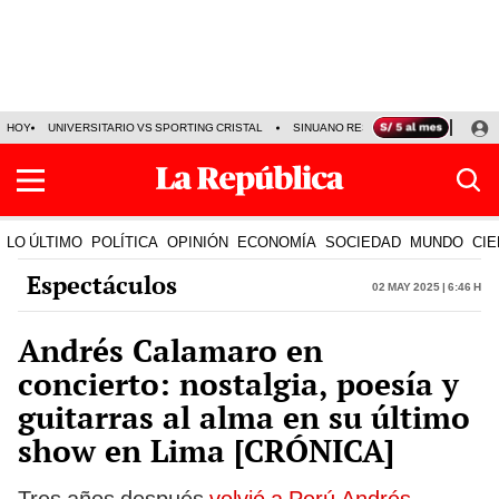
HOY
UNIVERSITARIO VS SPORTING CRISTAL
SINUANO RESULTADOS HOY
CA
LO ÚLTIMO
POLÍTICA
OPINIÓN
ECONOMÍA
SOCIEDAD
MUNDO
CIE
Espectáculos
02 May 2025 | 6:46 h
Andrés Calamaro en
concierto: nostalgia, poesía y
guitarras al alma en su último
show en Lima [CRÓNICA]