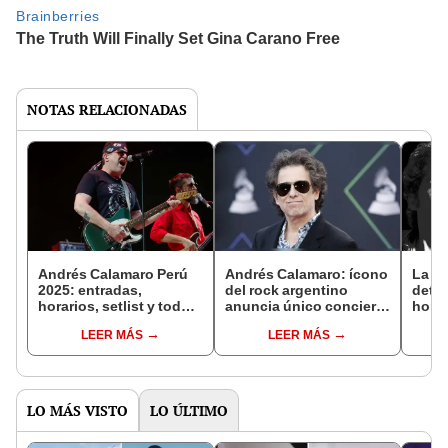
NOTAS RELACIONADAS
Andrés Calamaro Perú
Andrés Calamaro: ícono
La ve
2025: entradas,
del rock argentino
detrá
horarios, setlist y todo
anuncia único concierto
horas
lo que debes saber del
en Perú
Cala
LEER MÁS
LEER MÁS
regreso del cantante
argentino a Lima
LO MÁS VISTO
LO ÚLTIMO