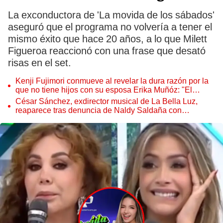
La exconductora de 'La movida de los sábados'
aseguró que el programa no volvería a tener el
mismo éxito que hace 20 años, a lo que Milett
Figueroa reaccionó con una frase que desató
risas en el set.
Kenji Fujimori conmueve al revelar la dura razón por la
que no tiene hijos con su esposa Erika Muñóz: "El
proceso judicial"
César Sánchez, exdirector musical de La Bella Luz,
reaparece tras denuncia de Naldy Saldaña con
polémico pedido