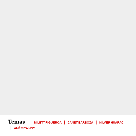
MILETT FIGUEROA
JANET BARBOZA
NILVER HUARAC
AMÉRICA HOY