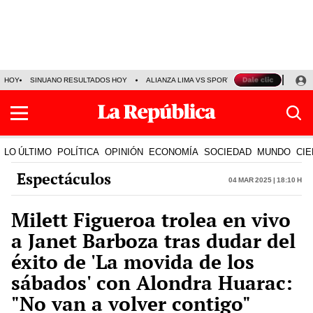
HOY
SINUANO RESULTADOS HOY
ALIANZA LIMA VS SPORT BOYS
JORGE MES
LO ÚLTIMO
POLÍTICA
OPINIÓN
ECONOMÍA
SOCIEDAD
MUNDO
CIE
Espectáculos
04 Mar 2025 | 18:10 h
Milett Figueroa trolea en vivo
a Janet Barboza tras dudar del
éxito de 'La movida de los
sábados' con Alondra Huarac:
"No van a volver contigo"