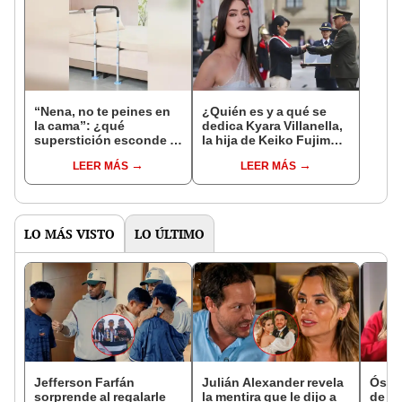
“Nena, no te peines en
¿Quién es y a qué se
la cama”: ¿qué
dedica Kyara Villanella,
superstición esconde la
la hija de Keiko Fujimori
famosa frase de los
que le dio la contra a
LEER MÁS
LEER MÁS
Enanitos Verdes?
nivel nacional?
LO MÁS VISTO
LO ÚLTIMO
Jefferson Farfán
Julián Alexander revela
Óscar
sorprende al regalarle
la mentira que le dijo a
de La