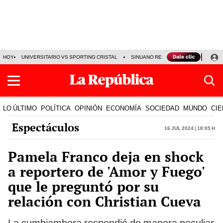
HOY
UNIVERSITARIO VS SPORTING CRISTAL
SINUANO RESULTADOS HOY
CA
LO ÚLTIMO
POLÍTICA
OPINIÓN
ECONOMÍA
SOCIEDAD
MUNDO
CIE
Espectáculos
16 Jul 2024 | 18:05 h
Pamela Franco deja en shock
a reportero de 'Amor y Fuego'
que le preguntó por su
relación con Christian Cueva