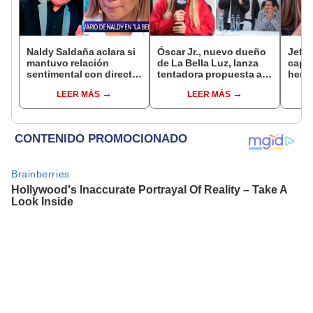
Naldy Saldaña aclara si
Óscar Jr., nuevo dueño
Jeffe
mantuvo relación
de La Bella Luz, lanza
capta
sentimental con director
tentadora propuesta a
herm
de La Bella Luz tras
Naldy Saldaña tras
Ramí
LEER MÁS
LEER MÁS
denunciarlo por
denuncia por
Kanas
tocamientos: “Me
tocamientos: “Va a
tien
parece muy bajo”
haber otro tipo de ley”