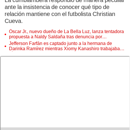
La cumbiambera respondió de manera peculiar
ante la insistencia de conocer qué tipo de
relación mantiene con el futbolista Christian
Cueva.
Óscar Jr., nuevo dueño de La Bella Luz, lanza tentadora
propuesta a Naldy Saldaña tras denuncia por
tocamientos
Jefferson Farfán es captado junto a la hermana de
Darinka Ramírez mientras Xiomy Kanashiro trabajaba:
“Él tiene sus…”