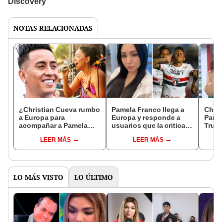
NOTAS RELACIONADAS
¿Christian Cueva rumbo
Pamela Franco llega a
Chris
a Europa para
Europa y responde a
Pamel
acompañar a Pamela
usuarios que la critican:
Truji
Franco en su gira?
“Los chismes me
Franc
LEER MÁS
LEER MÁS
'Amor y fuego' descubre
fascinan”
Euro
curioso detalle
Hoy’
LO MÁS VISTO
LO ÚLTIMO