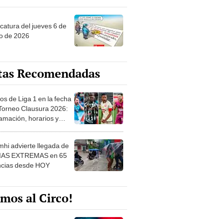
ncatura del jueves 6 de
o de 2026
tas Recomendadas
os de Liga 1 en la fecha
 Torneo Clausura 2026:
amación, horarios y
 ver
hi advierte llegada de
IAS EXTREMAS en 65
ncias desde HOY
mos al Circo!