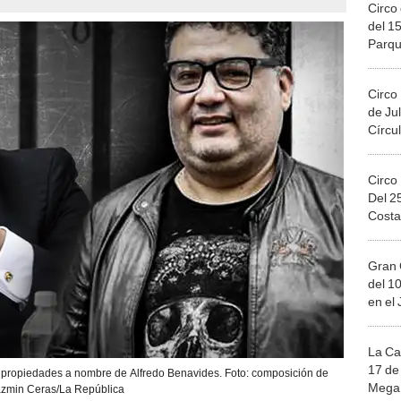
Circo 
del 15
Parqu
Migue
Circo
de Jul
Círcul
Circo
Del 2
Costa
Gran 
del 10
en el
La Ca
17 de 
 propiedades a nombre de Alfredo Benavides. Foto: composición de
Mega 
azmin Ceras/La República