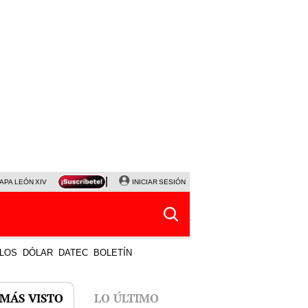
APA LEÓN XIV
NALDY SALDAÑA
INICIAR SESIÓN
LA BELLA LUZ
MAGALY MEDINA
HORÓS
LOS
DÓLAR
DATEC
BOLETÍN
 MÁS VISTO
LO ÚLTIMO