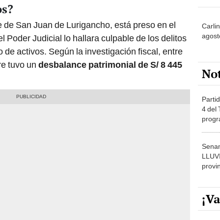
os?
e de San Juan de Lurigancho, está preso en el
Carli
agost
el Poder Judicial lo hallara culpable de los delitos
o de activos. Según la investigación fiscal, entre
re tuvo un
desbalance patrimonial de S/ 8 445
No
Partid
4 del
progr
dónde
Senam
LLUV
provi
¡Va