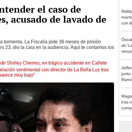
ntender el caso de
Naldy
s, acusado de lavado de
mantu
con d
tras 
tocam
Óscar
bajo”
la tormenta. La Fiscalía pide 36 meses de prisión
de 'La
es 23, dio la cara en la audiencia. Aquí te contamos los
renun
orque
de Shirley Cherres, en trágico accidente en Cañete
Sald
Jeffe
lación sentimental con director de La Bella Luz tras
junto
parece muy bajo”
Ramír
Kanas
sus…
Magal
tras c
compa
Copel
con p