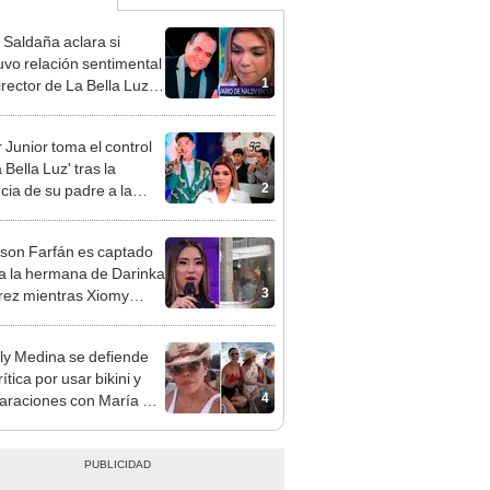
 Saldaña aclara si
vo relación sentimental
1
irector de La Bella Luz
denunciarlo por
ientos: “Me parece muy
 Junior toma el control
 Bella Luz' tras la
2
cia de su padre a la
sta por caso Naldy
aña
rson Farfán es captado
 a la hermana de Darinka
3
ez mientras Xiomy
hiro trabajaba: “Él tiene
”
y Medina se defiende
rítica por usar bikini y
4
raciones con María Pía
lo: ¿Debo ir a la playa
oncho?"