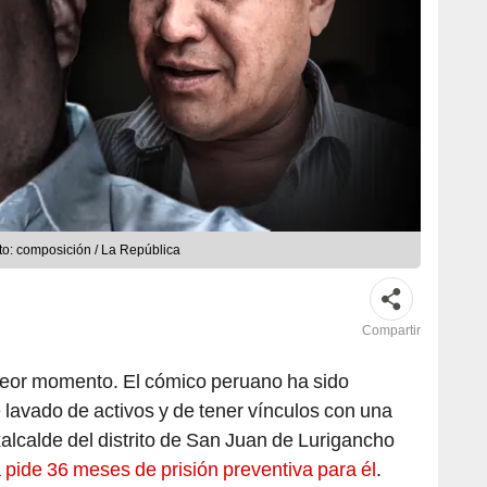
to: composición / La República
Compartir
peor momento. El cómico peruano ha sido
 lavado de activos y de tener vínculos con una
xalcalde del distrito de San Juan de Lurigancho
a pide 36 meses de prisión preventiva para él
.