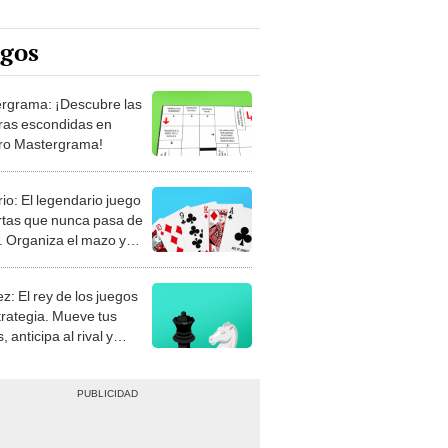
egos
rgrama: ¡Descubre las
ras escondidas en
ro Mastergrama!
rio: El legendario juego
rtas que nunca pasa de
 Organiza el mazo y
stra tu habilidad.
z: El rey de los juegos
trategia. Mueve tus
, anticipa al rival y
gue el jaque mate.