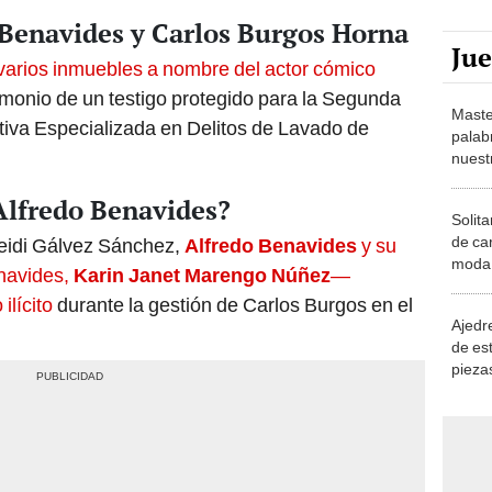
 Benavides y Carlos Burgos Horna
Ju
arios inmuebles a nombre del actor cómico
timonio de un testigo protegido para la Segunda
Maste
tiva Especializada en Delitos de Lavado de
palab
nuest
 Alfredo Benavides?
Solita
de ca
Leidi Gálvez Sánchez,
Alfredo Benavides
y su
moda.
navides,
Karin Janet Marengo Núñez
—
demue
ilícito
durante la gestión de Carlos Burgos en el
Ajedre
de es
piezas
consi