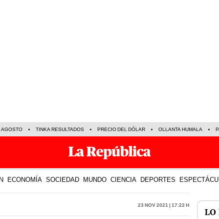
E AGOSTO
TINKA RESULTADOS
PRECIO DEL DÓLAR
OLLANTA HUMALA
P
N
ECONOMÍA
SOCIEDAD
MUNDO
CIENCIA
DEPORTES
ESPECTÁCU
23 Nov 2021 | 17:22 h
LO