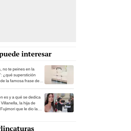
puede interesar
, no te peines en la
: ¿qué superstición
de la famosa frase de
nanitos Verdes?
n es y a qué se dedica
Villanella, la hija de
Fujimori que le dio la
 a nivel nacional?
lincaturas