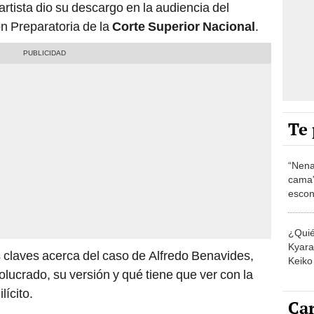
rtista dio su descargo en la audiencia del
n Preparatoria de la
Corte Superior Nacional
.
Te 
“Nena
cama”
escon
los E
¿Quié
Kyara 
 claves acerca del caso de Alfredo Benavides,
Keiko 
olucrado, su versión y qué tiene que ver con la
contra
ícito.
Car