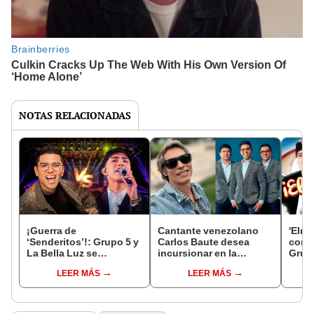
NOTAS RELACIONADAS
¡Guerra de
Cantante venezolano
'Elme
‘Senderitos’!: Grupo 5 y
Carlos Baute desea
conci
La Bella Luz se
incursionar en la
Grupo
enfrentarán en un
cumbia peruana y
inici
LEER MÁS
LEER MÁS
versus musical con sus
colaborar con Grupo 5:
sobre
mejores temas: fecha,
“Voy a hacerles bailar”
Mose
lugar y entradas