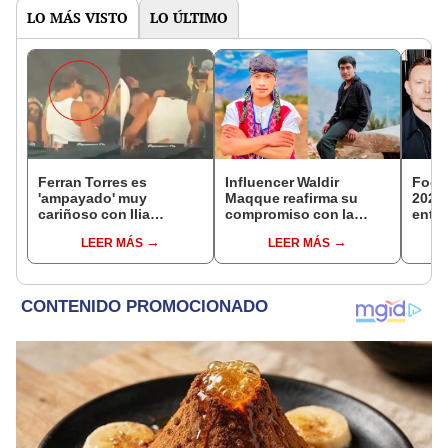
LO MÁS VISTO
LO ÚLTIMO
Ferran Torres es
Influencer Waldir
Foo F
'ampayado' muy
Maqque reafirma su
2027:
cariñoso con Ilia
compromiso con la
entra
Topuria, luchador de
gastronomía cusqueña
todo 
LEER MÁS
LEER MÁS
artes marciales, y
y sigue firme en las
conci
desata gran revuelo en
redes sociales
en el
redes sociales
Marc