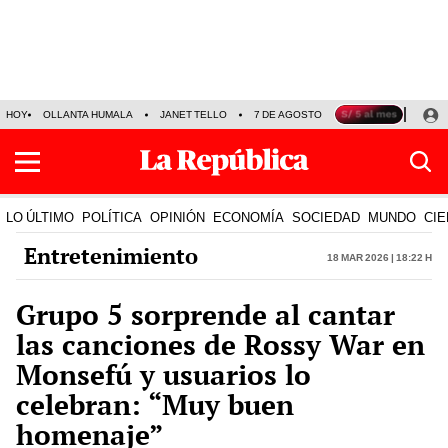
HOY
OLLANTA HUMALA
JANET TELLO
7 DE AGOSTO
TINKA RESULTADOS
LO ÚLTIMO
POLÍTICA
OPINIÓN
ECONOMÍA
SOCIEDAD
MUNDO
CIE
Entretenimiento
18 Mar 2026 | 18:22 h
Grupo 5 sorprende al cantar
las canciones de Rossy War en
Monsefú y usuarios lo
celebran: “Muy buen
homenaje”