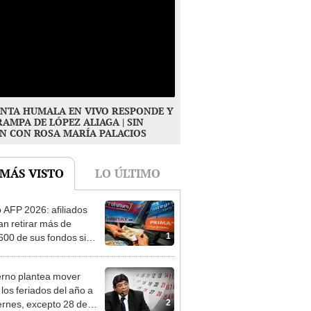
NTA HUMALA EN VIVO RESPONDE Y
RAMPA DE LÓPEZ ALIAGA | SIN
N CON ROSA MARÍA PALACIOS
 MÁS VISTO
LO ÚLTIMO
o AFP 2026: afiliados
an retirar más de
1
600 de sus fondos si
reso aprueba nuevo
cto de ley de 4 UIT
rno plantea mover
 los feriados del año a
2
iernes, excepto 28 de