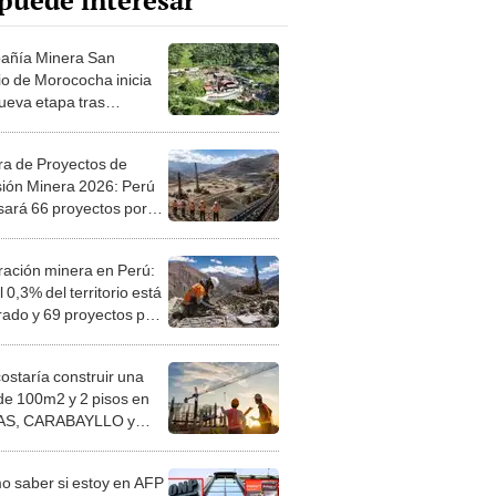
puede interesar
añía Minera San
io de Morococha inicia
ueva etapa tras
ación de su
ructuración
ra de Proyectos de
sión Minera 2026: Perú
sará 66 proyectos por
e US$64.075 millones
ración minera en Perú:
l 0,3% del territorio está
rado y 69 proyectos para
 suman más de US$757
nes
costaría construir una
de 100m2 y 2 pisos en
S, CARABAYLLO y
distritos de LIMA
TE
 saber si estoy en AFP