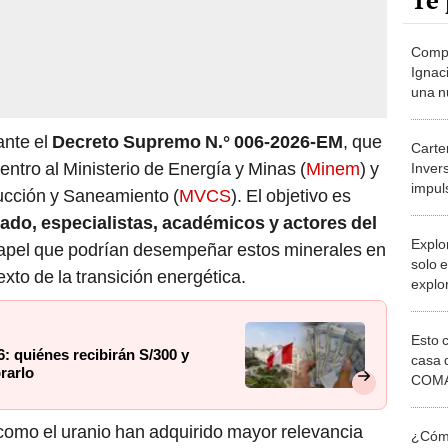
Te 
Comp
Ignac
una n
aprob
reest
ante el
Decreto Supremo N.° 006-2026-EM
, que
Carte
ntro al Ministerio de Energía y Minas (
Minem
) y
Inver
impul
rucción y Saneamiento (
MVCS
). El objetivo es
más d
tado, especialistas, académicos y actores del
Explo
 papel que podrían desempeñar estos minerales en
solo e
texto de la transición energética.
explo
2026
millo
Esto 
: quiénes recibirán S/300 y
casa 
rarlo
COMA
otros 
NOR
io como el uranio han adquirido mayor relevancia
¿Cómo