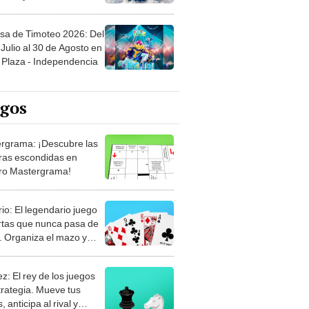
sa de Timoteo 2026: Del
Julio al 30 de Agosto en
Plaza - Independencia
egos
rgrama: ¡Descubre las
ras escondidas en
ro Mastergrama!
rio: El legendario juego
rtas que nunca pasa de
 Organiza el mazo y
stra tu habilidad.
z: El rey de los juegos
trategia. Mueve tus
, anticipa al rival y