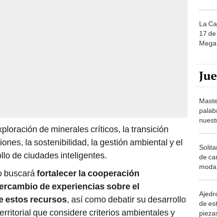
La Ca
17 de 
Mega 
Ju
Maste
palab
nuest
loración de minerales críticos, la transición
iones, la sostenibilidad, la gestión ambiental y el
Solita
llo de ciudades inteligentes.
de ca
moda.
ro buscará
fortalecer la cooperación
demue
tercambio de experiencias sobre el
Ajedre
e estos recursos
, así como debatir su desarrollo
de es
ritorial que considere criterios ambientales y
piezas