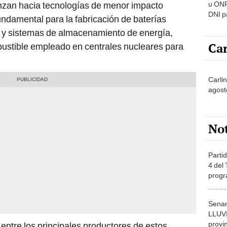
u ONP
anzan hacia tecnologías de menor impacto
DNI p
fundamental para la fabricación de baterías
pensi
os y sistemas de almacenamiento de energía,
Car
bustible empleado en centrales nucleares para
Carli
agost
No
Partid
4 del
progr
dónde
Senam
LLUV
provi
entre los principales productores de estos