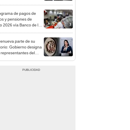
, Navidad y Año Nuevo
ograma de pagos de
os y pensiones de
3
o 2026 vía Banco de la
n: conoce las fechas de
ito
enueva parte de su
torio: Gobierno designa
4
s representantes del
tivo