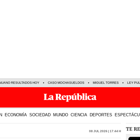
NUANO RESULTADOS HOY
CASO MOCHASUELDOS
MIGUEL TORRES
LEY PU
N
ECONOMÍA
SOCIEDAD
MUNDO
CIENCIA
DEPORTES
ESPECTÁCU
TE R
08 Jul 2026 | 17:44 h