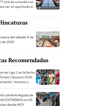
? Link de consulta con
ara ver en qué fondo de
ones estás
lincaturas
ncatura del sábado 8 de
o de 2026
tas Recomendadas
os de Liga 1 en la fecha
 Torneo Clausura 2026:
amación, horarios y
 ver
hi advierte llegada de
IAS EXTREMAS en 65
ncias desde HOY