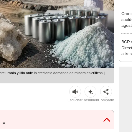
julio
Cron
sueld
agost
Nació
depós
BCR r
Direc
a tre
Ejecu
re uranio y litio ante la creciente demanda de minerales críticos. |
Escuchar
Resumen
Compartir
 IA