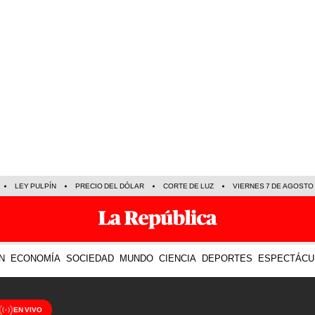
LEY PULPÍN
PRECIO DEL DÓLAR
CORTE DE LUZ
VIERNES 7 DE AGOSTO
N
ECONOMÍA
SOCIEDAD
MUNDO
CIENCIA
DEPORTES
ESPECTÁCU
EN VIVO