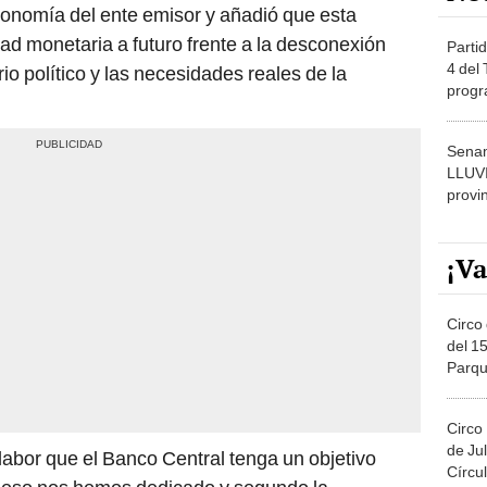
utonomía del ente emisor y añadió que esta
idad monetaria a futuro frente a la desconexión
Partid
4 del
rio político y las necesidades reales de la
progr
dónde
Senam
LLUV
provi
¡Va
Circo 
del 15
Parqu
Migue
Circo
de Jul
labor que el Banco Central tenga un objetivo
Círcul