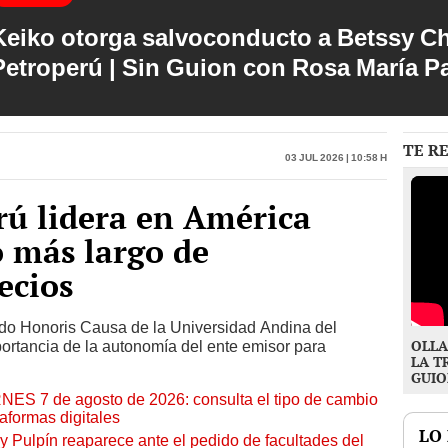
Keiko otorga salvoconducto a Betssy C
Petroperú | Sin Guion con Rosa María P
TE R
03 Jul 2026 | 10:58 h
erú lidera en América
o más largo de
ecios
ado Honoris Causa de la Universidad Andina del
OLLA
portancia de la autonomía del ente emisor para
LA T
GUIO
RNES 7 de agosto de 2026: consulta el tipo de cambio
aformas digitales
LO
y Pulpín reaparece ante el pedido de facultades del