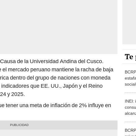
Te 
 Causa de la Universidad Andina del Cusco.
e el mercado peruano mantiene la racha de baja
BCRP 
érica dentro del grupo de naciones con moneda
estaf
socia
 indicadores que EE. UU., Japón y el Reino
ser v
024 y 2025.
INEI: 
e tener una meta de inflación de 2% influye en
consu
alcan
los p
año
BCRP: