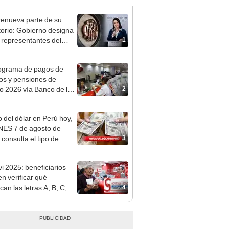
enueva parte de su
torio: Gobierno designa
1
s representantes del
tivo
ograma de pagos de
os y pensiones de
2
o 2026 vía Banco de la
n: conoce las fechas de
ito
o del dólar en Perú hoy,
ES 7 de agosto de
3
 consulta el tipo de
o en bancos, casas de
o y plataformas
i 2025: beneficiarios
les
n verificar qué
4
ican las letras A, B, C, D
 la página de la
taría Técnica