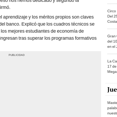
, a eso nos hemos dedicado y segundo la
irmó.
Circo
el aprendizaje y los méritos propios son claves
Del 2
Costa
del banco. Explicó que los cuadros técnicos se
 los mejores estudiantes de economía de
Gran 
ingresan tras superar los programas formativos
del 10
en el
La Ca
17 de 
Mega 
Ju
Maste
palab
nuest