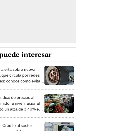
puede interesar
alerta sobre nueva
a que circula por redes
les: conoce como evitar
íctima de delincuentes
índice de precios al
midor a nivel nacional
zó un alza de 3,40% en
rimeros seis meses del
 Crédito al sector