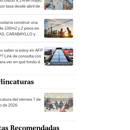
do creció 9,1% en mayo,
yor tasa desde abril de
costaría construir una
de 100m2 y 2 pisos en
S, CARABAYLLO y
distritos de LIMA
TE
 saber si estoy en AFP
? Link de consulta con
ara ver en qué fondo de
ones estás
lincaturas
catura del viernes 7 de
o de 2026
tas Recomendadas