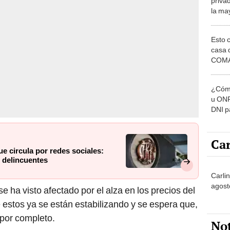
priva
la ma
2021
Esto 
casa 
COMA
otros 
NOR
¿Cómo
u ONP
DNI p
pensi
Car
e circula por redes sociales:
 delincuentes
Carlin
agost
se ha visto afectado por el alza en los precios del
estos ya se están estabilizando y se espera que,
 por completo.
No