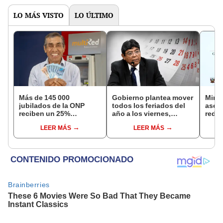
LO MÁS VISTO
LO ÚLTIMO
Más de 145 000
Gobierno plantea mover
Mini
jubilados de la ONP
todos los feriados del
aseg
reciben un 25%
año a los viernes,
reduc
adicional en su pensión
excepto 28 de julio,
suel
LEER MÁS
LEER MÁS
en agosto
Navidad y Año Nuevo
aume
etap