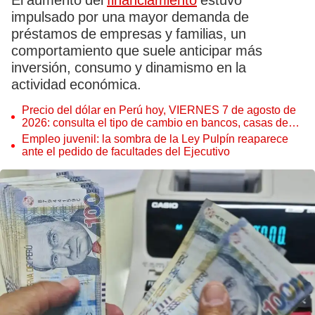
El aumento del
financiamiento
estuvo
impulsado por una mayor demanda de
préstamos de empresas y familias, un
comportamiento que suele anticipar más
inversión, consumo y dinamismo en la
actividad económica.
Precio del dólar en Perú hoy, VIERNES 7 de agosto de
2026: consulta el tipo de cambio en bancos, casas de
cambio y plataformas digitales
Empleo juvenil: la sombra de la Ley Pulpín reaparece
ante el pedido de facultades del Ejecutivo