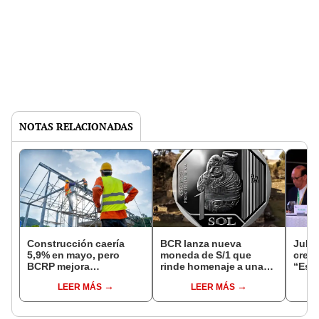
NOTAS RELACIONADAS
Construcción caería
BCR lanza nueva
Julio
5,9% en mayo, pero
moneda de S/1 que
creci
BCRP mejora
rinde homenaje a una
“Es p
proyección de
histórica cultura
preci
LEER MÁS
LEER MÁS
crecimiento para 2026
ancestral: así luce
y el 