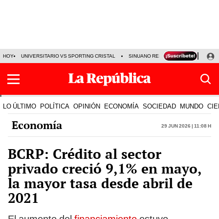
HOY
UNIVERSITARIO VS SPORTING CRISTAL
SINUANO RESULTADOS HOY
CA
LO ÚLTIMO
POLÍTICA
OPINIÓN
ECONOMÍA
SOCIEDAD
MUNDO
CIE
Economía
29 Jun 2026 | 11:08 h
BCRP: Crédito al sector
privado creció 9,1% en mayo,
la mayor tasa desde abril de
2021