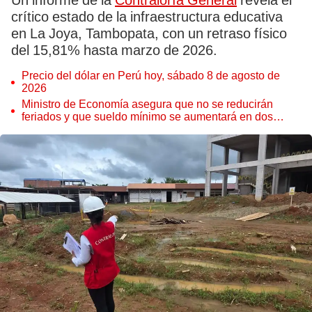
Un informe de la
Contraloría General
revela el
crítico estado de la infraestructura educativa
en La Joya, Tambopata, con un retraso físico
del 15,81% hasta marzo de 2026.
Precio del dólar en Perú hoy, sábado 8 de agosto de
2026
Ministro de Economía asegura que no se reducirán
feriados y que sueldo mínimo se aumentará en dos
etapas