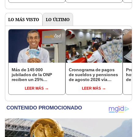
LO MÁS VISTO
LO ÚLTIMO
Más de 145 000
Cronograma de pagos
Preci
jubilados de la ONP
de sueldos y pensiones
hoy, 
reciben un 25%
de agosto 2026 vía
de 20
adicional en su pensión
Banco de la Nación:
de c
LEER MÁS
LEER MÁS
en agosto
conoce las fechas de
casa
depósito
plata