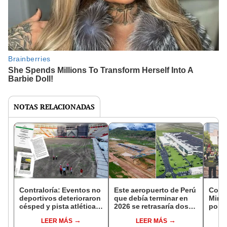
NOTAS RELACIONADAS
Contraloría: Eventos no
Este aeropuerto de Perú
Contr
deportivos deterioraron
que debía terminar en
Minin
césped y pista atlética
2026 se retrasaría dos
por l
del Estadio Nacional
años y costaría más,
antib
LEER MÁS
LEER MÁS
alerta Contraloría