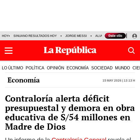
HOY
SINUANO RESULTADOS HOY
JORGE MESSI
ALIANZA LIMA VS SPORT BO
LO ÚLTIMO
POLÍTICA
OPINIÓN
ECONOMÍA
SOCIEDAD
MUNDO
CIE
Economía
15 May 2026 | 13:13 h
Contraloría alerta déficit
presupuestal y demora en obra
educativa de S/54 millones en
Madre de Dios