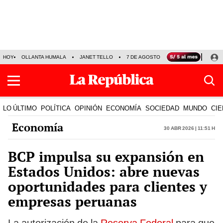
HOY
OLLANTA HUMALA
JANET TELLO
7 DE AGOSTO
TINKA RESULTADOS
LO ÚLTIMO
POLÍTICA
OPINIÓN
ECONOMÍA
SOCIEDAD
MUNDO
CIE
Economía
30 Abr 2026 | 11:51 h
BCP impulsa su expansión en
Estados Unidos: abre nuevas
oportunidades para clientes y
empresas peruanas