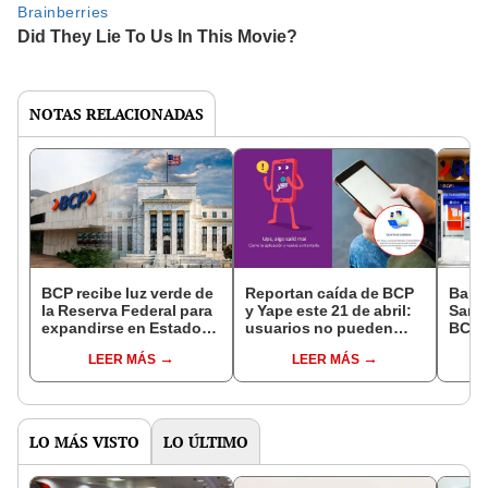
NOTAS RELACIONADAS
BCP recibe luz verde de
Reportan caída de BCP
Banc
la Reserva Federal para
y Yape este 21 de abril:
Santa
expandirse en Estados
usuarios no pueden
BCP, 
Unidos con una
acceder a las apps ni
días 
LEER MÁS
LEER MÁS
sucursal bancaria en
realizar transferencias
Perú
Miami
LO MÁS VISTO
LO ÚLTIMO