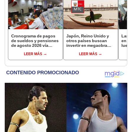
Cronograma de pagos
Japón, Reino Unido y
Las 
de sueldos y pensiones
otros países buscan
en Pe
de agosto 2026 vía
invertir en megaobra
luego
Banco de la Nación:
para mejorar borde
años
LEER MÁS
LEER MÁS
conoce las fechas de
costero de balneario en
Civil
depósito
Trujillo
el hi