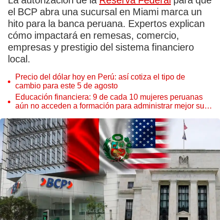
La autorización de la
Reserva Federal
para que
el BCP abra una sucursal en Miami marca un
hito para la banca peruana. Expertos explican
cómo impactará en remesas, comercio,
empresas y prestigio del sistema financiero
local.
Precio del dólar hoy en Perú: así cotiza el tipo de
cambio para este 5 de agosto
Educación financiera: 9 de cada 10 mujeres peruanas
aún no acceden a formación para administrar mejor su
dinero