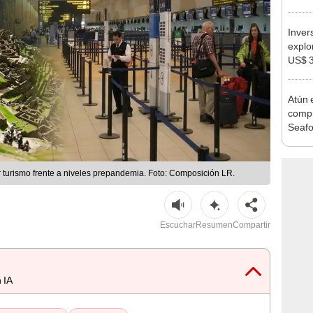
agost
Inver
explo
US$ 3
duran
Atún 
comp
Seaf
 turismo frente a niveles prepandemia. Foto: Composición LR.
Escuchar
Resumen
Compartir
 IA