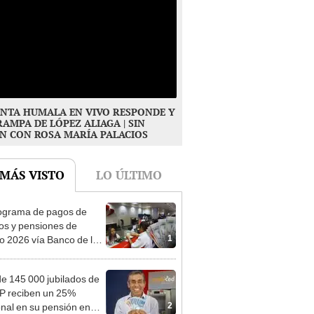
NTA HUMALA EN VIVO RESPONDE Y
RAMPA DE LÓPEZ ALIAGA | SIN
N CON ROSA MARÍA PALACIOS
 MÁS VISTO
LO ÚLTIMO
ograma de pagos de
os y pensiones de
1
o 2026 vía Banco de la
n: conoce las fechas de
ito
e 145 000 jubilados de
P reciben un 25%
2
onal en su pensión en