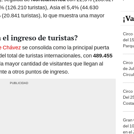
% (126.210 turistas), Asia el 5,4% (44.630
% (20.841 turistas), lo que muestra una mayor
¡Va
Circo 
el ingreso de turistas?
del 15
Parqu
ge Chávez
se consolida como la principal puerta
Migue
el total de turistas internacionales, con
489.455
Circo
la mayor cantidad de visitantes que llegan al
de Jul
nte a otros puntos de ingreso.
Círcul
Circo
Del 2
Costa
Gran 
del 10
en el