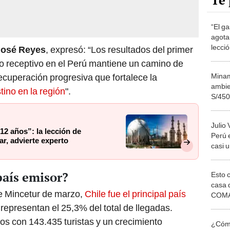
Te 
“El g
agota
lecci
José Reyes
, expresó: “Los resultados del primer
no pu
mo receptivo en el Perú mantiene un camino de
exper
Minam
ecuperación progresiva que fortalece la
ambie
tino en la región
".
S/450
regio
Julio 
12 años”: la lección de
Perú 
r, advierte experto
casi 
situac
ingres
país emisor?
Esto 
casa 
e Mincetur
de marzo,
Chile fue el principal país
COMA
otros 
 representan el 25,3% del total de llegadas.
NOR
 con 143.435 turistas y un crecimiento
¿Cómo