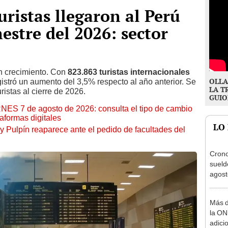
uristas llegaron al Perú
estre del 2026: sector
n crecimiento. Con
823.863 turistas internacionales
OLLA
gistró un aumento del 3,5% respecto al año anterior. Se
LA T
ristas al cierre de 2026.
GUIO
RNES 7 de agosto de 2026: consulta el tipo de cambio
aformas digitales
LO
y Pulpín reaparece ante el pedido de facultades del
Cron
sueld
agost
Nació
depós
Más d
la ON
adici