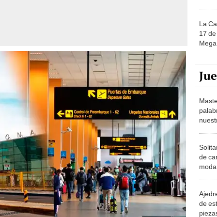
La Ca
17 de 
Mega 
Ju
Maste
palab
nuest
Solita
de ca
moda.
demue
Ajedre
de es
piezas