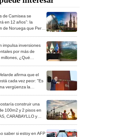
puede interesar
as de Camisea se
rá en 12 años”: la
ón de Noruega que Perú
ede ignorar, advierte
to
 impulsa inversiones
ntales por más de
 millones, ¿Qué
nes se beneficiarán?
Velarde afirma que el
está cada vez peor: "Es
una vergüenza la
ión de carencia por el
o per cápita"
costaría construir una
de 100m2 y 2 pisos en
S, CARABAYLLO y
distritos de LIMA
TE
 saber si estoy en AFP