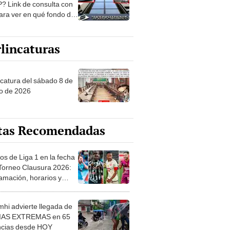
? Link de consulta con
ara ver en qué fondo de
ones estás
lincaturas
ncatura del sábado 8 de
o de 2026
tas Recomendadas
os de Liga 1 en la fecha
 Torneo Clausura 2026:
amación, horarios y
 ver
hi advierte llegada de
IAS EXTREMAS en 65
ncias desde HOY