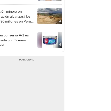
o
sión minera en
ración alcanzará los
3
90 millones en Perú
te 2021
en conserva A-1 es
rada por Oceano
4
ood