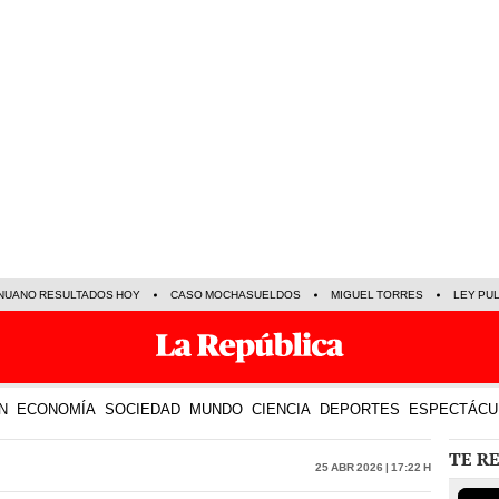
NUANO RESULTADOS HOY
CASO MOCHASUELDOS
MIGUEL TORRES
LEY PU
N
ECONOMÍA
SOCIEDAD
MUNDO
CIENCIA
DEPORTES
ESPECTÁCU
TE R
25 Abr 2026 | 17:22 h