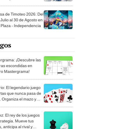
sa de Timoteo 2026: Del
Julio al 30 de Agosto en
Plaza - Independencia
egos
rgrama: ¡Descubre las
ras escondidas en
ro Mastergrama!
rio: El legendario juego
rtas que nunca pasa de
 Organiza el mazo y
stra tu habilidad.
z: El rey de los juegos
trategia. Mueve tus
, anticipa al rival y