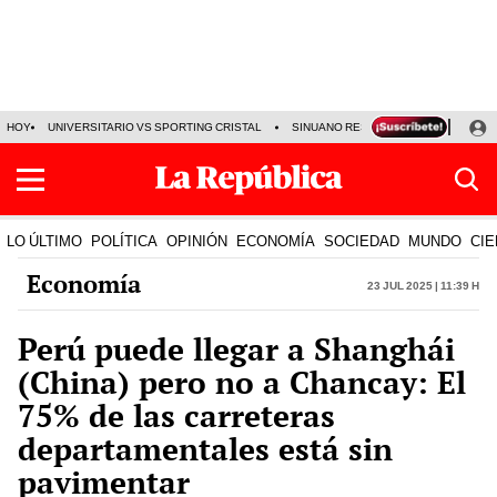
HOY
UNIVERSITARIO VS SPORTING CRISTAL
SINUANO RESULTADOS HOY
CA
LO ÚLTIMO
POLÍTICA
OPINIÓN
ECONOMÍA
SOCIEDAD
MUNDO
CIE
Economía
23 Jul 2025 | 11:39 h
Perú puede llegar a Shanghái
(China) pero no a Chancay: El
75% de las carreteras
departamentales está sin
pavimentar