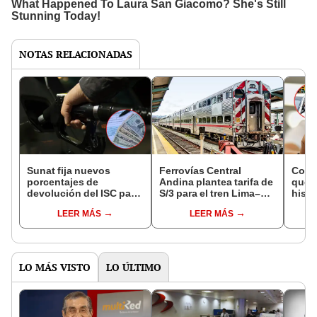
NOTAS RELACIONADAS
Sunat fija nuevos
Ferrovías Central
Cond
porcentajes de
Andina plantea tarifa de
que 
devolución del ISC para
S/3 para el tren Lima–
histo
transportistas:
Chosica, pero evalúa
infra
LEER MÁS
LEER MÁS
¿quiénes acceden al
pedir subsidio: ¿de qué
dura
beneficio?
depende?
obte
benef
segú
LO MÁS VISTO
LO ÚLTIMO