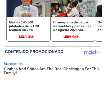
Más de 145 000
Cronograma de pagos
Gobi
jubilados de la ONP
de sueldos y pensiones
todos
reciben un 25%
de agosto 2026 vía
año a
adicional en su pensión
Banco de la Nación:
excep
LEER MÁS
LEER MÁS
en agosto
conoce las fechas de
Navi
depósito