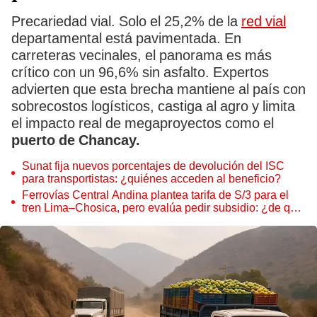
Precariedad vial. Solo el 25,2% de la
red vial
departamental está pavimentada. En
carreteras vecinales, el panorama es más
crítico con un 96,6% sin asfalto. Expertos
advierten que esta brecha mantiene al país con
sobrecostos logísticos, castiga al agro y limita
el impacto real de megaproyectos como el
puerto de Chancay.
Sunat fija nuevos porcentajes de devolución del ISC
para transportistas: ¿quiénes acceden al beneficio?
Ferrovías Central Andina plantea tarifa de S/3 para el
tren Lima–Chosica, pero evalúa pedir subsidio: ¿de qué
depende?