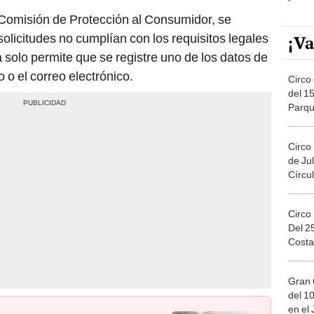
a Comisión de Protección al Consumidor, se
olicitudes no cumplían con los requisitos legales
¡Va
 solo permite que se registre uno de los datos de
o o el correo electrónico.
Circo 
del 15
Parqu
Migue
Circo
de Jul
Círcul
Circo
Del 2
Costa
Gran 
del 10
en el