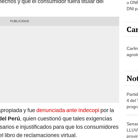
hechos y que el consumidor fuera titular del
u ONP
DNI p
pensi
Car
Carli
agost
No
Partid
4 del
progr
apropiada y fue
denunciada ante Indecopi
por la
dónde
el Perú
, quien cuestionó que tales exigencias
Senam
arios e injustificados para que los consumidores
LLUV
l libro de reclamaciones virtual.
provi