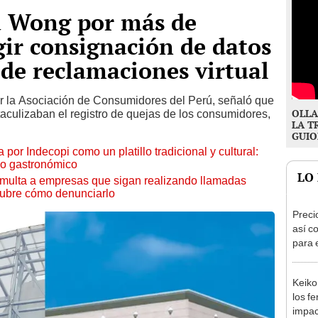
a Wong por más de
gir consignación de datos
 de reclamaciones virtual
or la Asociación de Consumidores del Perú, señaló que
OLLA
aculizaban el registro de quejas de los consumidores,
LA T
GUIO
or Indecopi como un platillo tradicional y cultural:
smo gastronómico
LO
a multa a empresas que sigan realizando llamadas
cubre cómo denunciarlo
Preci
así co
para 
Keiko
los f
impac