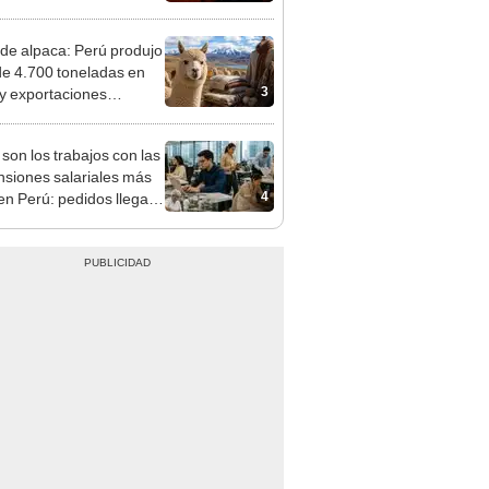
jadores y empresas?
 de alpaca: Perú produjo
e 4.700 toneladas en
3
y exportaciones
eron 9,1%
 son los trabajos con las
nsiones salariales más
4
 en Perú: pedidos llegan
 S/12.000