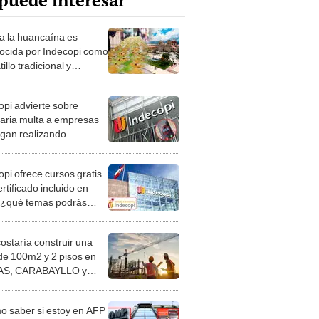
puede interesar
a la huancaína es
ocida por Indecopi como
tillo tradicional y
al: incentivará la
mía y el turismo
opi advierte sobre
onómico
naria multa a empresas
igan realizando
das spam tras
cación de ley: descubre
opi ofrece cursos gratis
denunciarlo
rtificado incluido en
 ¿qué temas podrás
der y cómo acceder
e?
costaría construir una
de 100m2 y 2 pisos en
S, CARABAYLLO y
distritos de LIMA
TE
 saber si estoy en AFP