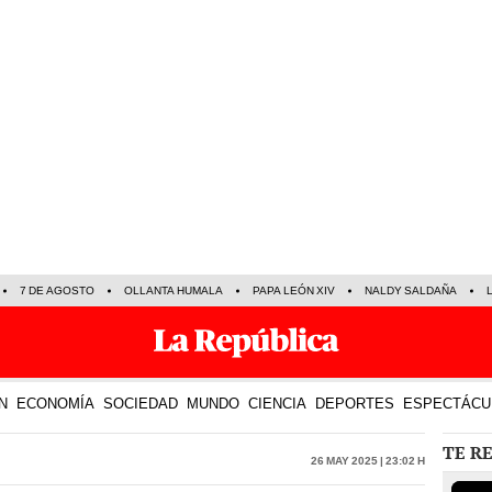
7 DE AGOSTO
OLLANTA HUMALA
PAPA LEÓN XIV
NALDY SALDAÑA
N
ECONOMÍA
SOCIEDAD
MUNDO
CIENCIA
DEPORTES
ESPECTÁCU
TE R
26 May 2025 | 23:02 h