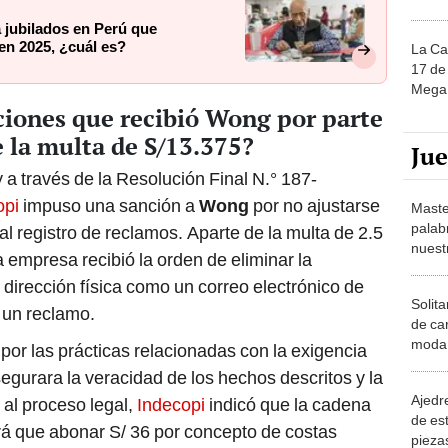
 jubilados en Perú que
en 2025, ¿cuál es?
La Ca
17 de 
Mega 
ciones que recibió Wong por parte
 la multa de S/13.375?
Ju
 a través de la Resolución Final N.° 187-
opi
impuso una sanción a
Wong
por no ajustarse
Maste
palab
al registro de reclamos. Aparte de la multa de 2.5
nuest
 empresa recibió la orden de eliminar la
 dirección física como un correo electrónico de
Solita
r un reclamo.
de ca
moda.
or las prácticas relacionadas con la exigencia
demue
egurara la veracidad de los hechos descritos y la
Ajedre
o al proceso legal,
Indecopi
indicó que la cadena
de es
á que abonar S/ 36 por concepto de costas
piezas