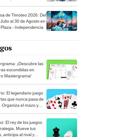
sa de Timoteo 2026: Del
Julio al 30 de Agosto en
Plaza - Independencia
egos
rgrama: ¡Descubre las
ras escondidas en
ro Mastergrama!
rio: El legendario juego
rtas que nunca pasa de
 Organiza el mazo y
stra tu habilidad.
z: El rey de los juegos
trategia. Mueve tus
, anticipa al rival y