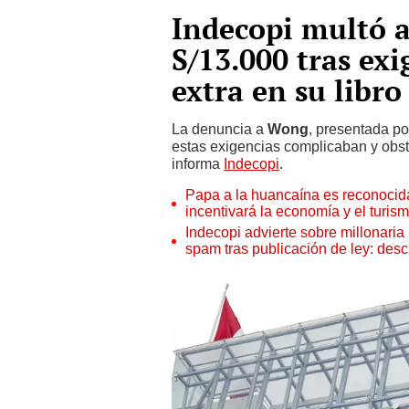
Indecopi multó 
S/13.000 tras exi
extra en su libro
La denuncia a
Wong
, presentada p
estas exigencias complicaban y obst
informa
Indecopi
.
Papa a la huancaína es reconocida p
incentivará la economía y el turi
Indecopi advierte sobre millonari
spam tras publicación de ley: des