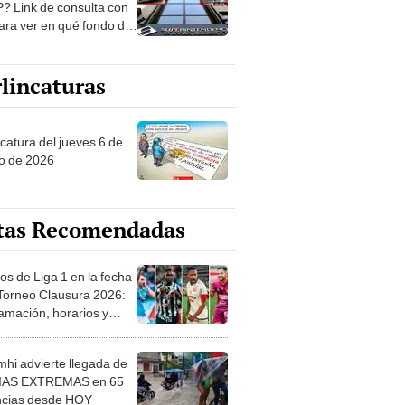
? Link de consulta con
ara ver en qué fondo de
ones estás
lincaturas
ncatura del jueves 6 de
o de 2026
tas Recomendadas
os de Liga 1 en la fecha
 Torneo Clausura 2026:
amación, horarios y
 ver
hi advierte llegada de
IAS EXTREMAS en 65
ncias desde HOY