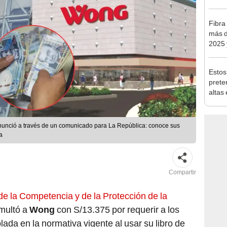
traba
Fibra
más d
2025 
creci
Estos
prete
altas
hasta
nunció a través de un comunicado para La República: conoce sus
a
Compartir
de la Competencia y de la Protección de la
multó a
Wong
con S/13.375 por requerir a los
ada en la normativa vigente al usar su libro de