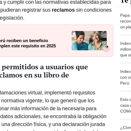
Te 
a y cumplir con las normativas establecidas para
pudieran registrar sus
reclamos
sin condiciones
Papa 
egislación.
recon
un pla
cultur
econo
rú reciben un beneficio
Indec
gastr
len este requisito en 2025
millo
que s
llama
 permitidos a usuarios que
publi
Indec
cómo 
clamos en su libro de
con ce
Perú:
apren
eclamaciones virtual, implementó requisitos
onlin
Esto 
 normativa vigente, lo que generó que los
casa 
nar más información de la necesaria para
COMA
 datos adicionales, se encontraba la obligación
otros 
NOR
 una dirección física, y una declaración jurada
¿Cómo