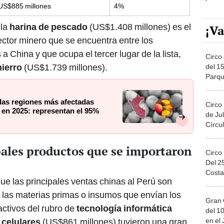
US$885 millones
4%
 la
harina de pescado
(US$1.408 millones) es el
¡Va
ector minero que se encuentra entre los
a China y que ocupa el tercer lugar de la lista,
Circo 
hierro
(US$1.739 millones).
del 15
Parqu
Migue
las regiones más afectadas
Circo
en 2025: representan el 95%
de Jul
Círcul
pales productos que se importaron
Circo
Del 2
Costa
ue las principales ventas chinas al Perú son
e las materias primas o insumos que envían los
Gran 
activos del rubro de
tecnología informática
del 10
en el
s
celulares
(US$861 millones) tuvieron una gran