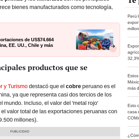
Te 
ofrece bienes manufacturados como tecnología,
Perú l
expor
millo
China
portaciones de US$74.664
ina, EE. UU., Chile y más
Expor
agríc
32,3%
más d
ncipales productos que se
Estos
Méxic
or y Turismo
destacó que el
cobre
peruano es el
más d
hina, ya que representa casi dos tercios de los
dólar
mundo. Incluso, el valor del 'metal rojo'
Esto 
l valor total de las exportaciones peruanas con
casa 
COMA
.500 millones).
otros 
NOR
¿Cómo