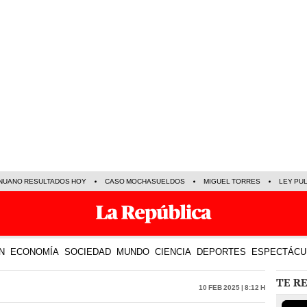
NUANO RESULTADOS HOY
CASO MOCHASUELDOS
MIGUEL TORRES
LEY PU
N
ECONOMÍA
SOCIEDAD
MUNDO
CIENCIA
DEPORTES
ESPECTÁCU
TE R
10 Feb 2025 | 8:12 h