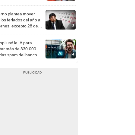
n: conoce las fechas de
ito
rno plantea mover
 los feriados del año a
3
iernes, excepto 28 de
, Navidad y Año Nuevo
opi usó la IA para
tar más de 330.000
4
das spam del banco
y le impuso millonaria