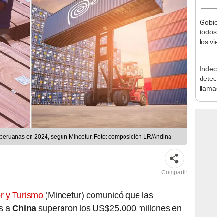
Nació
depós
Gobie
todos
los v
julio
Indec
detec
llama
BBVA 
multa
peruanas en 2024, según Mincetur. Foto: composición LR/Andina
Compartir
or y Turismo
(Mincetur) comunicó que las
s a
China
superaron los US$25.000 millones en