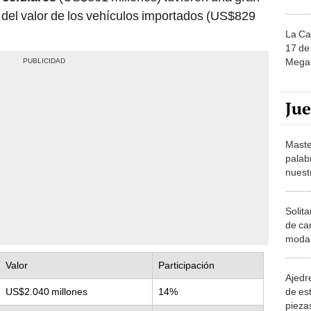
a del valor de los vehículos importados (US$829
La Ca
17 de 
Mega 
Ju
Maste
palab
nuest
Solita
de ca
moda.
demue
Valor
Participación
Ajedre
de es
US$2.040 millones
14%
piezas