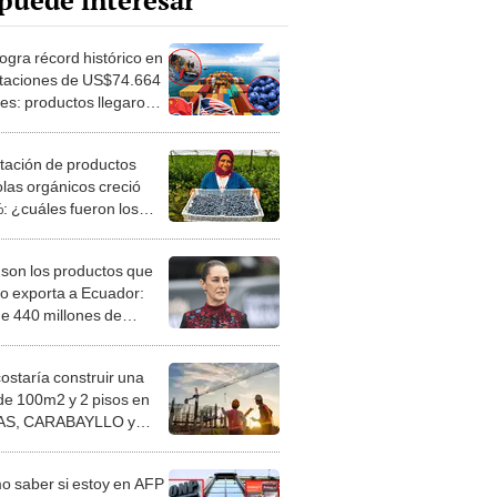
puede interesar
ogra récord histórico en
taciones de US$74.664
nes: productos llegaron a
, EE. UU., Chile y más
tación de productos
olas orgánicos creció
: ¿cuáles fueron los
estacados?
 son los productos que
o exporta a Ecuador:
e 440 millones de
es en 2024
costaría construir una
de 100m2 y 2 pisos en
S, CARABAYLLO y
distritos de LIMA
TE
 saber si estoy en AFP