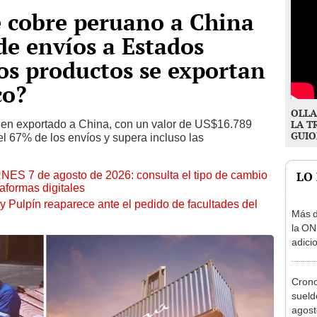
e cobre peruano a China
de envíos a Estados
os productos se exportan
co?
OLLA
bien exportado a China, con un valor de US$16.789
LA T
GUIO
el 67% de los envíos y supera incluso las
RNES 7 de agosto de 2026: consulta el tipo de cambio
LO
aformas digitales
y Pulpín reaparece ante el pedido de facultades del
Más d
la ON
adici
agost
Cron
sueld
agost