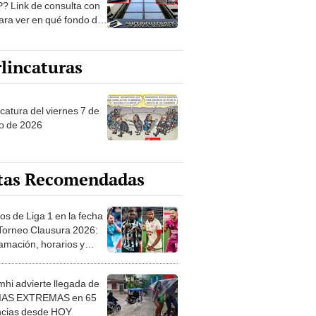
? Link de consulta con
ara ver en qué fondo de
ones estás
lincaturas
catura del viernes 7 de
o de 2026
tas Recomendadas
os de Liga 1 en la fecha
 Torneo Clausura 2026:
amación, horarios y
 ver
hi advierte llegada de
IAS EXTREMAS en 65
ncias desde HOY