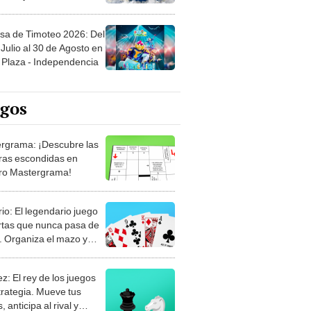
sa de Timoteo 2026: Del
Julio al 30 de Agosto en
Plaza - Independencia
egos
rgrama: ¡Descubre las
ras escondidas en
ro Mastergrama!
rio: El legendario juego
rtas que nunca pasa de
 Organiza el mazo y
stra tu habilidad.
z: El rey de los juegos
trategia. Mueve tus
, anticipa al rival y