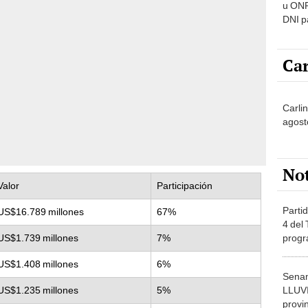
u ONP
DNI p
pensi
Car
Carlin
agost
No
Valor
Participación
Partid
US$16.789 millones
67%
4 del
progr
US$1.739 millones
7%
dónde
US$1.408 millones
6%
Senam
LLUV
US$1.235 millones
5%
provi