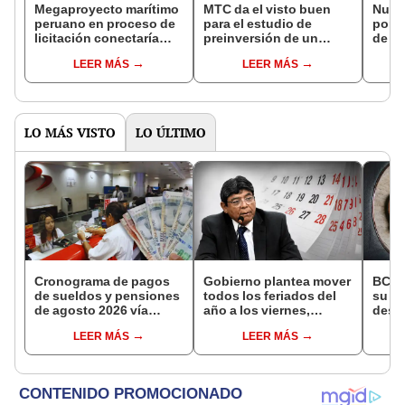
Megaproyecto marítimo
MTC da el visto buen
Nuev
peruano en proceso de
para el estudio de
portu
licitación conectaría
preinversión de un
de Tu
con el mercado más
puerto al norte del Perú:
adju
LEER MÁS
LEER MÁS
grande de Brasil: no es
buscará reducir los
podrí
el puerto de Corío
costos de transporte y
paral
mejorar la
Mega
competitividad logística
LO MÁS VISTO
LO ÚLTIMO
Cronograma de pagos
Gobierno plantea mover
BCR 
de sueldos y pensiones
todos los feriados del
su Di
de agosto 2026 vía
año a los viernes,
desig
Banco de la Nación:
excepto 28 de julio,
repre
LEER MÁS
LEER MÁS
conoce las fechas de
Navidad y Año Nuevo
Ejecu
depósito