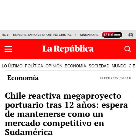
HOY
UNIVERSITARIO VS SPORTING CRISTAL
SINUANO RESULTADOS HOY
CA
LO ÚLTIMO
POLÍTICA
OPINIÓN
ECONOMÍA
SOCIEDAD
MUNDO
CIE
Economía
02 Feb 2025 | 14:04 h
Chile reactiva megaproyecto
portuario tras 12 años: espera
de mantenerse como un
mercado competitivo en
Sudamérica