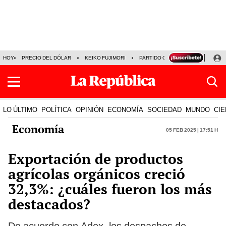
HOY
PRECIO DEL DÓLAR
KEIKO FUJIMORI
PARTIDO OBRAS
ARMONÍA 10
LO ÚLTIMO
POLÍTICA
OPINIÓN
ECONOMÍA
SOCIEDAD
MUNDO
CIE
Economía
05 Feb 2025 | 17:51 h
Exportación de productos
agrícolas orgánicos creció
32,3%: ¿cuáles fueron los más
destacados?