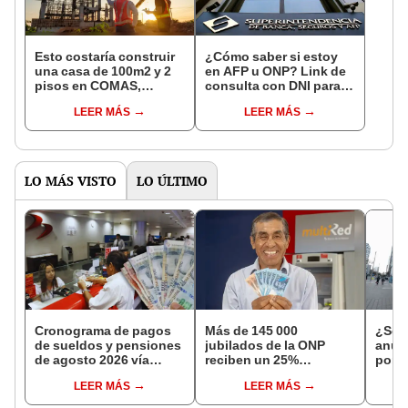
Esto costaría construir
¿Cómo saber si estoy
una casa de 100m2 y 2
en AFP u ONP? Link de
pisos en COMAS,
consulta con DNI para
CARABAYLLO y otros
ver en qué fondo de
LEER MÁS
LEER MÁS
distritos de LIMA
pensiones estás
NORTE
LO MÁS VISTO
LO ÚLTIMO
Cronograma de pagos
Más de 145 000
¿Se 
de sueldos y pensiones
jubilados de la ONP
anula
de agosto 2026 vía
reciben un 25%
por e
Banco de la Nación:
adicional en su pensión
pers
LEER MÁS
LEER MÁS
conoce las fechas de
en agosto
que 
depósito