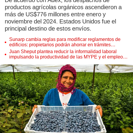
De acuerdo con Adex, los despachos de
productos agrícolas orgánicos ascendieron a
más de US$776 millones entre enero y
noviembre del 2024. Estados Unidos fue el
principal destino de estos envíos.
Sunarp cambia reglas para modificar reglamentos de
edificios: propietarios podrán ahorrar en trámites
notariales
Juan Sheput plantea reducir la informalidad laboral
impulsando la productividad de las MYPE y el empleo
juvenil