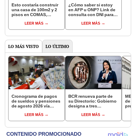
Esto costaría construir
¿Cómo saber si estoy
una casa de 100m2 y 2
en AFP u ONP? Link de
pisos en COMAS,
consulta con DNI para
CARABAYLLO y otros
ver en qué fondo de
LEER MÁS
LEER MÁS
distritos de LIMA
pensiones estás
NORTE
LO MÁS VISTO
LO ÚLTIMO
Cronograma de pagos
BCR renueva parte de
MEF c
de sueldos y pensiones
su Directorio: Gobierno
de la
de agosto 2026 vía
designa a tres
presi
Banco de la Nación:
representantes del
Fisca
LEER MÁS
LEER MÁS
conoce las fechas de
Ejecutivo
depósito