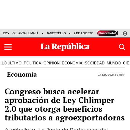
HOY
OLLANTA HUMALA
JANET TELLO
7 DE AGOSTO
TINKA RESULTADOS
LO ÚLTIMO
POLÍTICA
OPINIÓN
ECONOMÍA
SOCIEDAD
MUNDO
CIE
Economía
14 Dic 2024 | 8:50 h
Congreso busca acelerar
aprobación de Ley Chlimper
2.0 que otorga beneficios
tributarios a agroexportadoras