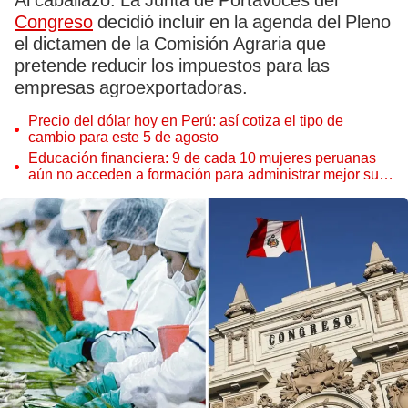
Al caballazo. La Junta de Portavoces del
Congreso
decidió incluir en la agenda del Pleno
el dictamen de la Comisión Agraria que
pretende reducir los impuestos para las
empresas agroexportadoras.
Precio del dólar hoy en Perú: así cotiza el tipo de
cambio para este 5 de agosto
Educación financiera: 9 de cada 10 mujeres peruanas
aún no acceden a formación para administrar mejor su
dinero