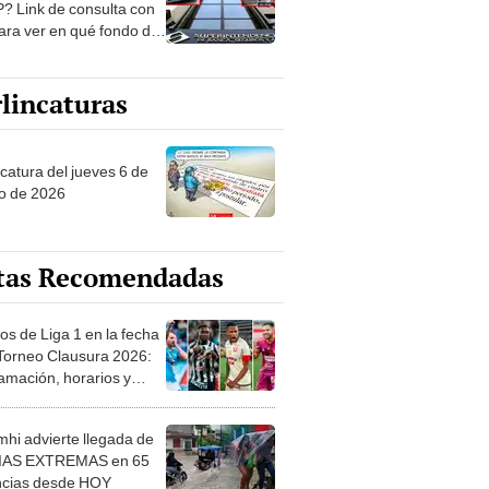
? Link de consulta con
ara ver en qué fondo de
ones estás
lincaturas
ncatura del jueves 6 de
o de 2026
tas Recomendadas
os de Liga 1 en la fecha
 Torneo Clausura 2026:
amación, horarios y
 ver
hi advierte llegada de
IAS EXTREMAS en 65
ncias desde HOY