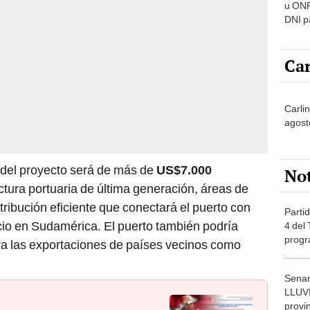
u ONP
DNI p
pensi
Car
Carli
agost
l del proyecto será de más de
US$7.000
No
uctura portuaria de última generación, áreas de
ribución eficiente que conectará el puerto con
Partid
cio en Sudamérica. El puerto también podría
4 del
progr
ra las exportaciones de países vecinos como
dónde
Senam
LLUV
provi