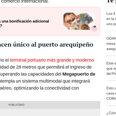
Te 
 comercio internacional.
Los 4
en la
á una bonificación adicional
uno p
s?
tonela
ubica
ODANC
acen único al puerto arequipeño
mesa 
asegu
judici
mo el
terminal portuario más grande y moderno
Este 
idad de 28 metros que permitirá el ingreso de
que at
superando las capacidades del
Megapuerto de
del P
22 me
ntempla un sistema multimodal que integrará
avanz
y aéreo, optimizando la conectividad con
Esto 
casa 
COMA
otros 
NOR
¿Cómo