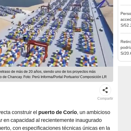
Nació
depós
Perso
acced
S/52.
vivie
regla
Retir
podrí
S/20.
Cong
proye
retraso de más de 20 años, siendo uno de los proyectos más
o de Chancay. Foto: Perú Informa/Portal Portuario/ Composición LR
Compartir
ecta construir el
puerto de Corío
, un ambicioso
r en capacidad al recientemente inaugurado
uerto, con especificaciones técnicas únicas en la