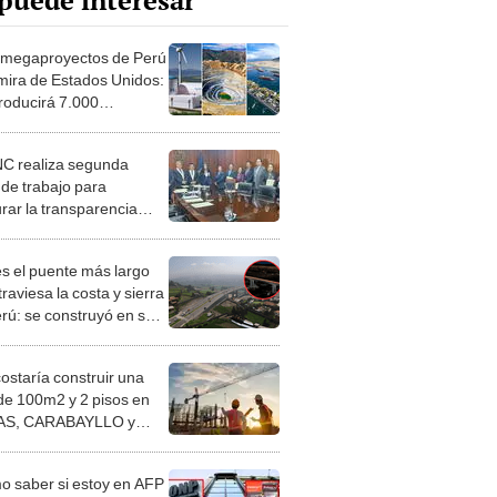
puede interesar
 megaproyectos de Perú
 mira de Estados Unidos:
roducirá 7.000
das de oro al día y se
 en Arequipa
 realiza segunda
de trabajo para
rar la transparencia
al
es el puente más largo
raviesa la costa y sierra
erú: se construyó en solo
ses con tecnología
ada de Suiza y China
costaría construir una
de 100m2 y 2 pisos en
S, CARABAYLLO y
distritos de LIMA
TE
 saber si estoy en AFP