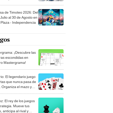
sa de Timoteo 2026: Del
Julio al 30 de Agosto en
Plaza - Independencia
egos
rgrama: ¡Descubre las
ras escondidas en
ro Mastergrama!
rio: El legendario juego
rtas que nunca pasa de
 Organiza el mazo y
stra tu habilidad.
z: El rey de los juegos
trategia. Mueve tus
, anticipa al rival y