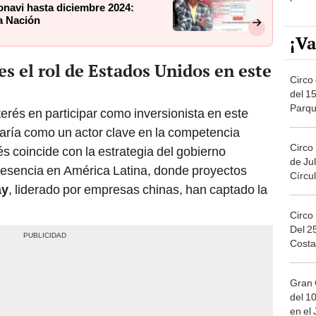
Fonavi hasta diciembre 2024:
a Nación
¡Va
es el rol de Estados Unidos en este
Circo 
del 15
Parqu
erés en participar como inversionista en este
Migue
aría como un actor clave en la competencia
Circo
rés coincide con la estrategia del gobierno
de Jul
resencia en América Latina, donde proyectos
Círcul
ay
, liderado por empresas chinas, han captado la
Circo
Del 2
Costa
Gran 
del 10
en el