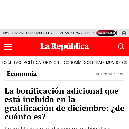
HOY
SINUANO RESULTADOS HOY
ALIANZA LIMA VS SPORT BOYS
JORGE MES
LO ÚLTIMO
POLÍTICA
OPINIÓN
ECONOMÍA
SOCIEDAD
MUNDO
CIE
Economía
20 Dic 2024 | 10:12 h
La bonificación adicional que
está incluida en la
gratificación de diciembre: ¿de
cuánto es?