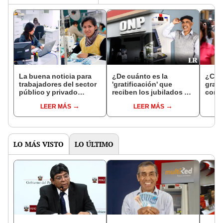
La buena noticia para
¿De cuánto es la
¿Cuá
trabajadores del sector
'gratificación' que
grati
público y privado
reciben los jubilados de
corr
después del feriado del
la ONP en diciembre
dicie
LEER MÁS
LEER MÁS
8 y 9 de diciembre en
2024? Requisitos y
meno
Perú
cómo cobrarlo
LO MÁS VISTO
LO ÚLTIMO