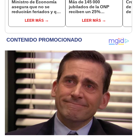
Ministro de Economía
Más de 145 000
Cron
asegura que no se
jubilados de la ONP
de s
reducirán feriados y que
reciben un 25%
de ag
sueldo mínimo se
adicional en su pensión
Banco
LEER MÁS
LEER MÁS
aumentará en dos
en agosto
conoc
etapas
depó