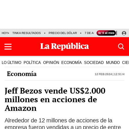
HOY
TINKA RESULTADOS
PRECIO DEL DÓLAR
7 DE AGOSTO
OLLANTA H
LO ÚLTIMO
POLÍTICA
OPINIÓN
ECONOMÍA
SOCIEDAD
MUNDO
CIE
Economía
12 Feb 2024 | 12:51 h
Jeff Bezos vende US$2.000
millones en acciones de
Amazon
Alrededor de 12 millones de acciones de la
empresa fueron vendidas a un precio de entre