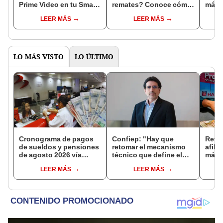
Prime Video en tu Smart
remates? Conoce cómo
más o
TV, teléfono o tablet?
comprar celulares y
peru
LEER MÁS
LEER MÁS
laptops a bajo costo
LO MÁS VISTO
LO ÚLTIMO
Cronograma de pagos
Confiep: "Hay que
Retir
de sueldos y pensiones
retomar el mecanismo
afili
de agosto 2026 vía
técnico que define el
más d
Banco de la Nación:
aumento del sueldo
fond
LEER MÁS
LEER MÁS
conoce las fechas de
mínimo"
apru
depósito
proye